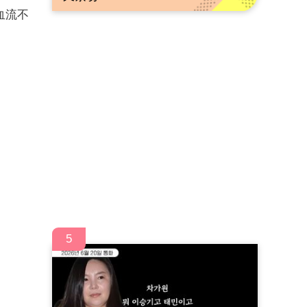
血流不
。
5