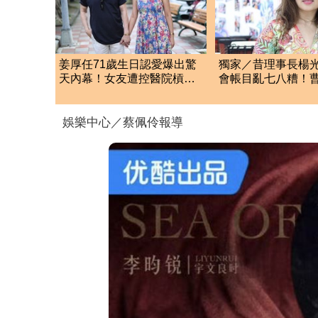
姜厚任71歲生日認愛爆出驚
獨家／昔理事長楊
天內幕！女友遭控醫院槓正
會帳目亂七八糟！
宮女兒 場面超火爆
忍了 9字洩心聲
娛樂中心／蔡佩伶報導