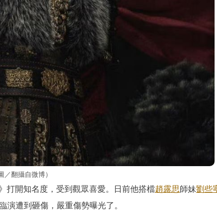
圖／翻攝自微博）
》打開知名度，受到觀眾喜愛。日前他搭檔
趙露思
師妹
劉些
有臨演遭到砸傷，嚴重傷勢曝光了。