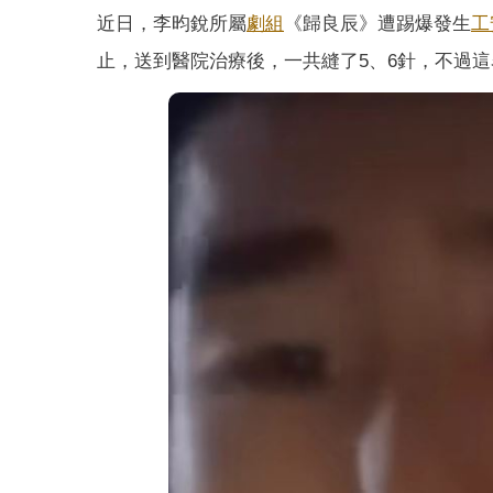
近日，李昀銳所屬
劇組
《歸良辰》遭踢爆發生
工
止，送到醫院治療後，一共縫了5、6針，不過