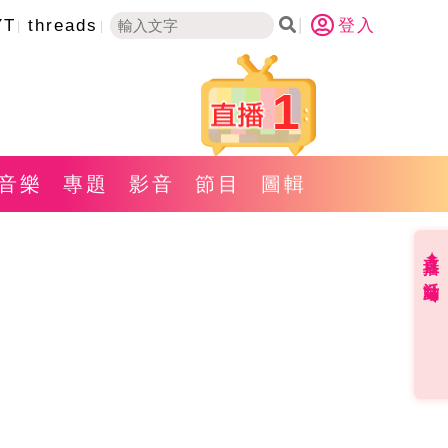
YT
threads
登入
1
音樂
專題
影音
節目
圖輯
直播✦活動