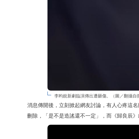
李昀銳新劇臨演傳出遭砸傷。（圖／翻攝自
消息傳開後，立刻掀起網友討論，有人心疼這名
刪除，「是不是造謠還不一定」，而《歸良辰》