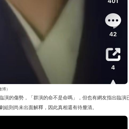
微博）
臨演的傷勢，「群演的命不是命嗎」，但也有網友指出臨演
劇組則尚未出面解釋，因此真相還有待釐清。