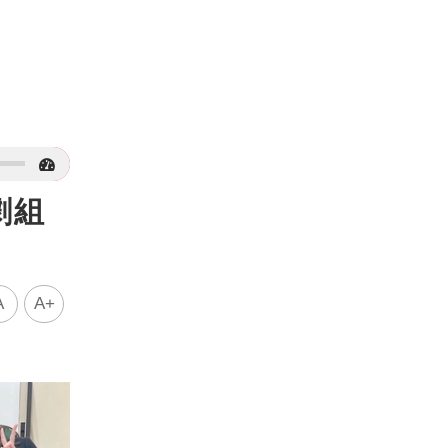
劇組
A
A+