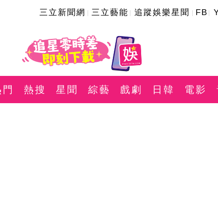
三立新聞網
三立藝能
追蹤娛樂星聞
FB
熱門
熱搜
星聞
綜藝
戲劇
日韓
電影