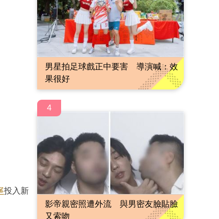
男星拍足球戲正中要害 導演喊：效
果很好
4
寧
投入新
影帝親密照遭外流 與男密友臉貼臉
又索吻