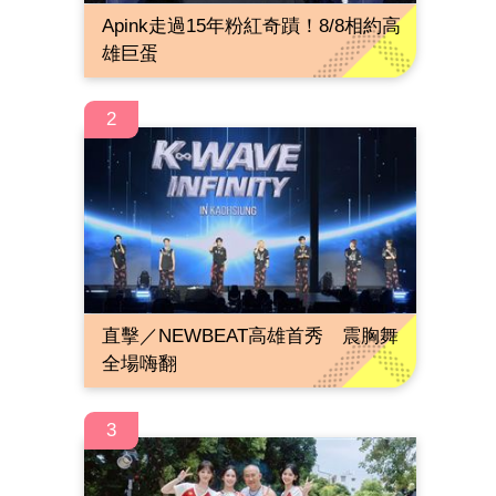
Apink走過15年粉紅奇蹟！8/8相約高
雄巨蛋
2
直擊／NEWBEAT高雄首秀 震胸舞
全場嗨翻
3