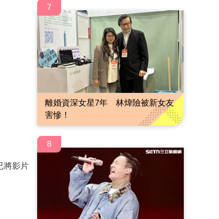
7
離婚資深女星7年 林煒險被新女友
害慘！
8
已將影片