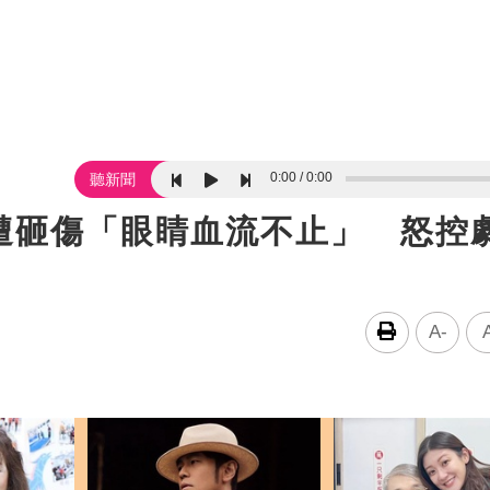
0:00
0:00
聽新聞
遭砸傷「眼睛血流不止」 怒控
A-