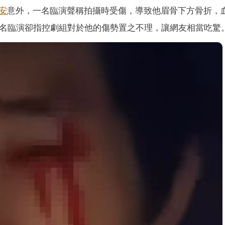
安
意外，一名臨演聲稱拍攝時受傷，導致他眉骨下方骨折，
這名臨演卻指控劇組對於他的傷勢置之不理，讓網友相當吃驚