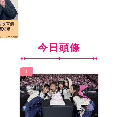
逸欣首個
條家規逼
ed by
今日頭條
1