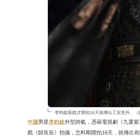
李昀銳新戲才開拍16天就傳出工安意外。（
中國
男星
李昀銳
外型帥氣，憑藉電視劇《九重紫
戲《歸良辰》拍攝，怎料剛開拍16天，就傳出