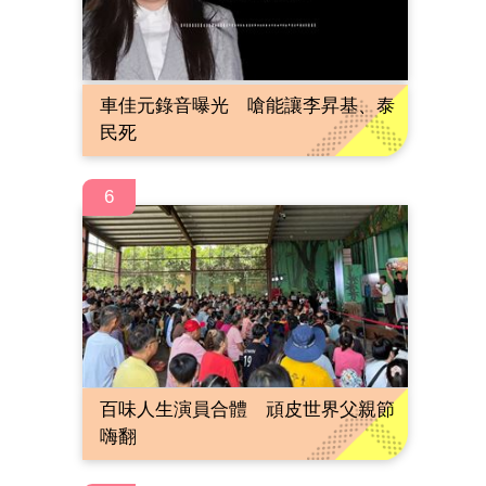
車佳元錄音曝光 嗆能讓李昇基、泰
民死
6
百味人生演員合體 頑皮世界父親節
嗨翻