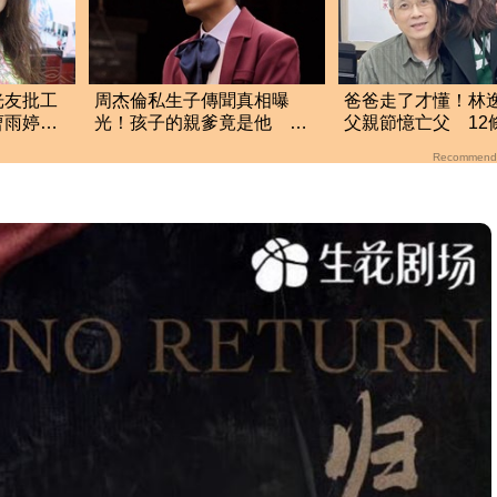
光友批工
周杰倫私生子傳聞真相曝
爸爸走了才懂！林
曹雨婷不
光！孩子的親爹竟是他 劉
父親節憶亡父 12
若雪閨密出面全說了
哭全網
Recommend