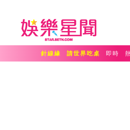
針線緣
請世界吃桌
即時