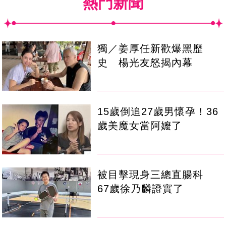
熱門新聞
獨／姜厚任新歡爆黑歷
史 楊光友怒揭內幕
15歲倒追27歲男懷孕！36
歲美魔女當阿嬤了
被目擊現身三總直腸科
67歲徐乃麟證實了