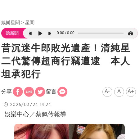
娛樂星聞
星聞
0:00
0:00
聽新聞
昔沉迷牛郎敗光遺產！清純星
二代驚傳超商行竊遭逮 本人
坦承犯行
A-
A
A+
分享
留言
2026/03/24 14:24
娛樂中心／蔡佩伶報導