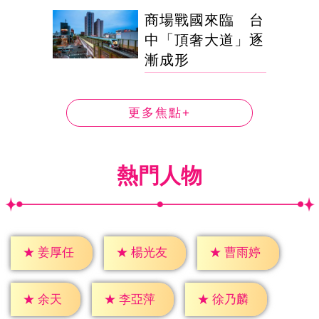
商場戰國來臨 台
中「頂奢大道」逐
漸成形
更多焦點+
熱門人物
★
姜厚任
★
楊光友
★
曹雨婷
★
余天
★
李亞萍
★
徐乃麟