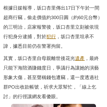
根據日媒報導，坂口杏里傳出17日下午於一間
超商行竊，偷走價值約300日圓（約60元台幣）
的三明治，店家報警後，坂口杏里立刻被依現
行犯身分逮捕，對於
犯行
，坂口杏里坦承不
諱，據悉目前仍在警署拘留。
其實，坂口杏里自母親離世後花光
遺產
，最終
只能下海陪酒賺錢度日，爭議行為讓她的演藝
形象大傷，甚至聲稱錢包遭竊，還一度透過社
群PO出收款帳號，祈求大眾幫忙，「線上乞
討」的行徑讓網友看傻眼。