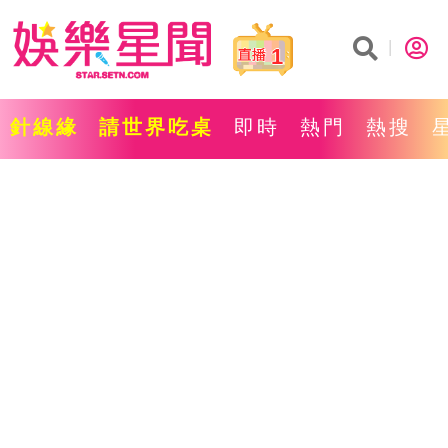
1
針線緣
請世界吃桌
即時
熱門
熱搜