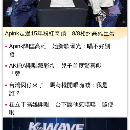
Apink走過15年粉紅奇蹟！8/8相約高雄巨蛋
Apink降臨高雄 她新歌曝光：唱不好別
發
AKIRA開唱藏彩蛋！兒子首度驚喜獻
「聲」
台灣囡仔來了 馬蒔權開唱嗨喊：我是
誰？
崔立于高雄開唱 台下讓他氣噗噗：隨便
啦