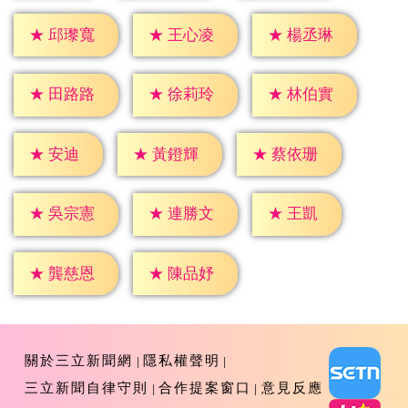
★
邱瓈寬
★
王心凌
★
楊丞琳
★
田路路
★
徐莉玲
★
林伯實
★
安迪
★
黃鐙輝
★
蔡依珊
★
王凱
★
吳宗憲
★
連勝文
★
龔慈恩
★
陳品妤
關於三立新聞網
隱私權聲明
三立新聞自律守則
合作提案窗口
意見反應