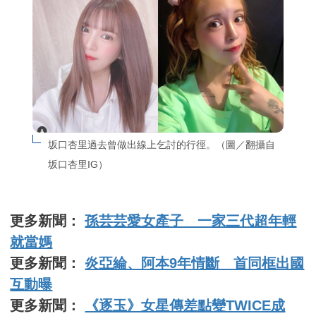
坂口杏里過去曾做出線上乞討的行徑。（圖／翻攝自
坂口杏里IG）
更多新聞：
孫芸芸愛女產子 一家三代超年輕
就當媽
更多新聞：
炎亞綸、阿本9年情斷 首同框出國
互動曝
更多新聞：
《逐玉》女星傳差點變TWICE成