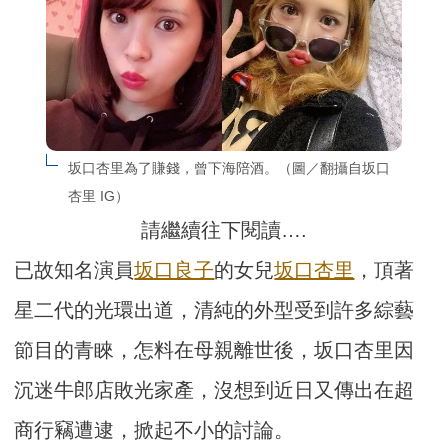
坂口杏里為了賺錢，曾下海陪酒。（圖／翻攝自坂口
杏里 IG）
請繼續往下閱讀….
已故知名演員
坂口良子
的女兒
坂口杏里
，頂著
星二代的光環出道，清純的外型受到許多綜藝
節目的青睞，怎料在母親離世後，坂口杏里因
沉迷牛郎店敗光家產，沒想到近日又傳出在超
商行竊遭逮，掀起不小的討論。