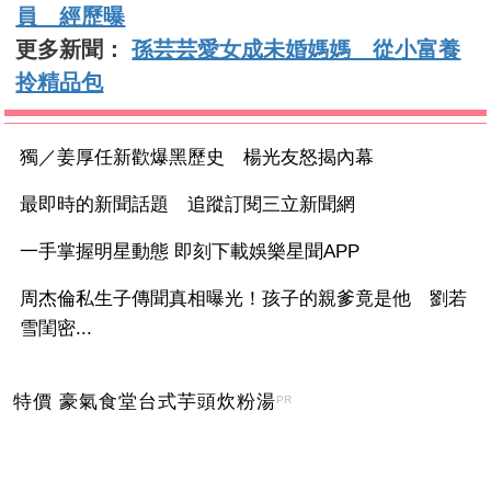
員 經歷曝
更多新聞：
孫芸芸愛女成未婚媽媽 從小富養
拎精品包
獨／姜厚任新歡爆黑歷史 楊光友怒揭內幕
最即時的新聞話題 追蹤訂閱三立新聞網
一手掌握明星動態 即刻下載娛樂星聞APP
周杰倫私生子傳聞真相曝光！孩子的親爹竟是他 劉若
雪閨密...
特價 豪氣食堂台式芋頭炊粉湯
PR