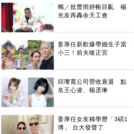
獨／批曹雨婷帳目亂 楊
光友再轟余天工會
姜厚任新歡爆帶婚生子當
小三！前夫嗆正宮
邱瓈寬公司營收衰退 點
名王心凌、楊丞琳
姜厚任女友稱學歷「3碩1
博」 台大發聲了