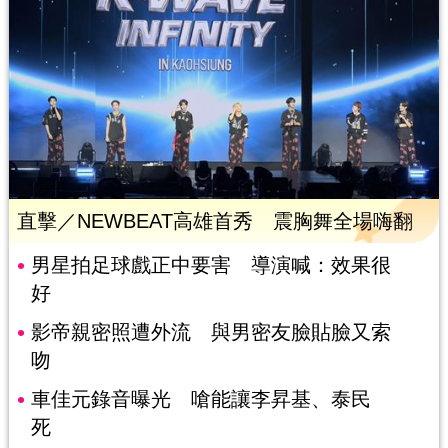
直擊／NEWBEAT高雄首秀 震胸舞全場嗨翻
男星拍足球戲正中要害 導演喊：效果很
好
影帝親密照遭外流 與男密友臉貼臉又索
吻
車佳元錄音曝光 嗆能讓李昇基、泰民
死