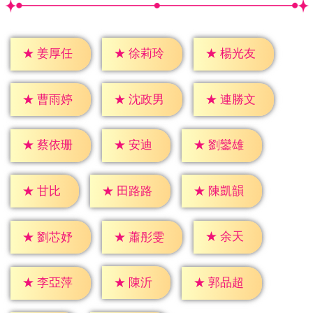
★
姜厚任
★
徐莉玲
★
楊光友
★
曹雨婷
★
沈政男
★
連勝文
★
安迪
★
蔡依珊
★
劉鑾雄
★
甘比
★
田路路
★
陳凱韻
★
余天
★
劉芯妤
★
蕭彤雯
★
陳沂
★
李亞萍
★
郭品超