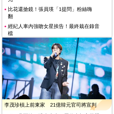
比花還搶鏡！張員瑛「1提問」粉絲嗨
翻
經紀人車內強吻女星挨告！最終栽在錄音
檔
李茂珍槓上前東家 21億韓元官司將宣判