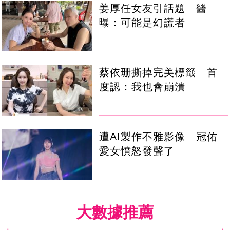
姜厚任女友引話題 醫
曝：可能是幻謊者
蔡依珊撕掉完美標籤 首
度認：我也會崩潰
遭AI製作不雅影像 冠佑
愛女憤怒發聲了
大數據推薦