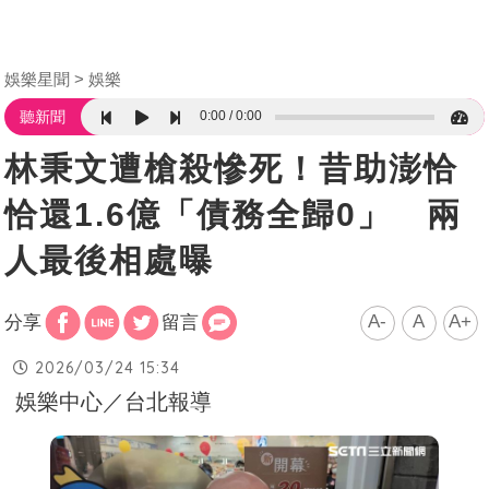
娛樂星聞
娛樂
0:00
0:00
聽新聞
林秉文遭槍殺慘死！昔助澎恰
恰還1.6億「債務全歸0」 兩
人最後相處曝
A-
A
A+
分享
留言
2026/03/24 15:34
娛樂中心／台北報導