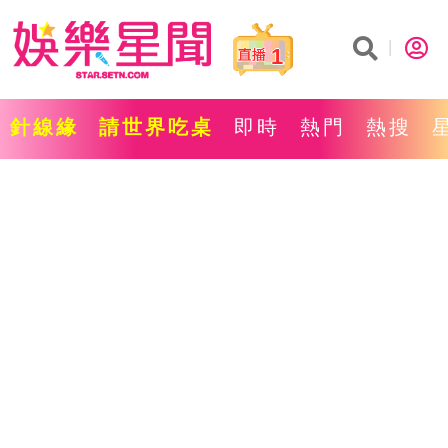
1
針線緣
請世界吃桌
即時
熱門
熱搜