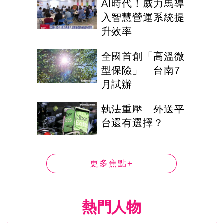
AI時代！威力馬導
入智慧營運系統提
升效率
全國首創「高溫微
型保險」 台南7
月試辦
執法重壓 外送平
台還有選擇？
更多焦點+
熱門人物