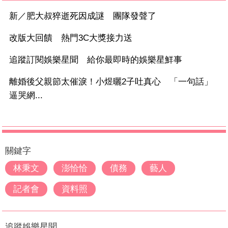
新／肥大叔猝逝死因成謎 團隊發聲了
改版大回饋 熱門3C大獎接力送
追蹤訂閱娛樂星聞 給你最即時的娛樂星鮮事
離婚後父親節太催淚！小煜曬2子吐真心 「一句話」
逼哭網...
關鍵字
林秉文
澎恰恰
債務
藝人
記者會
資料照
追蹤娛樂星聞