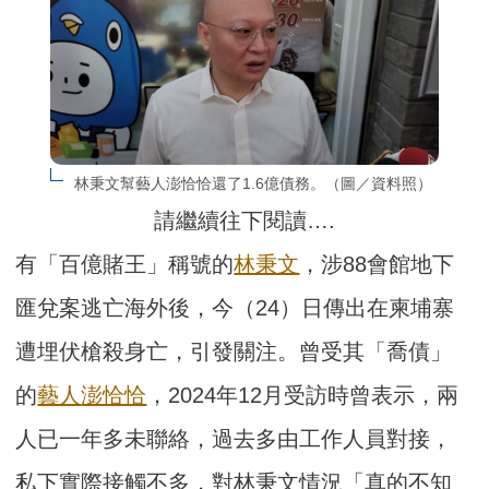
林秉文幫藝人澎恰恰還了1.6億債務。（圖／資料照）
請繼續往下閱讀….
有「百億賭王」稱號的
林秉文
，涉88會館地下
匯兌案逃亡海外後，今（24）日傳出在柬埔寨
遭埋伏槍殺身亡，引發關注。曾受其「喬債」
的
藝人
澎恰恰
，2024年12月受訪時曾表示，兩
人已一年多未聯絡，過去多由工作人員對接，
私下實際接觸不多，對林秉文情況「真的不知