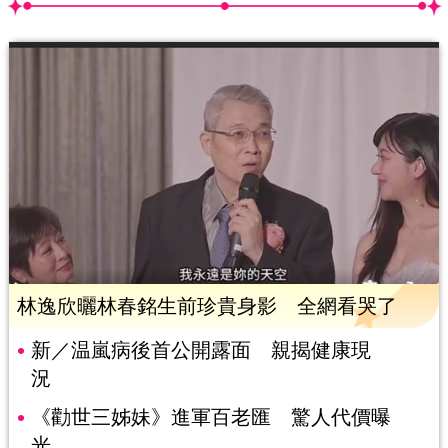
林逸欣曬林春銘生前珍貴身影 全網看哭了
新／温嵐病後首公開露面 親揭健康現
況
《勸世三姊妹》進軍百老匯 驚人代價曝
光