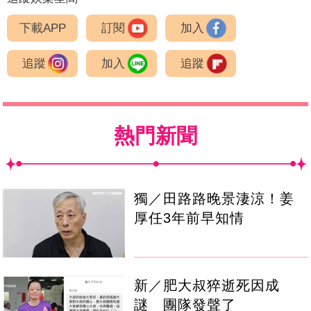
下載APP
訂閱
加入
追蹤
加入
追蹤
熱門新聞
獨／田路路晚景淒涼！姜
厚任3年前早知情
新／肥大叔猝逝死因成
謎 團隊發聲了