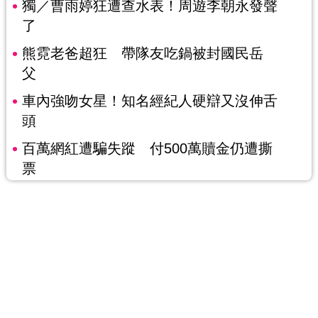
獨／曹雨婷狂遭查水表！周遊李朝永發聲
了
熊霓老爸超狂 帶隊友吃鍋被封國民岳
父
車內強吻女星！知名經紀人硬辯又沒伸舌
頭
百萬網紅遭騙失蹤 付500萬贖金仍遭撕
票