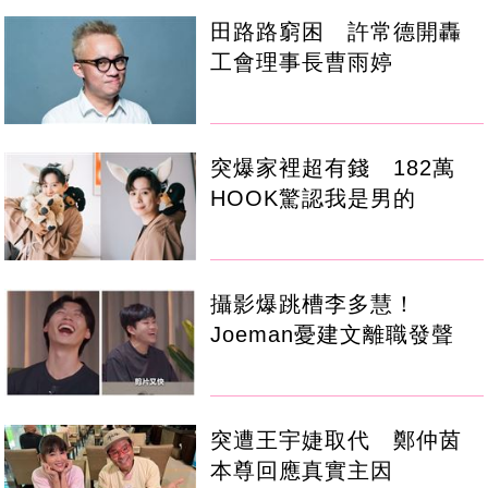
田路路窮困 許常德開轟
工會理事長曹雨婷
突爆家裡超有錢 182萬
HOOK驚認我是男的
攝影爆跳槽李多慧！
Joeman憂建文離職發聲
突遭王宇婕取代 鄭仲茵
本尊回應真實主因