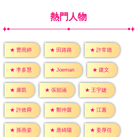
熱門人物
★
曹雨婷
★
田路路
★
許常德
★
建文
★
李多慧
★
Joeman
★
康凱
★
張韶涵
★
王宇婕
★
江蕙
★
許效舜
★
鄭仲茵
★
孫燕姿
★
唐綺陽
★
姜厚任