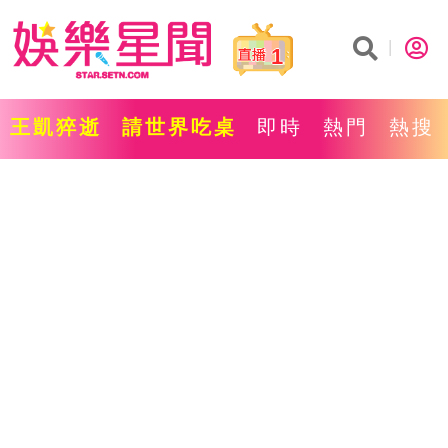
1
王凱猝逝
請世界吃桌
即時
熱門
熱搜