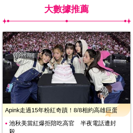
大數據推薦
Apink走過15年粉紅奇蹟！8/8相約高雄巨蛋
池秋美當紅爆拒陪吃高官 半夜電話遭封
殺