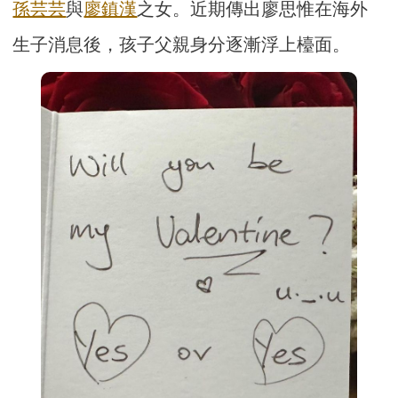
孫芸芸
與
廖鎮漢
之女。近期傳出廖思惟在海外
生子消息後，孩子父親身分逐漸浮上檯面。