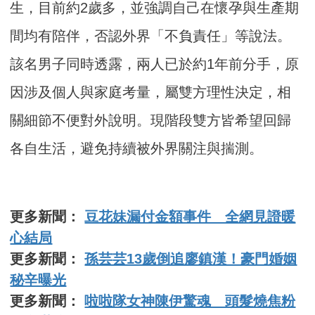
生，目前約2歲多，並強調自己在懷孕與生產期
間均有陪伴，否認外界「不負責任」等說法。
該名男子同時透露，兩人已於約1年前分手，原
因涉及個人與家庭考量，屬雙方理性決定，相
關細節不便對外說明。現階段雙方皆希望回歸
各自生活，避免持續被外界關注與揣測。
更多新聞：
豆花妹漏付金額事件 全網見證暖
心結局
更多新聞：
孫芸芸13歲倒追廖鎮漢！豪門婚姻
秘辛曝光
更多新聞：
啦啦隊女神陳伊驚魂 頭髮燒焦粉