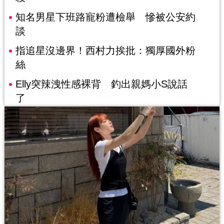
知名男星下班路寵粉遭檢舉 慘被公安約
談
指追星沒邊界！西村力挨批：獨厚國外粉
絲
Elly突辣洩性感裸背 釣出親媽小S說話
了