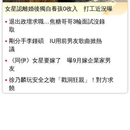
女星認離婚後獨自養孩0收入 打工近況曝
退出政壇求職…焦糖哥哥3輪面試沒錄
取
剛分手李鍾碩 IU用前男友歌曲掀熱
議
《同伊》女星要嫁了 曝9月嫁企業家男
友
徐乃麟玩安全之吻「戳洞狂親」！對方求
饒