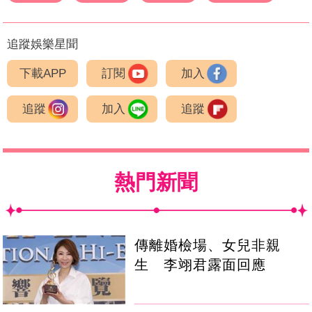
追蹤娛樂星聞
下載APP
訂閱
加入
追蹤
加入
追蹤
熱門新聞
傳離婚檢場、女兒非親
生 李翊君露面回應