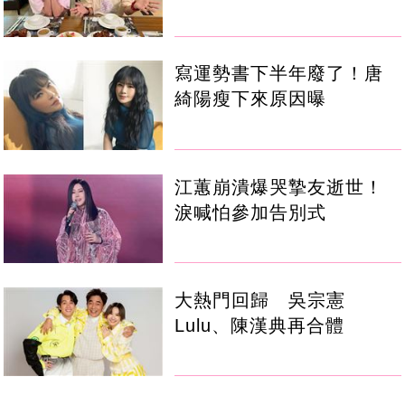
寫運勢書下半年廢了！唐
綺陽瘦下來原因曝
江蕙崩潰爆哭摯友逝世！
淚喊怕參加告別式
大熱門回歸 吳宗憲
Lulu、陳漢典再合體