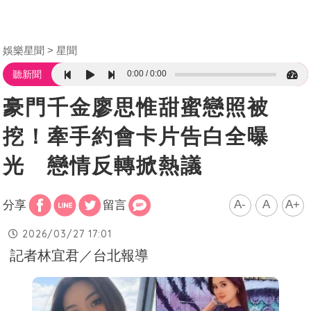
娛樂星聞
星聞
0:00
0:00
聽新聞
豪門千金廖思惟甜蜜戀照被
挖！牽手約會卡片告白全曝
光 戀情反轉掀熱議
A-
A
A+
分享
留言
2026/03/27 17:01
記者林宜君／台北報導