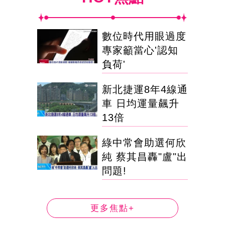
數位時代用眼過度
專家籲當心'認知
負荷'
新北捷運8年4線通
車 日均運量飆升
13倍
綠中常會助選何欣
純 蔡其昌轟"盧"出
問題!
更多焦點+