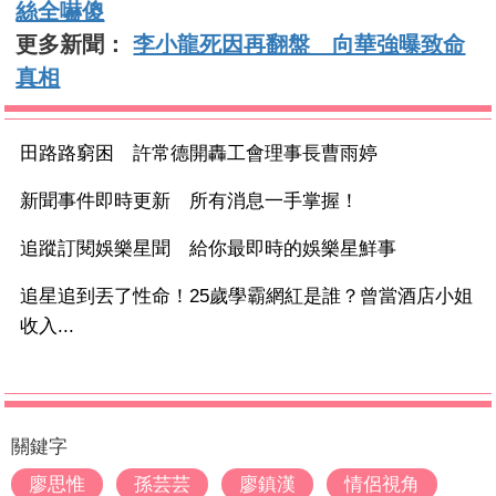
絲全嚇傻
更多新聞：
李小龍死因再翻盤 向華強曝致命
真相
田路路窮困 許常德開轟工會理事長曹雨婷
新聞事件即時更新 所有消息一手掌握！
追蹤訂閱娛樂星聞 給你最即時的娛樂星鮮事
追星追到丟了性命！25歲學霸網紅是誰？曾當酒店小姐
收入...
關鍵字
廖思惟
孫芸芸
廖鎮漢
情侶視角