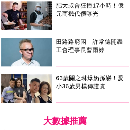
肥大叔曾狂播17小時！億
元商機代價曝光
田路路窮困 許常德開轟
工會理事長曹雨婷
63歲關之琳爆奶孫戀！愛
小36歲男模傳證實
大數據推薦