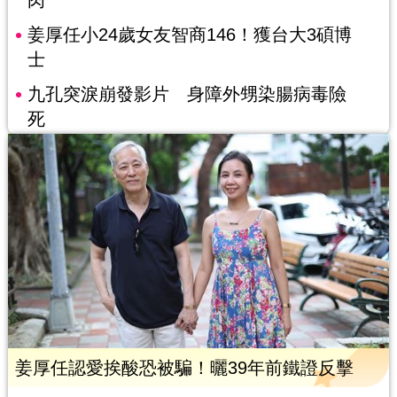
肉
姜厚任小24歲女友智商146！獲台大3碩博
士
九孔突淚崩發影片 身障外甥染腸病毒險
死
姜厚任認愛挨酸恐被騙！曬39年前鐵證反擊