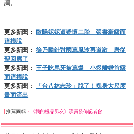
調。
更多新聞：
歐陽妮妮遭疑懷二胎 張書豪露面
這樣說
更多新聞：
徐乃麟針對國罵風波再道歉 唐從
聖回應了
更多新聞：
王子吃尾牙被罵爆 小煜離婚首露
面這樣說
更多新聞：
「台八林志玲」脫了！裸身大尺度
畫面流出
推薦圖輯
《我的極品男友》演員發佈記者會