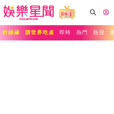
1
針線緣
請世界吃桌
即時
熱門
熱搜