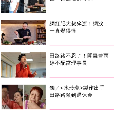
網紅肥大叔猝逝！網淚：
一直覺得怪
田路路不忍了！開轟曹雨
婷不配當理事長
獨／<水玲瓏>製作出手
田路路領到退休金