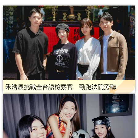
禾浩辰挑戰全台語檢察官 勤跑法院旁聽