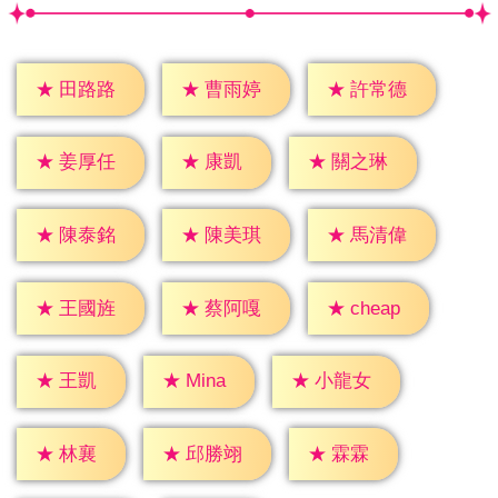
★
田路路
★
曹雨婷
★
許常德
★
康凱
★
姜厚任
★
關之琳
★
陳泰銘
★
陳美琪
★
馬清偉
★
cheap
★
王國旌
★
蔡阿嘎
★
王凱
★
Mina
★
小龍女
★
林襄
★
霖霖
★
邱勝翊