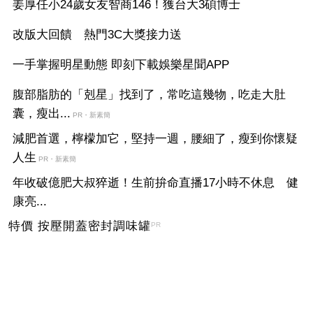
姜厚任小24歲女友智商146！獲台大3碩博士
改版大回饋 熱門3C大獎接力送
一手掌握明星動態 即刻下載娛樂星聞APP
腹部脂肪的「剋星」找到了，常吃這幾物，吃走大肚
囊，瘦出...
PR・新素簡
減肥首選，檸檬加它，堅持一週，腰細了，瘦到你懷疑
人生
PR・新素簡
年收破億肥大叔猝逝！生前拚命直播17小時不休息 健
康亮...
特價 按壓開蓋密封調味罐
PR