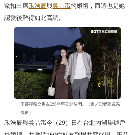
緊扣出席
禾浩辰
與
吳品潔
的婚禮，而這也是她
認愛後難得如此高調。
宋芸樺穩交男友近6年罕公開放閃。（圖／記者鄭孟晃
攝影）
禾浩辰與吳品潔今（29）日在台北內湖舉辦戶
外婚禮，共邀請150位好友到場共襄盛舉，宋芸