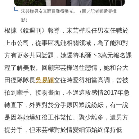
宋芸樺男友真面目難得曝光。（圖／記者鄭孟晃攝
影）
根據《鏡週刊》報導，宋芸樺現任男友任職於
上市公司，從事區塊鏈相關領域，為了能和對
方有更多共同話題，她還特地砸下3萬元報名課
程了解美股。回顧宋芸樺過往戀情，她和台大
田徑隊隊長
吳易穎
交往時愛得相當高調，曾被
拍到牽手、接吻畫面，不過這段感情2017年急
轉直下，外界對於分手原因眾說紛紜，有一說
是因為她爆紅後工作繁忙、聚少離多，遭男方
提分手，但宋芸樺對於情變細節始終保持低