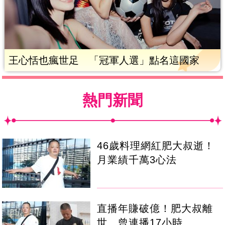
王心恬也瘋世足 「冠軍人選」點名這國家
熱門新聞
46歲料理網紅肥大叔逝！
月業績千萬3心法
直播年賺破億！肥大叔離
世 曾連播17小時