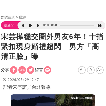
娛樂星聞
戲劇
0:00
0:00
聽新聞
宋芸樺穩交圈外男友6年！十指
緊扣現身婚禮超閃 男方「高
清正臉」曝
A-
A
A+
分享
留言
2026/03/29 19:47
記者宋亭誼／台北報導