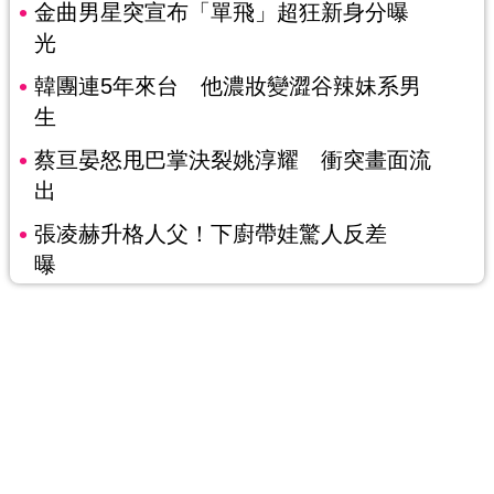
金曲男星突宣布「單飛」超狂新身分曝
光
韓團連5年來台 他濃妝變澀谷辣妹系男
生
蔡亘晏怒甩巴掌決裂姚淳耀 衝突畫面流
出
張凌赫升格人父！下廚帶娃驚人反差
曝