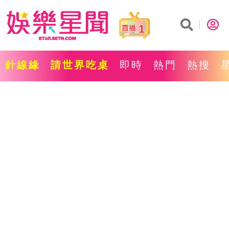
1
針線緣
請世界吃桌
即時
熱門
熱搜