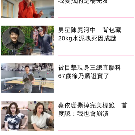
我要找的是楊光友
男星陳屍河中 背包藏
20kg水泥塊死因成謎
被目擊現身三總直腸科
67歲徐乃麟證實了
蔡依珊撕掉完美標籤 首
度認：我也會崩潰