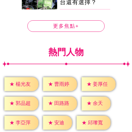
台還有選擇？
更多焦點+
熱門人物
★
楊光友
★
曹雨婷
★
姜厚任
★
余天
★
郭品超
★
田路路
★
安迪
★
李亞萍
★
邱瓈寬