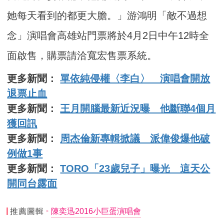
她每天看到的都更大膽。」游鴻明「敵不過想
念」演唱會高雄站門票將於4月2日中午12時全
面啟售，購票請洽寬宏售票系統。
更多新聞：
單依純侵權〈李白〉 演唱會開放
退票止血
更多新聞：
王月開腦最新近況曝 他斷聯4個月
獲回訊
更多新聞：
周杰倫新專輯掀議 派偉俊爆他破
例做1事
更多新聞：
TORO「23歲兒子」曝光 這天公
開同台露面
推薦圖輯
陳奕迅2016小巨蛋演唱會