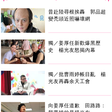
昔赴陸尋根挨轟 郭品超
變禿頭近照嚇壞網
獨／姜厚任新歡爆黑歷
史 楊光友怒揭內幕
獨／批曹雨婷帳目亂 楊
光友再轟余天工會
向姜厚任道歉 田路路：