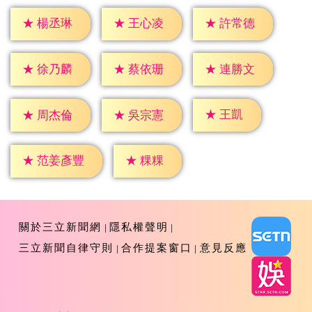
★
楊丞琳
★
王心凌
★
許常德
★
徐乃麟
★
蔡依珊
★
連勝文
★
王凱
★
周杰倫
★
吳宗憲
★
粿粿
★
范姜彥豐
關於三立新聞網
隱私權聲明
三立新聞自律守則
合作提案窗口
意見反應