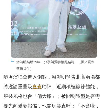
游鴻明結婚29年，分享與愛妻相處點滴。（圖／寬宏
藝術提供）
隨著演唱會進入倒數，游鴻明預告北高兩場都
將邀請重量級
嘉賓
助陣，近期積極鍛鍊體能，
服裝風格也會「偏大膽」；被問到造型是否需
要先向愛妻報備，他開玩笑直呼：「不會啦，