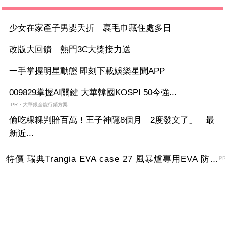
少女在家產子男嬰夭折 裹毛巾藏住處多日
改版大回饋 熱門3C大獎接力送
一手掌握明星動態 即刻下載娛樂星聞APP
009829掌握AI關鍵 大華韓國KOSPI 50今強...
PR・大華銀全能行銷方案
偷吃粿粿判賠百萬！王子神隱8個月「2度發文了」 最
新近...
特價 瑞典Trangia EVA case 27 風暴爐專用EVA 防護外盒(小)-黑
P