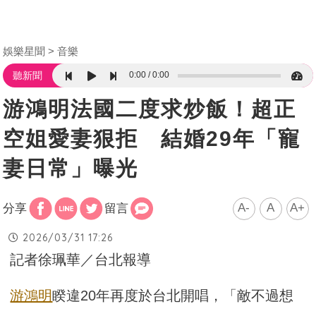
娛樂星聞
音樂
0:00
0:00
聽新聞
游鴻明法國二度求炒飯！超正
空姐愛妻狠拒 結婚29年「寵
妻日常」曝光
A-
A
A+
分享
留言
2026/03/31 17:26
記者徐珮華／台北報導
游鴻明
睽違20年再度於台北開唱，「敵不過想