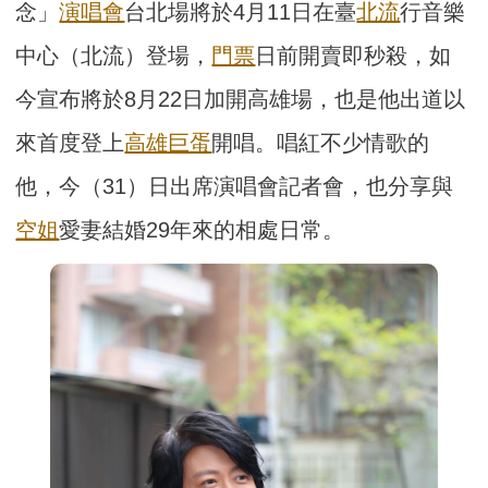
念」
演唱會
台北場將於4月11日在臺
北流
行音樂
中心（北流）登場，
門票
日前開賣即秒殺，如
今宣布將於8月22日加開高雄場，也是他出道以
來首度登上
高雄巨蛋
開唱。唱紅不少情歌的
他，今（31）日出席演唱會記者會，也分享與
空姐
愛妻結婚29年來的相處日常。