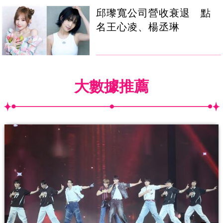
邱瓈寬公司營收衰退 點
名王心凌、楊丞琳
大數據推薦