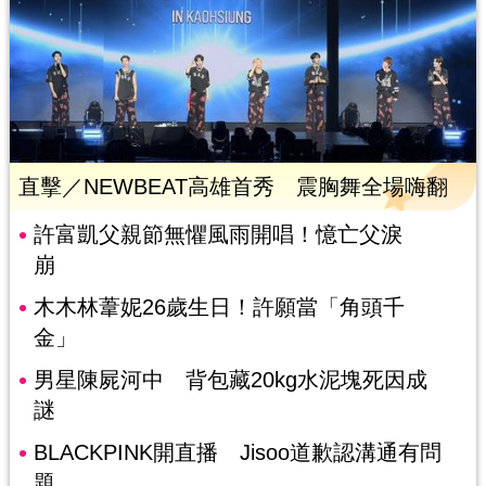
直擊／NEWBEAT高雄首秀 震胸舞全場嗨翻
許富凱父親節無懼風雨開唱！憶亡父淚
崩
木木林葦妮26歲生日！許願當「角頭千
金」
男星陳屍河中 背包藏20kg水泥塊死因成
謎
BLACKPINK開直播 Jisoo道歉認溝通有問
題