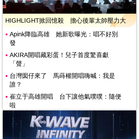
HIGHLIGHT掀回憶殺 擔心後輩太帥壓力大
Apink降臨高雄 她新歌曝光：唱不好別
發
AKIRA開唱藏彩蛋！兒子首度驚喜獻
「聲」
台灣囡仔來了 馬蒔權開唱嗨喊：我是
誰？
崔立于高雄開唱 台下讓他氣噗噗：隨便
啦