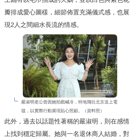
瓣排成愛心圖樣，細節佈置充滿儀式感，也展
現2人之間細水長流的情感。
嚴淑明老公曾因她拍戲喊冷，特地飛往北京送上電
毯，以實際行動展現貼心照顧。（資料照）
此外，過去以話題性著稱的嚴淑明，則在感情
上找到穩定歸屬。她與一名退休商人結婚，對