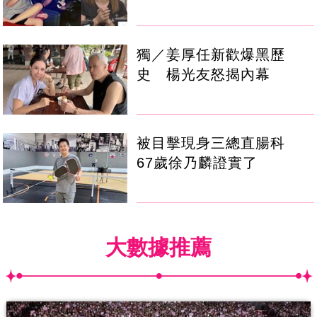
獨／姜厚任新歡爆黑歷
史 楊光友怒揭內幕
被目擊現身三總直腸科
67歲徐乃麟證實了
大數據推薦