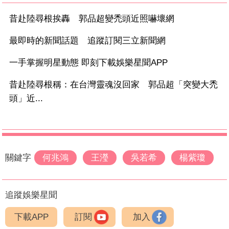
昔赴陸尋根挨轟 郭品超變禿頭近照嚇壞網
最即時的新聞話題 追蹤訂閱三立新聞網
一手掌握明星動態 即刻下載娛樂星聞APP
昔赴陸尋根稱：在台灣靈魂沒回家 郭品超「突變大禿
頭」近...
關鍵字
何兆鴻
王瀅
吳若希
楊紫瓊
追蹤娛樂星聞
下載APP
訂閱
加入