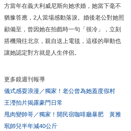
方當年在義大利威尼斯向她求婚，她當下毫不
猶豫答應，2人當場感動落淚。婚後老公對她照
顧備至，曾因她在拍戲時一句「很冷」，立刻
搭機飛往北京，親自送上電毯，這樣的舉動也
讓她認定對方就是人生伴侶。
更多鏡週刊報導
儀式感耍浪漫／獨家！老公曾為她蓋度假村
王瀅拍片揭露豪門日常
甩肉變帥哥／獨家！開民宿咖啡廳暴肥 黃雅
珉帥兒半年減40公斤