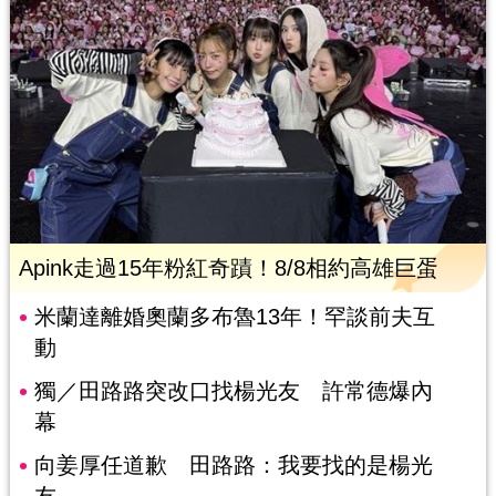
Apink走過15年粉紅奇蹟！8/8相約高雄巨蛋
米蘭達離婚奧蘭多布魯13年！罕談前夫互
動
獨／田路路突改口找楊光友 許常德爆內
幕
向姜厚任道歉 田路路：我要找的是楊光