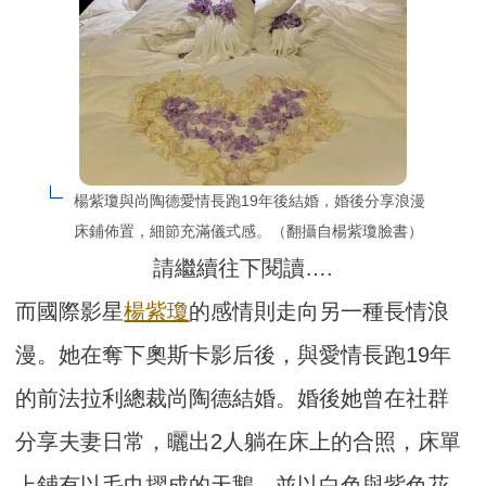
楊紫瓊與尚陶德愛情長跑19年後結婚，婚後分享浪漫
床鋪佈置，細節充滿儀式感。（翻攝自楊紫瓊臉書）
請繼續往下閱讀….
而國際影星
楊紫瓊
的感情則走向另一種長情浪
漫。她在奪下奧斯卡影后後，與愛情長跑19年
的前法拉利總裁尚陶德結婚。婚後她曾在社群
分享夫妻日常，曬出2人躺在床上的合照，床單
上鋪有以毛巾摺成的天鵝，並以白色與紫色花