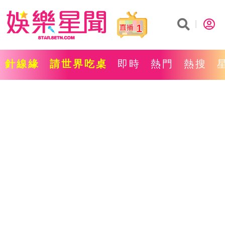
1
針線緣
請世界吃桌
即時
熱門
熱搜