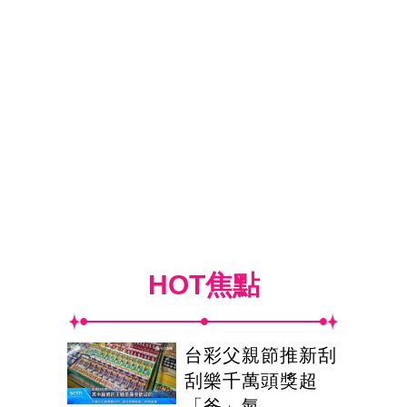
HOT焦點
台彩父親節推新刮
刮樂千萬頭獎超
「爸」氣