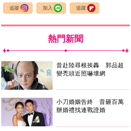
追蹤
加入
追蹤
熱門新聞
昔赴陸尋根挨轟 郭品超
變禿頭近照嚇壞網
小刀婚姻告終 昔砸百萬
辦婚禮找連戰證婚