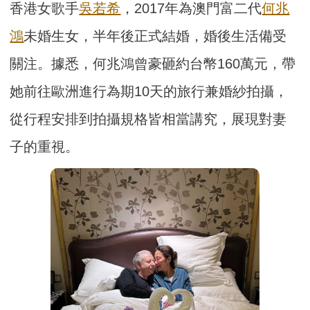
香港女歌手
吳若希
，2017年為澳門富二代
何兆
鴻
未婚生女，半年後正式結婚，婚後生活備受
關注。據悉，何兆鴻曾豪砸約台幣160萬元，帶
她前往歐洲進行為期10天的旅行兼婚紗拍攝，
從行程安排到拍攝規格皆相當講究，展現對妻
子的重視。