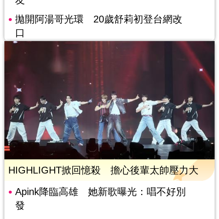
友
拋開阿湯哥光環 20歲舒莉初登台網改
口
HIGHLIGHT掀回憶殺 擔心後輩太帥壓力大
Apink降臨高雄 她新歌曝光：唱不好別
發