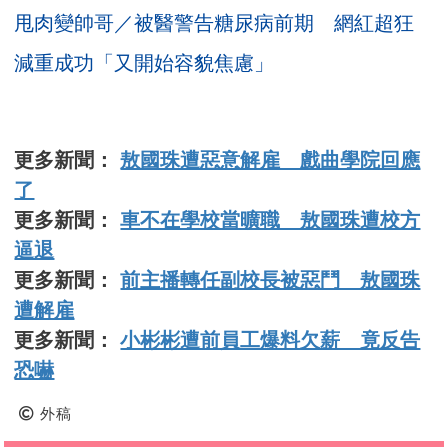
甩肉變帥哥／被醫警告糖尿病前期 網紅超狂
減重成功「又開始容貌焦慮」
更多新聞：
敖國珠遭惡意解雇 戲曲學院回應
了
更多新聞：
車不在學校當曠職 敖國珠遭校方
逼退
更多新聞：
前主播轉任副校長被惡鬥 敖國珠
遭解雇
更多新聞：
小彬彬遭前員工爆料欠薪 竟反告
恐嚇
外稿