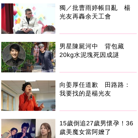
獨／批曹雨婷帳目亂 楊
光友再轟余天工會
男星陳屍河中 背包藏
20kg水泥塊死因成謎
向姜厚任道歉 田路路：
我要找的是楊光友
15歲倒追27歲男懷孕！36
歲美魔女當阿嬤了