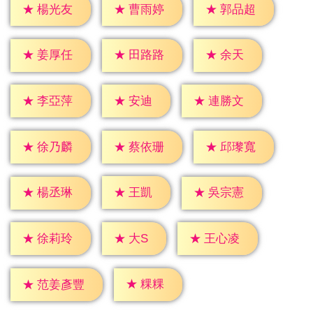
★
楊光友
★
曹雨婷
★
郭品超
★
余天
★
姜厚任
★
田路路
★
安迪
★
李亞萍
★
連勝文
★
徐乃麟
★
蔡依珊
★
邱瓈寬
★
王凱
★
楊丞琳
★
吳宗憲
★
大S
★
徐莉玲
★
王心凌
★
粿粿
★
范姜彥豐