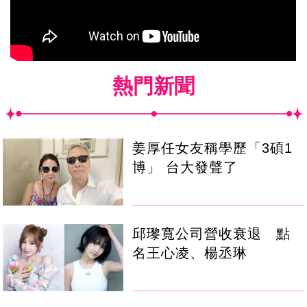
熱門新聞
姜厚任女友稱學歷「3碩1
博」 台大發聲了
邱瓈寬公司營收衰退 點
名王心凌、楊丞琳