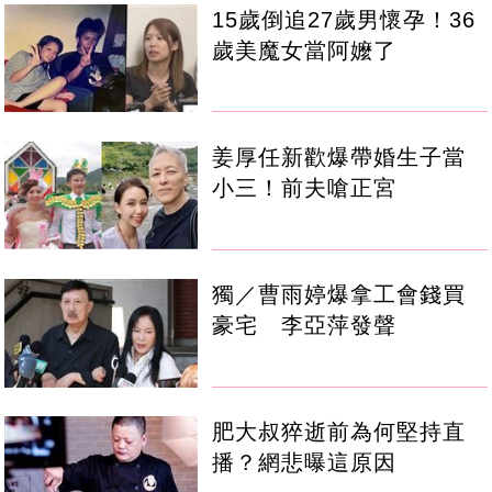
15歲倒追27歲男懷孕！36
歲美魔女當阿嬤了
姜厚任新歡爆帶婚生子當
小三！前夫嗆正宮
獨／曹雨婷爆拿工會錢買
豪宅 李亞萍發聲
肥大叔猝逝前為何堅持直
播？網悲曝這原因