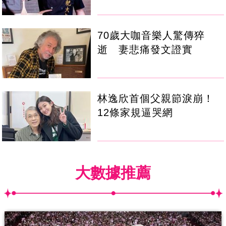
70歲大咖音樂人驚傳猝
逝 妻悲痛發文證實
林逸欣首個父親節淚崩！
12條家規逼哭網
大數據推薦