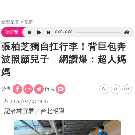
娛樂星聞
星聞
0:00
0:00
聽新聞
張柏芝獨自扛行李！背巨包奔
波照顧兒子 網讚爆：超人媽
媽
A-
A
A+
分享
留言
2026/04/01 14:47
記者林宜君／台北報導