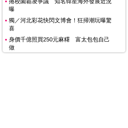
捲校園霸凌爭議 知名韓星海外發展近況
曝
獨／河北彩花快閃文博會！狂掃潮玩曝驚
喜
身價千億照買250元麻糬 富太包包自己
做