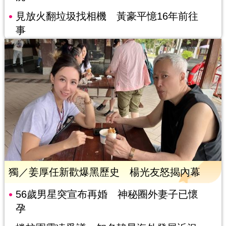
見放火翻垃圾找相機 黃豪平憶16年前往
事
獨／姜厚任新歡爆黑歷史 楊光友怒揭內幕
56歲男星突宣布再婚 神秘圈外妻子已懷
孕