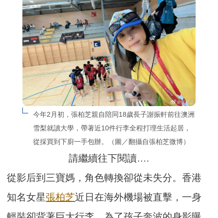
今年2月初，張柏芝親自陪同18歲長子謝振軒前往澳洲
雪梨就讀大學，帶著近10件行李全程打理生活起居，
從採買到下廚一手包辦。（圖／翻攝自張柏芝微博）
請繼續往下閱讀….
從影后到三寶媽，角色轉換卻從未失分。香港
知名女星
張柏芝
近日在海外機場被直擊，一身
輕裝卻背著巨大行李，為了孩子奔波的身影曝