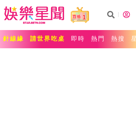
1
針線緣
請世界吃桌
即時
熱門
熱搜