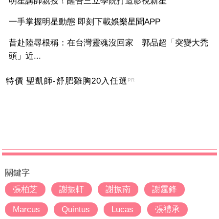
明星講師親授！醒吾三立學院打造影視新星
一手掌握明星動態 即刻下載娛樂星聞APP
昔赴陸尋根稱：在台灣靈魂沒回家 郭品超「突變大禿
頭」近...
特價 聖凱師-舒肥雞胸20入任選
PR
關鍵字
張柏芝
謝振軒
謝振南
謝霆鋒
Marcus
Quintus
Lucas
張禮承