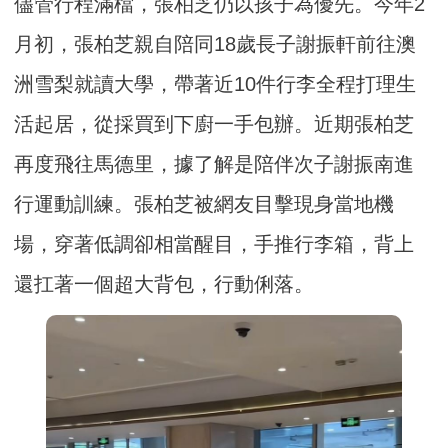
儘管行程滿檔，張柏芝仍以孩子為優先。今年2
月初，張柏芝親自陪同18歲長子謝振軒前往澳
洲雪梨就讀大學，帶著近10件行李全程打理生
活起居，從採買到下廚一手包辦。近期張柏芝
再度飛往馬德里，據了解是陪伴次子謝振南進
行運動訓練。張柏芝被網友目擊現身當地機
場，穿著低調卻相當醒目，手推行李箱，背上
還扛著一個超大背包，行動俐落。