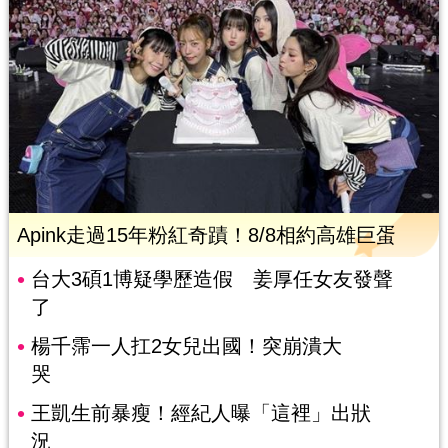
Apink走過15年粉紅奇蹟！8/8相約高雄巨蛋
台大3碩1博疑學歷造假 姜厚任女友發聲
了
楊千霈一人扛2女兒出國！突崩潰大
哭
王凱生前暴瘦！經紀人曝「這裡」出狀
況