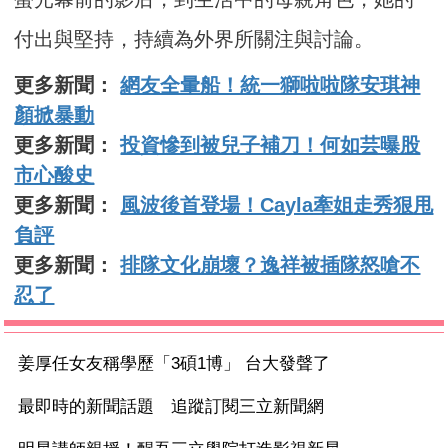
付出與堅持，持續為外界所關注與討論。
更多新聞：
網友全暈船！統一獅啦啦隊安琪神
顏掀暴動
更多新聞：
投資慘到被兒子補刀！何如芸曝股
市心酸史
更多新聞：
風波後首登場！Cayla牽姐走秀狠甩
負評
更多新聞：
排隊文化崩壞？逸祥被插隊怒嗆不
忍了
姜厚任女友稱學歷「3碩1博」 台大發聲了
最即時的新聞話題 追蹤訂閱三立新聞網