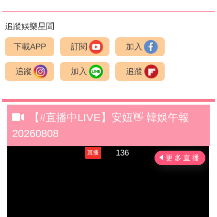
追蹤娛樂星聞
下載APP
訂閱
加入
追蹤
加入
追蹤
【#直播中LIVE】安妞👋 韓娛午報
20260808