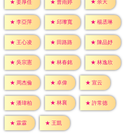
★
余天
★
姜厚任
★
曹雨婷
★
李亞萍
★
邱瓈寬
★
楊丞琳
★
王心凌
★
田路路
★
陳品妤
★
吳宗憲
★
林春銘
★
林逸欣
★
卓偉
★
宣云
★
周杰倫
★
林襄
★
潘瑋柏
★
許常德
★
霖霖
★
王凱