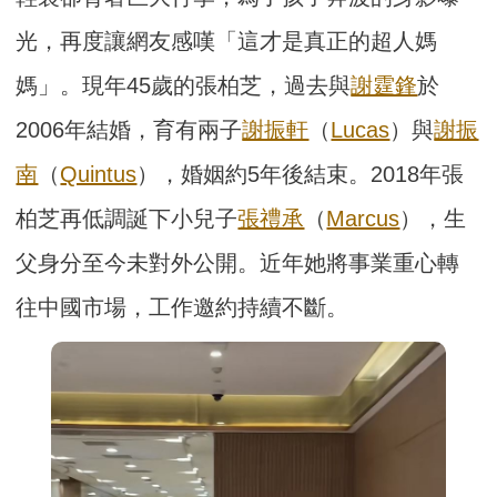
光，再度讓網友感嘆「這才是真正的超人媽
媽」。現年45歲的張柏芝，過去與
謝霆鋒
於
2006年結婚，育有兩子
謝振軒
（
Lucas
）與
謝振
南
（
Quintus
），婚姻約5年後結束。2018年張
柏芝再低調誕下小兒子
張禮承
（
Marcus
），生
父身分至今未對外公開。近年她將事業重心轉
往中國市場，工作邀約持續不斷。