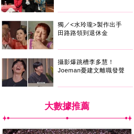
獨／<水玲瓏>製作出手
田路路領到退休金
攝影爆跳槽李多慧！
Joeman憂建文離職發聲
大數據推薦