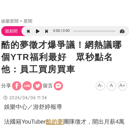
娛樂星聞
星聞
0:00
0:00
聽新聞
酷的夢徵才爆爭議！網熱議哪
個YTR福利最好 眾秒點名
他：員工買房買車
A-
A
A+
分享
留言
2026/04/06 11:34
娛樂中心／游舒婷報導
法國籍YouTuber
酷的夢
團隊徵才，開出月薪4萬