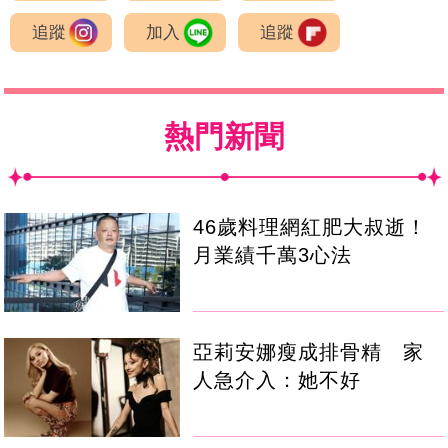
追蹤
加入
追蹤
熱門新聞
46歲料理網紅肥大叔逝！
月業績千萬3心法
亞莉安娜瘦成排骨精 家
人急介入：她不好