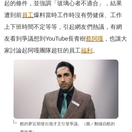
起的條件，並強調「玻璃心者不適合」，結果
遭到前
員工
爆料當時工作時沒有勞健保、工作
上下班時間不定等等，引起網友們熱議，有網
友看到爭議想到YouTube長青樹
蔡阿嘎
，也讓大
家討論起阿嘎團隊超狂的員工
福利
。
酷的夢近期發出徵才文引發爭議。（圖／翻攝自酷的
夢臉書）