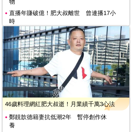
物
直播年賺破億！肥大叔離世 曾連播17小
時
46歲料理網紅肥大叔逝！月業績千萬3心法
鄭靚歆德籍妻抗低潮2年 暫停創作休
養