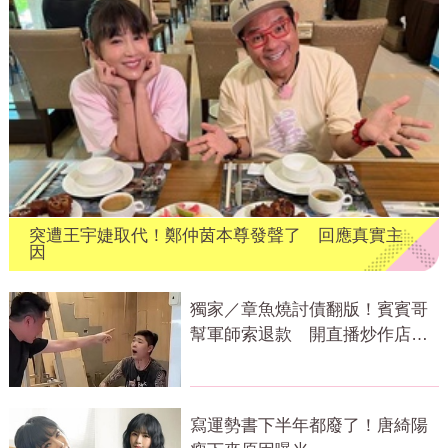
突遭王宇婕取代！鄭仲茵本尊發聲了 回應真實主
因
獨家／章魚燒討債翻版！賓賓哥
幫軍師索退款 開直播炒作店家
急報案
寫運勢書下半年都廢了！唐綺陽