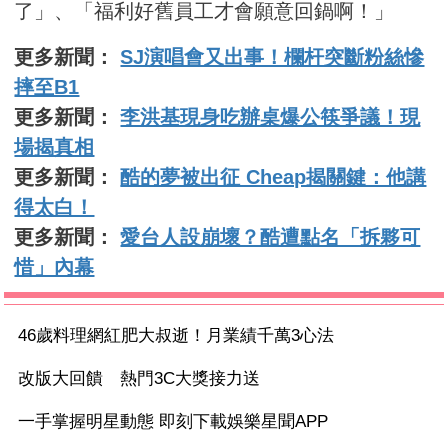
了」、「福利好舊員工才會願意回鍋啊！」
更多新聞：
SJ演唱會又出事！欄杆突斷粉絲慘
摔至B1
更多新聞：
李洪基現身吃辦桌爆公筷爭議！現
場揭真相
更多新聞：
酷的夢被出征 Cheap揭關鍵：他講
得太白！
更多新聞：
愛台人設崩壞？酷遭點名「拆夥可
惜」內幕
46歲料理網紅肥大叔逝！月業績千萬3心法
改版大回饋 熱門3C大獎接力送
一手掌握明星動態 即刻下載娛樂星聞APP