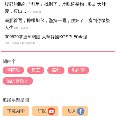
腹部脂肪的「剋星」找到了，常吃這幾物，吃走大肚
囊，瘦出...
PR・新素簡
減肥首選，檸檬加它，堅持一週，腰細了，瘦到你懷疑
人生
PR・新素簡
009829掌握AI關鍵 大華韓國KOSPI 50今強...
PR・大華銀全能行銷方案
關鍵字
蔡阿嘎
員工
福利
酷的夢
酷的夢徵才
追蹤娛樂星聞
下載APP
訂閱
加入