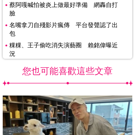
蔡阿嘎喊怕被炎上做最好準備 網轟自打
臉
名嘴拿刀自殘影片瘋傳 平台發聲認了出
包
粿粿、王子偷吃消失演藝圈 賴銘偉曝近
況
您也可能喜歡這些文章