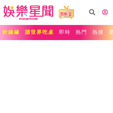
1
針線緣
請世界吃桌
即時
熱門
熱搜