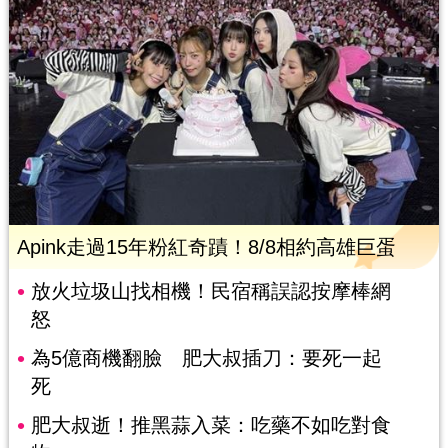
Apink走過15年粉紅奇蹟！8/8相約高雄巨蛋
放火垃圾山找相機！民宿稱誤認按摩棒網
怒
為5億商機翻臉 肥大叔插刀：要死一起
死
肥大叔逝！推黑蒜入菜：吃藥不如吃對食