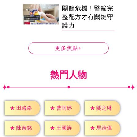
關節危機！醫籲完
整配方才有關鍵守
護力
更多焦點+
熱門人物
★
田路路
★
曹雨婷
★
關之琳
★
陳泰銘
★
王國旌
★
馬清偉