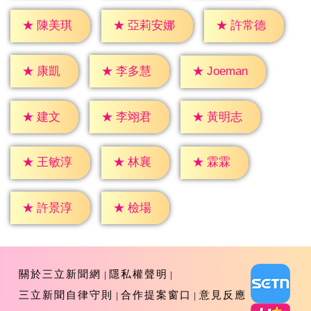
★
陳美琪
★
許常德
★
亞莉安娜
★
康凱
★
李多慧
★
Joeman
★
建文
★
李翊君
★
黃明志
★
林襄
★
霖霖
★
王敏淳
★
檢場
★
許景淳
關於三立新聞網
隱私權聲明
三立新聞自律守則
合作提案窗口
意見反應