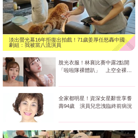
淡出螢光幕16年拒復出拍戲！71歲姜厚任怒轟中國
劇組：我被當八流演員
脫光衣服！林襄比賽中露2點開
「啦啦隊裸體趴」 上空全裸被
看光光
全家都明星！資深女星辭世享耆
壽94歲 演員兒悲洩臨終前病況