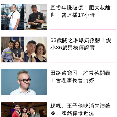
直播年賺破億！肥大叔離
世 曾連播17小時
63歲關之琳爆奶孫戀！愛
小36歲男模傳證實
田路路窮困 許常德開轟
工會理事長曹雨婷
粿粿、王子偷吃消失演藝
圈 賴銘偉曝近況