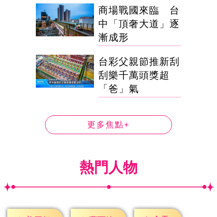
商場戰國來臨 台
中「頂奢大道」逐
漸成形
台彩父親節推新刮
刮樂千萬頭獎超
「爸」氣
更多焦點+
熱門人物