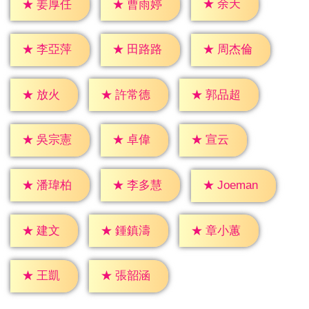
★
余天
★
姜厚任
★
曹雨婷
★
李亞萍
★
田路路
★
周杰倫
★
放火
★
許常德
★
郭品超
★
卓偉
★
宣云
★
吳宗憲
★
潘瑋柏
★
李多慧
★
Joeman
★
建文
★
鍾鎮濤
★
章小蕙
★
王凱
★
張韶涵