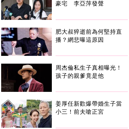
豪宅 李亞萍發聲
肥大叔猝逝前為何堅持直
播？網悲曝這原因
周杰倫私生子真相曝光！
孩子的親爹竟是他
姜厚任新歡爆帶婚生子當
小三！前夫嗆正宮