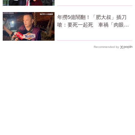
年撈5億鬧翻！「肥大叔」插刀
嗆：要死一起死 車禍「肉眼酒
測」惹怒網
Recommended by