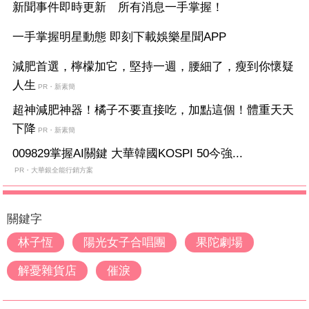
新聞事件即時更新 所有消息一手掌握！
一手掌握明星動態 即刻下載娛樂星聞APP
減肥首選，檸檬加它，堅持一週，腰細了，瘦到你懷疑
人生
PR・新素簡
超神減肥神器！橘子不要直接吃，加點這個！體重天天
下降
PR・新素簡
009829掌握AI關鍵 大華韓國KOSPI 50今強...
PR・大華銀全能行銷方案
關鍵字
林子恆
陽光女子合唱團
果陀劇場
解憂雜貨店
催淚