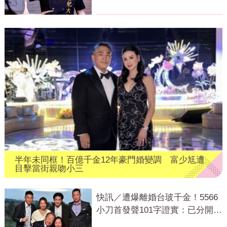
才變粉絲
半年未同框！百億千金12年豪門婚變調 富少尪遭
目擊當街親吻小三
快訊／遭爆離婚台玻千金！5566
小刀首發聲101字證實：已分開一
段時間