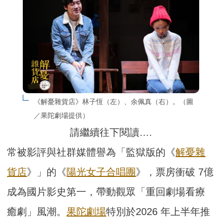
《解憂雜貨店》林子恆（左）、余佩真（右）。（圖
／果陀劇場提供）
請繼續往下閱讀….
常被影評與社群媒體譽為「監獄版的《
解憂雜
貨店
》」的《
陽光女子合唱團
》，票房衝破 7億
成為國片影史第一，帶動觀眾「重回劇場看療
癒劇」風潮。
果陀劇場
特別於2026 年上半年推