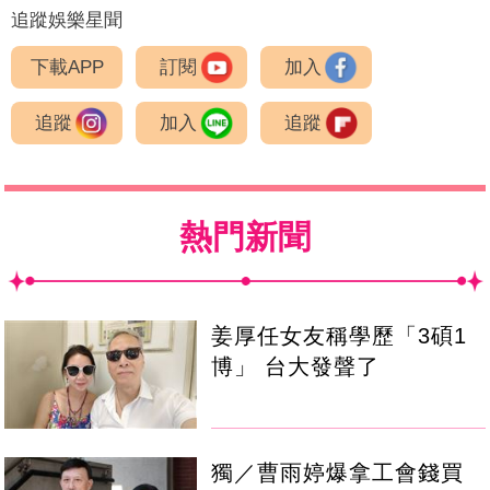
追蹤娛樂星聞
下載APP
訂閱
加入
追蹤
加入
追蹤
熱門新聞
姜厚任女友稱學歷「3碩1
博」 台大發聲了
獨／曹雨婷爆拿工會錢買