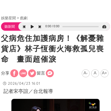
娛樂星聞
戲劇
0:00
0:00
聽新聞
父病危住加護病房！《解憂雜
貨店》林子恆衝火海救孤兒喪
命 畫面超催淚
A-
A
A+
分享
留言
2026/04/23 16:01
記者宋亭誼／台北報導