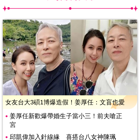
女友台大3碩1博爆造假！姜厚任：文盲也愛
姜厚任新歡爆帶婚生子當小三！前夫嗆正
宮
邱凱偉加入針線緣 喜搭台八女神陳珮