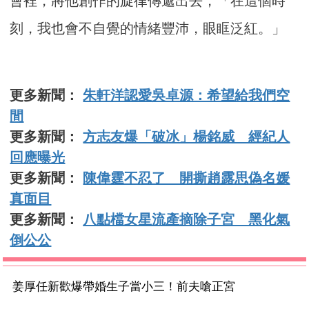
會裡，將他創作的旋律傳遞出去，「在這個時
刻，我也會不自覺的情緒豐沛，眼眶泛紅。」
更多新聞：
朱軒洋認愛吳卓源：希望給我們空
間
更多新聞：
方志友爆「破冰」楊銘威 經紀人
回應曝光
更多新聞：
陳偉霆不忍了 開撕趙露思偽名媛
真面目
更多新聞：
八點檔女星流產摘除子宮 黑化氣
倒公公
姜厚任新歡爆帶婚生子當小三！前夫嗆正宮