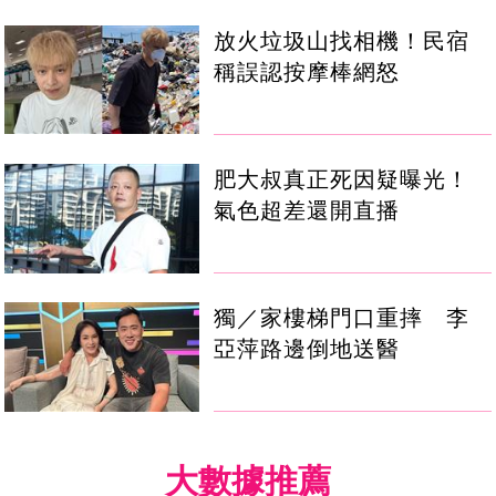
放火垃圾山找相機！民宿
稱誤認按摩棒網怒
肥大叔真正死因疑曝光！
氣色超差還開直播
獨／家樓梯門口重摔 李
亞萍路邊倒地送醫
大數據推薦