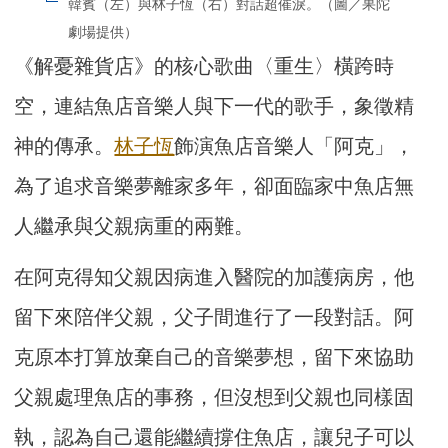
韓賓（左）與林子恆（右）對話超催淚。（圖／果陀
劇場提供）
《解憂雜貨店》的核心歌曲〈重生〉橫跨時
空，連結魚店音樂人與下一代的歌手，象徵精
神的傳承。
林子恆
飾演魚店音樂人「阿克」，
為了追求音樂夢離家多年，卻面臨家中魚店無
人繼承與父親病重的兩難。
在阿克得知父親因病進入醫院的加護病房，他
留下來陪伴父親，父子間進行了一段對話。阿
克原本打算放棄自己的音樂夢想，留下來協助
父親處理魚店的事務，但沒想到父親也同樣固
執，認為自己還能繼續撐住魚店，讓兒子可以