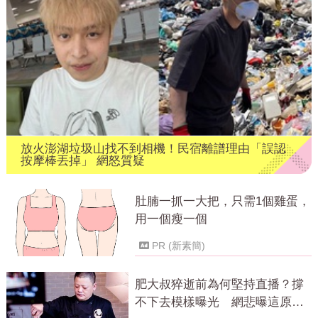
放火澎湖垃圾山找不到相機！民宿離譜理由「誤認
按摩棒丟掉」 網怒質疑
肚腩一抓一大把，只需1個雞蛋，
用一個瘦一個
PR (新素簡)
肥大叔猝逝前為何堅持直播？撐
不下去模樣曝光 網悲曝這原因