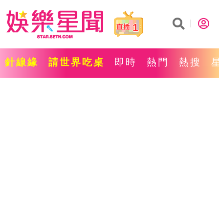
1
針線緣
請世界吃桌
即時
熱門
熱搜