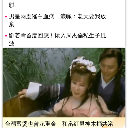
騏
男星兩度罹白血病 淚喊：老天要我放
棄
劉若雪首度回應！捲入周杰倫私生子風
波
台灣富婆也曾花重金 和當紅男神木桶共浴