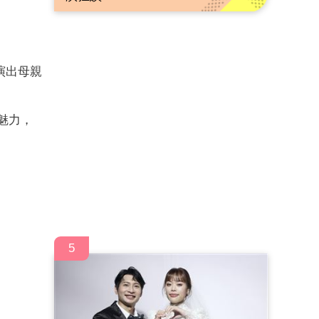
演出母親
台魅力，
5