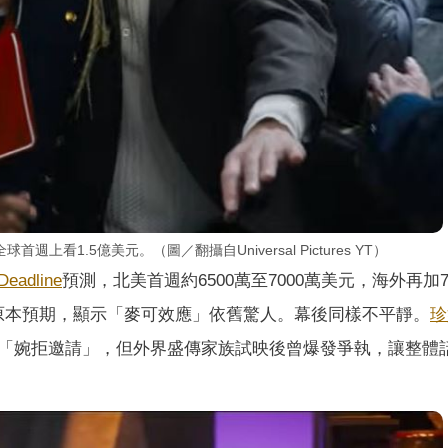
看1.5億美元。（圖／翻攝自Universal Pictures YT）
Deadline
預測，北美首週約6500萬至7000萬美元，海外再加7
遠超原本預期，顯示「麥可效應」依舊驚人。幕後同樣不平靜。
珍
「婉拒邀請」，但外界盛傳家族試映後曾爆發爭執，讓整體