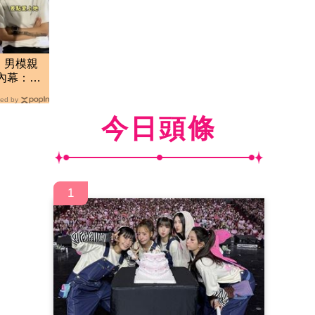
」男模親
務內幕：開
ed by
今日頭條
1