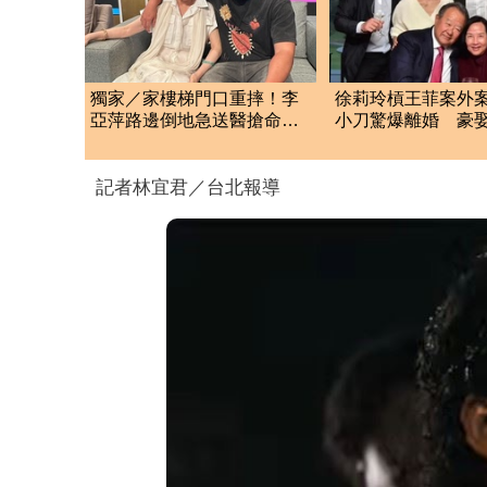
獨家／家樓梯門口重摔！李
徐莉玲槓王菲案外案！
亞萍路邊倒地急送醫搶命
小刀驚爆離婚 豪
「最新傷況」曝
金14年婚變
記者林宜君／台北報導