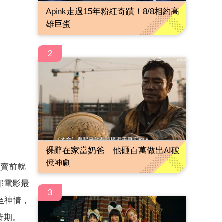
Apink走過15年粉紅奇蹟！8/8相約高
雄巨蛋
2
裸辭在家當奶爸 他砸百萬做出AI破
億神劇
開賣前就
部電影最
3
至神情，
時期。