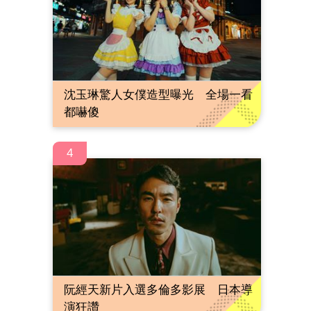
沈玉琳驚人女僕造型曝光 全場一看
都嚇傻
4
阮經天新片入選多倫多影展 日本導
演狂讚