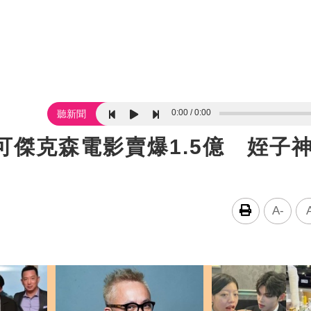
0:00
0:00
聽新聞
可傑克森電影賣爆1.5億 姪子
A-