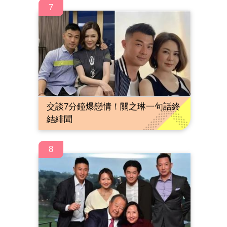
7
交談7分鐘爆戀情！關之琳一句話終
結緋聞
8