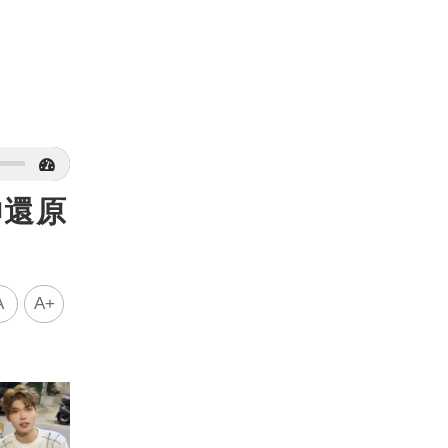
神還原
A
A+