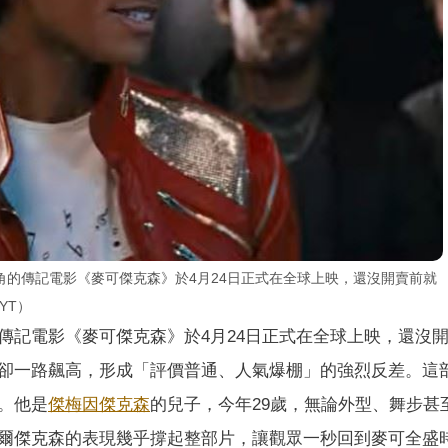
角的傳記電影《麥可傑克森》於4月24日正式在全球上映，還沒開賣前就
 YT）
傳記電影《麥可傑克森》於4月24日正式在全球上映，還沒
卻一路飆高，形成「評價普通、人氣爆棚」的強烈反差。這
。他是
傑梅因傑克森
的兒子，今年29歲，無論外型、舞步甚
爾傑克森的表現幾乎撐起整部片，讓觀眾一秒回到麥可全盛