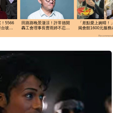
5566
田路路晚景淒涼！許常德開
「差點愛上婉晴！
娶台玻千
轟工會理事長曹雨婷不忍
揭會館1600元服
了：別只包紅包慰問
門嚇到險尿出來
Recommend