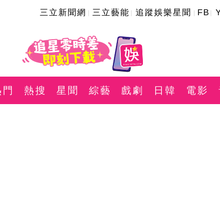
三立新聞網
三立藝能
追蹤娛樂星聞
FB
熱門
熱搜
星聞
綜藝
戲劇
日韓
電影