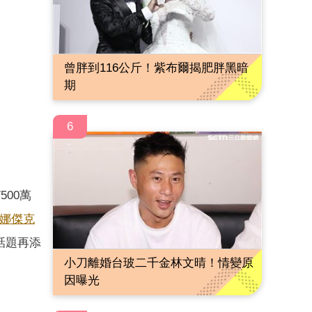
曾胖到116公斤！紫布爾揭肥胖黑暗
期
6
500萬
娜傑克
話題再添
小刀離婚台玻二千金林文晴！情變原
因曝光