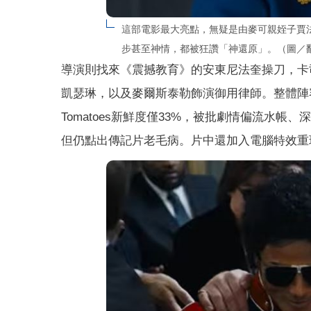
這部電影最大亮點，無疑是由麥可親姪子賈
步甚至神情，都被狂讚「神還原」。（圖／翻攝自Univ
導演則找來《震撼教育》的安東尼法奎操刀，卡
凱瑟琳，以及麥爾斯泰勒飾演御用律師。整體陣容
Tomatoes新鮮度僅33%，被批劇情偏流水
但仍點出傳記片老毛病。片中還加入電腦特效重現