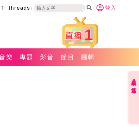
YT
threads
登入
1
音樂
專題
影音
節目
圖輯
直播✦活動