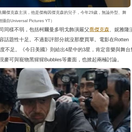
法爾傑克森主演，他是傑梅因傑克森的兒子，今年29歲，無論外型、舞
ersal Pictures YT）
司同樣不弱，包括柯爾曼多明戈飾演嚴父
喬傑克森
、妮雅隆
話題性十足。不過影評部分就沒那麼買單。電影在Rotten
帳、深度不足。《今日美國》則給出4星中的3星，肯定音樂與舞
麥可與寵物黑猩猩Bubbles等畫面，也掀起兩極討論。