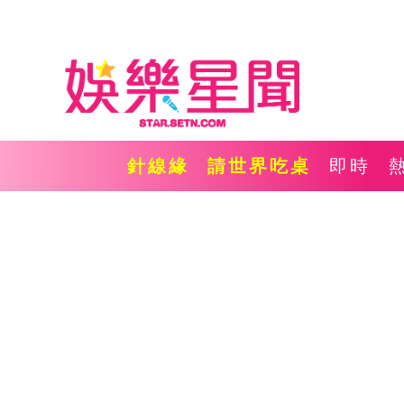
針線緣
請世界吃桌
即時