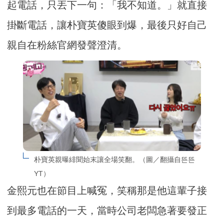
起電話，只丟下一句：「我不知道。」就直接
掛斷電話，讓朴寶英傻眼到爆，最後只好自己
親自在粉絲官網發聲澄清。
朴寶英親曝緋聞始末讓全場笑翻。（圖／翻攝自뜬뜬
YT）
金熙元也在節目上喊冤，笑稱那是他這輩子接
到最多電話的一天，當時公司老闆急著要發正