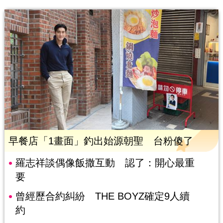
早餐店「1畫面」釣出始源朝聖 台粉傻了
羅志祥談偶像飯撒互動 認了：開心最重
要
曾經歷合約糾紛 THE BOYZ確定9人續
約