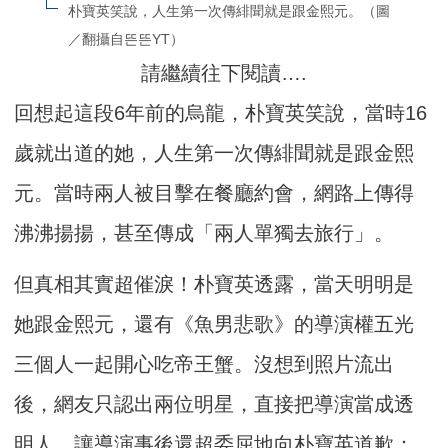
朴寶英笑說，人生第一次傳緋聞就是跟金熙元。（圖
／翻攝自뜬뜬YT）
請繼續往下閱讀….
回想起這段6年前的烏龍，朴寶英笑說，當時16
歲就出道的她，人生第一次傳緋聞就是跟金熙
元。當時兩人被目擊在餐廳約會，網路上傳得
沸沸揚揚，甚至傳成「兩人單獨去旅行」。
但真相其實超催淚！朴寶英透露，當天明明是
她跟金熙元，還有《魚男悲歌》的導演權五光
三個人一起開心吃帝王蟹。沒想到照片流出
後，網友只認出兩位明星，直接把導演當成透
明人。讓導演事後還超委屈地向朴寶英道歉：