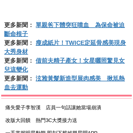
更多新聞：
單親爸下體突狂噴血 為保命被迫
斷命根子
更多新聞：
瘦成紙片！TWICE定延骨感美現身
大秀身材
更多新聞：
借前夫精子產女！女星曬照驚見女
兒這變化
更多新聞：
泫雅黃髮新造型展肉感美 揪尪熱
血去運動
痛失愛子李智漢 店員一句話讓她當場崩潰
改版大回饋 熱門3C大獎接力送