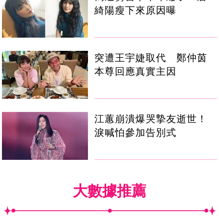
綺陽瘦下來原因曝
突遭王宇婕取代 鄭仲茵
本尊回應真實主因
江蕙崩潰爆哭摯友逝世！
淚喊怕參加告別式
大數據推薦