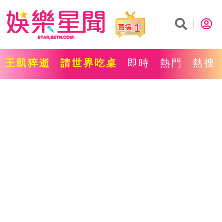
1
王凱猝逝
請世界吃桌
即時
熱門
熱搜