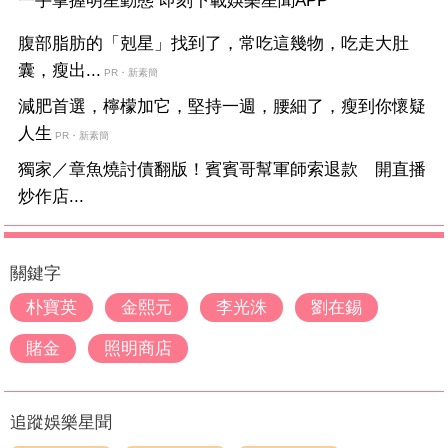
一手掌握明星動態 即刻下載娛樂星聞APP
腹部脂肪的「剋星」找到了，常吃這幾物，吃走大肚
囊，瘦出...
PR・新素簡
減肥首選，檸檬加它，堅持一週，腰細了，瘦到你懷疑
人生
PR・新素簡
獨家／章魚燒討債翻版！賓賓哥幫軍師索退款 開直播
炒作店...
關鍵字
朴寶英
金熙元
李光洙
劉在錫
賭金
照明商店
追蹤娛樂星聞