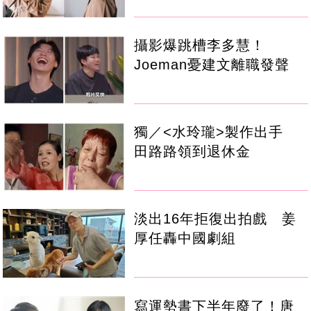
攝影爆跳槽李多慧！
Joeman憂建文離職發聲
獨／<水玲瓏>製作出手
田路路領到退休金
淡出16年拒復出拍戲 姜
厚任轟中國劇組
寫運勢書下半年廢了！唐