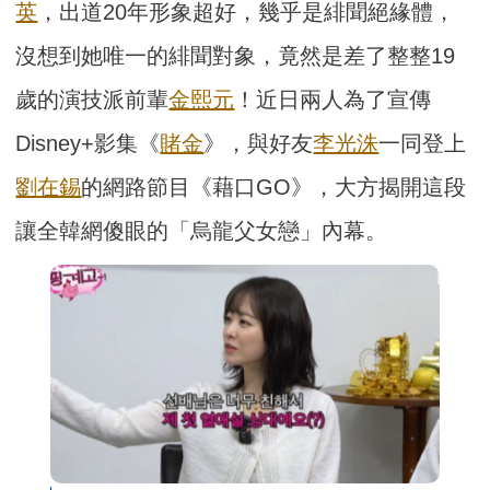
英
，出道20年形象超好，幾乎是緋聞絕緣體，
沒想到她唯一的緋聞對象，竟然是差了整整19
歲的演技派前輩
金熙元
！近日兩人為了宣傳
Disney+影集《
賭金
》，與好友
李光洙
一同登上
劉在錫
的網路節目《藉口GO》，大方揭開這段
讓全韓網傻眼的「烏龍父女戀」內幕。