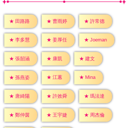
★
田路路
★
曹雨婷
★
許常德
★
李多慧
★
姜厚任
★
Joeman
★
康凱
★
建文
★
張韶涵
★
江蕙
★
Mina
★
孫燕姿
★
唐綺陽
★
許效舜
★
瑪法達
★
鄭仲茵
★
王宇婕
★
周杰倫