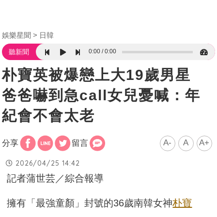
娛樂星聞
日韓
0:00
0:00
聽新聞
朴寶英被爆戀上大19歲男星
爸爸嚇到急call女兒憂喊：年
紀會不會太老
A-
A
A+
分享
留言
2026/04/25 14:42
記者蒲世芸／綜合報導
擁有「最強童顏」封號的36歲南韓女神
朴寶