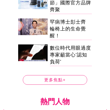
節」國際官方品牌
齊聚
罕病博士彭士齊
輪椅上的生命覺
醒！
數位時代用眼過度
專家籲當心'認知
負荷'
更多焦點+
熱門人物