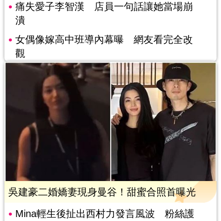
痛失愛子李智漢 店員一句話讓她當場崩
潰
女偶像嫁高中班導內幕曝 網友看完全改
觀
吳建豪二婚嬌妻現身曼谷！甜蜜合照首曝光
Mina輕生後扯出西村力發言風波 粉絲護