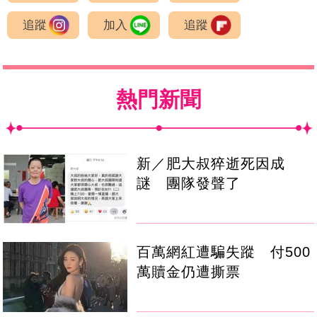
追蹤
加入
追蹤
熱門新聞
新／肥大叔猝逝死因成
謎 團隊發聲了
百萬網紅遭騙失蹤 付500
萬贖金仍遭撕票