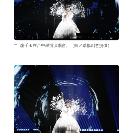
龍千玉在台中舉辦演唱會。（圖／瑞揚創意提供）