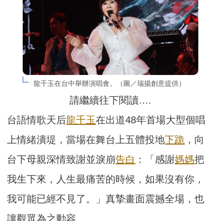
龍千玉在台中舉辦演唱會。（圖／瑞揚創意提供）
請繼續往下閱讀….
台語情歌天后
龍千玉
在出道48年首場大型個唱
上情緒潰堤，當場在舞台上五體投地
下跪
，向
台下母親深情致謝並淚崩
告白
：「感謝
媽媽
把
我生下來，人生最痛苦的時候，如果沒有你，
我可能已經不見了。」真摯畫面震撼全場，也
讓觀眾為之動容。