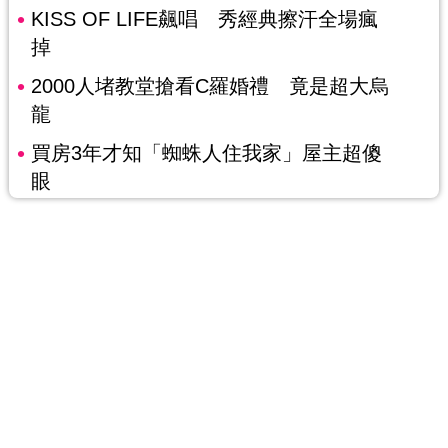
KISS OF LIFE飆唱 秀經典擦汗全場瘋
掉
2000人堵教堂搶看C羅婚禮 竟是超大烏
龍
買房3年才知「蜘蛛人住我家」屋主超傻
眼