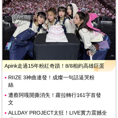
Apink走過15年粉紅奇蹟！8/8相約高雄巨蛋
RIIZE 3神曲連發！成燦一句話逼哭粉
絲
遭蔡阿嘎開撕消失！蘿拉轉行161字首發
文
ALLDAY PROJECT太狂！LIVE實力震撼全