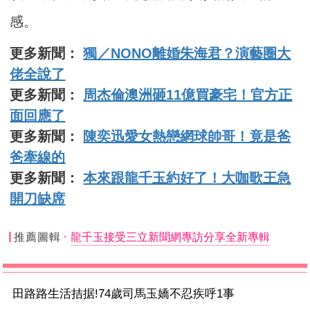
感。
更多新聞：
獨／NONO離婚朱海君？演藝圈大
佬全說了
更多新聞：
周杰倫澳洲砸11億買豪宅！官方正
面回應了
更多新聞：
陳奕迅愛女熱戀網球帥哥！竟是爸
爸牽線的
更多新聞：
本來跟龍千玉約好了！大咖歌王急
開刀缺席
推薦圖輯
龍千玉接受三立新聞網專訪分享全新專輯
田路路生活拮据!74歲司馬玉嬌不忍疾呼1事