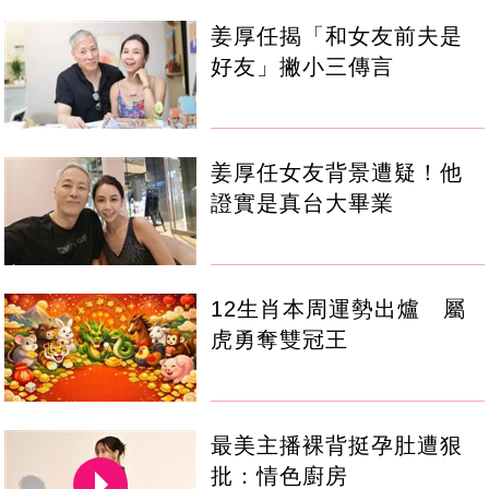
姜厚任揭「和女友前夫是
好友」撇小三傳言
姜厚任女友背景遭疑！他
證實是真台大畢業
12生肖本周運勢出爐 屬
虎勇奪雙冠王
最美主播裸背挺孕肚遭狠
批：情色廚房