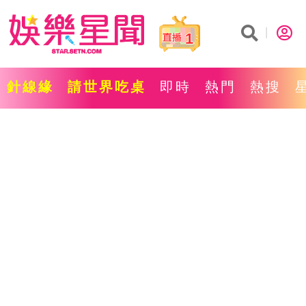
1
針線緣
請世界吃桌
即時
熱門
熱搜