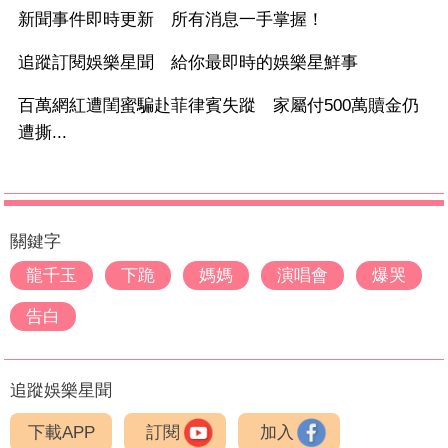
新聞事件即時更新 所有消息一手掌握！
追蹤訂閱娛樂星聞 給你最即時的娛樂星鮮事
百萬網紅遭閨蜜騙赴菲律賓失蹤 家屬付500萬贖金仍
遭撕...
關鍵字
龍千玉
下跪
媽媽
演唱會
爆哭
告白
追蹤娛樂星聞
下載APP
訂閱
加入