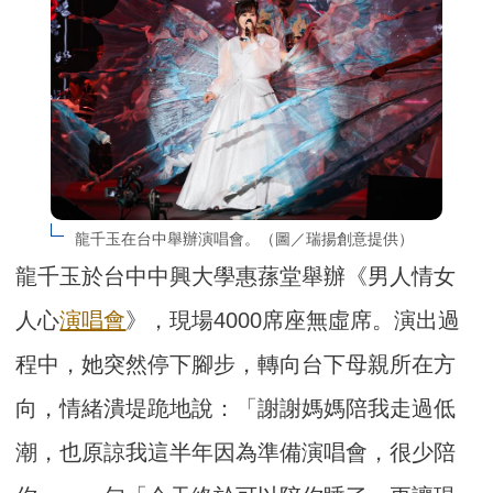
龍千玉在台中舉辦演唱會。（圖／瑞揚創意提供）
龍千玉於台中中興大學惠蓀堂舉辦《男人情女
人心
演唱會
》，現場4000席座無虛席。演出過
程中，她突然停下腳步，轉向台下母親所在方
向，情緒潰堤跪地說：「謝謝媽媽陪我走過低
潮，也原諒我這半年因為準備演唱會，很少陪