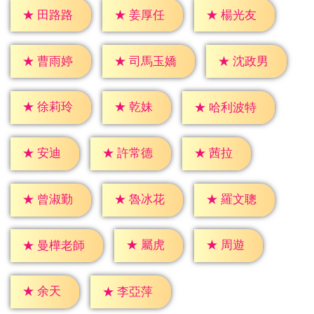
★
田路路
★
姜厚任
★
楊光友
★
曹雨婷
★
沈政男
★
司馬玉嬌
★
乾妹
★
徐莉玲
★
哈利波特
★
安迪
★
茜拉
★
許常德
★
曾淑勤
★
魯冰花
★
羅文聰
★
屬虎
★
周遊
★
曼樺老師
★
余天
★
李亞萍