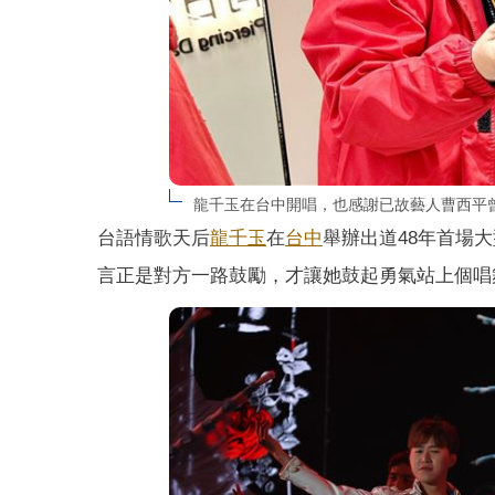
龍千玉在台中開唱，也感謝已故藝人曹西平
台語情歌天后
龍千玉
在
台中
舉辦出道48年首場
言正是對方一路鼓勵，才讓她鼓起勇氣站上個唱