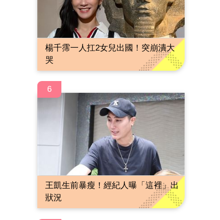
楊千霈一人扛2女兒出國！突崩潰大
哭
6
王凱生前暴瘦！經紀人曝「這裡」出
狀況