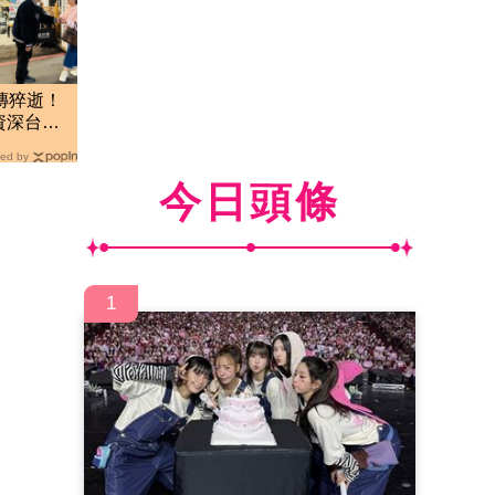
傳猝逝！
資深台語
光
ed by
今日頭條
1