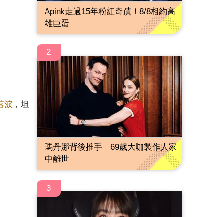
Apink走過15年粉紅奇蹟！8/8相約高
雄巨蛋
2
落淚
，坦
瑪丹娜背後推手 69歲大咖製作人家
中離世
3