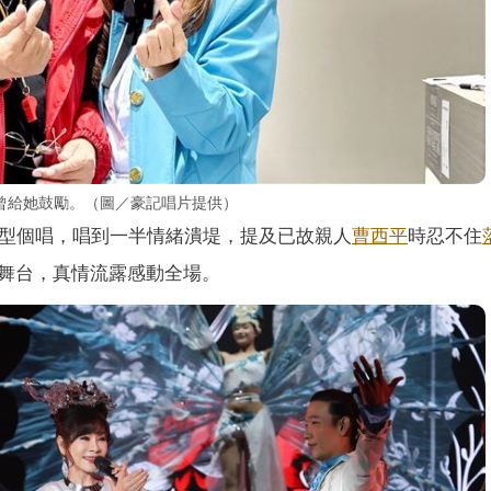
曾給她鼓勵。（圖／豪記唱片提供）
大型個唱，唱到一半情緒潰堤，提及已故親人
曹西平
時忍不住
舞台，真情流露感動全場。