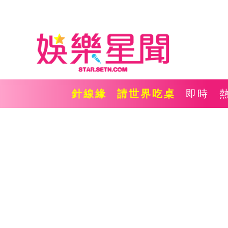
針線緣
請世界吃桌
即時