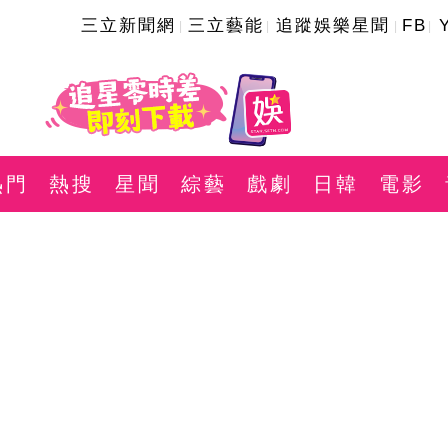
三立新聞網
三立藝能
追蹤娛樂星聞
FB
熱門
熱搜
星聞
綜藝
戲劇
日韓
電影