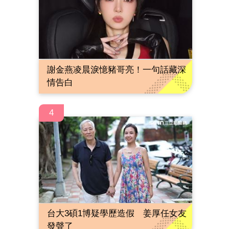
謝金燕凌晨淚憶豬哥亮！一句話藏深
情告白
4
台大3碩1博疑學歷造假 姜厚任女友
發聲了