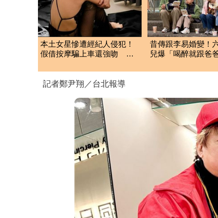
本土女星慘遭經紀人侵犯！
昔傳跟李易婚變！
假借按摩騙上車還強吻 他
兒爆「喝醉就跟爸
竟反嗆：又沒伸舌頭
架」 她尷尬全認
記者鄭尹翔／台北報導