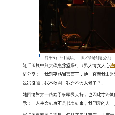
龍千玉在台中開唱。（圖／瑞揚創意提供）
龍千玉於中興大學惠蓀堂舉行《男人情女人心
演
情分享：「我還要感謝曹西平，他一直問我出道
說我沒膽，我不敢開，我會不會太老了？」
她回憶對方一路給予鼓勵與支持，也因此才終於
示：「人生命結束不是代表結束，我們愛的人，
演唱會嘉賓眾星雲集，包括弟弟江志豐、江志美