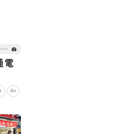
通電
A
A+