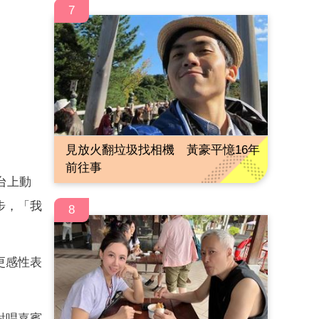
7
見放火翻垃圾找相機 黃豪平憶16年
前往事
台上動
步，「我
8
更感性表
對唱嘉賓