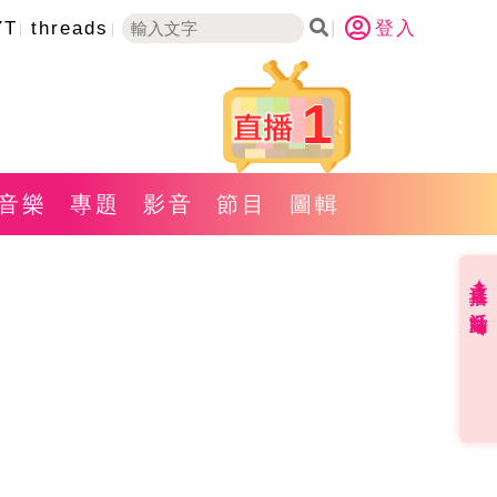
YT
threads
登入
1
音樂
專題
影音
節目
圖輯
直播✦活動