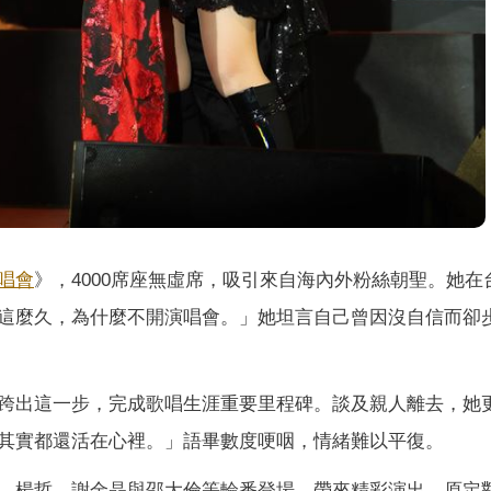
唱會
》，4000席座無虛席，吸引來自海內外粉絲朝聖。她在
這麼久，為什麼不開演唱會。」她坦言自己曾因沒自信而卻
跨出這一步，完成歌唱生涯重要里程碑。談及親人離去，她
其實都還活在心裡。」語畢數度哽咽，情緒難以平復。
、楊哲、謝金晶與邵大倫等輪番登場，帶來精彩演出。原定