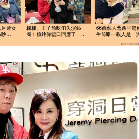
六月遭女
粿粿、王子偷吃消失演藝
66歲藝人曹西平驚
爸吵
圈！賴銘偉鬆口回應了 兩
生前唯一親人是「
了
人最新近況曝光
歌后」 2人關係曝
Recommend