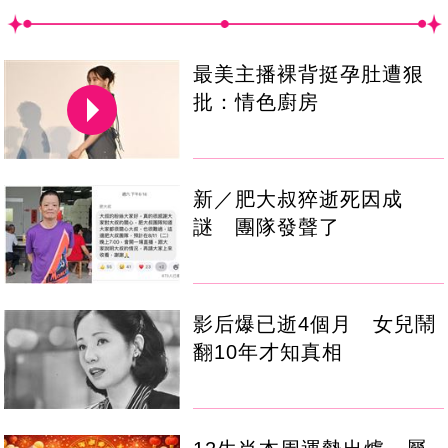
最美主播裸背挺孕肚遭狠
批：情色廚房
新／肥大叔猝逝死因成
謎 團隊發聲了
影后爆已逝4個月 女兒鬧
翻10年才知真相