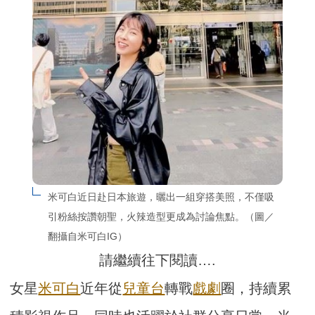
米可白近日赴日本旅遊，曬出一組穿搭美照，不僅吸
引粉絲按讚朝聖，火辣造型更成為討論焦點。（圖／
翻攝自米可白IG）
請繼續往下閱讀….
女星
米可白
近年從
兒童台
轉戰
戲劇
圈，持續累