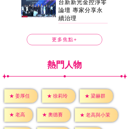
台新新光金控淨零
論壇 專家分享永
續治理
更多焦點+
熱門人物
★
姜厚任
★
徐莉玲
★
梁赫群
★
老高
★
奧德賽
★
老高與小茉