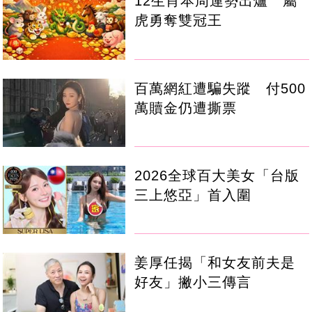
12生肖本周運勢出爐 屬
虎勇奪雙冠王
百萬網紅遭騙失蹤 付500
萬贖金仍遭撕票
2026全球百大美女「台版
三上悠亞」首入圍
姜厚任揭「和女友前夫是
好友」撇小三傳言