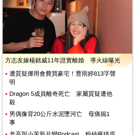
方志友嫁楊銘威11年證實離婚 導火線曝光
遭質疑挪用會費買豪宅！曹雨婷813字聲
明
Dragon 5成員離奇死亡 家屬質疑遭他
殺
男偶像背20公斤水泥墜河亡 母痛揭1
事
老高與小茉新片變Podcast 粉絲瘋猜原