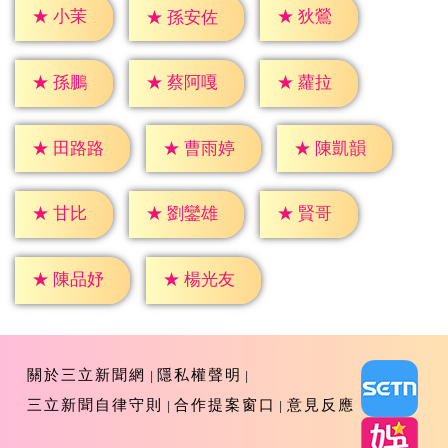
★
小茉
★
狄鶯
★
孫安佐
★
孫鵬
★
蘿拉
★
蔡阿嘎
★
田路路
★
曹雨婷
★
陳凱韻
★
甘比
★
賢哥
★
劉鑾雄
★
陳品妤
★
楊光友
關於三立新聞網
隱私權聲明
三立新聞自律守則
合作提案窗口
意見反應