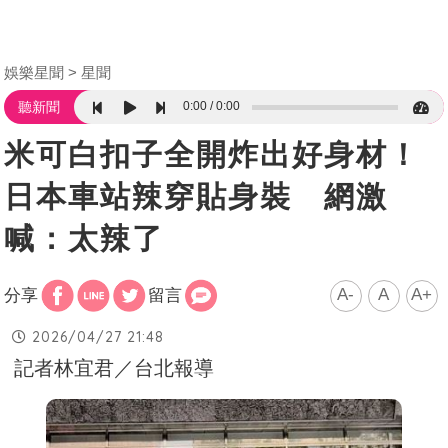
娛樂星聞
星聞
0:00
0:00
聽新聞
米可白扣子全開炸出好身材！
日本車站辣穿貼身裝 網激
喊：太辣了
A-
A
A+
分享
留言
2026/04/27 21:48
記者林宜君／台北報導