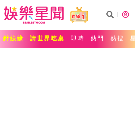
1
針線緣
請世界吃桌
即時
熱門
熱搜