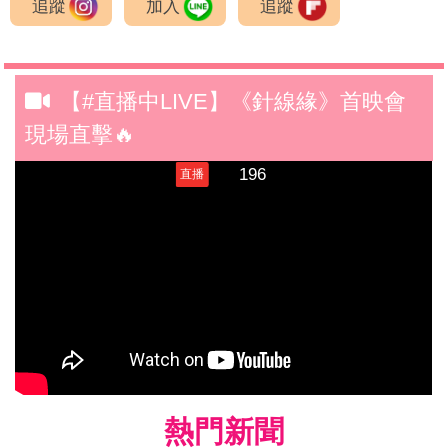
追蹤
加入
追蹤
【#直播中LIVE】《針線緣》首映會
現場直擊🔥
熱門新聞