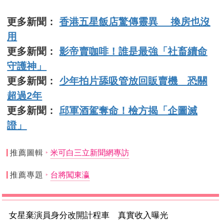
更多新聞：
香港五星飯店驚傳靈異 換房也沒
用
更多新聞：
影帝賣咖啡！誰是最強「社畜續命
守護神」
更多新聞：
少年拍片舔吸管放回販賣機 恐關
超過2年
更多新聞：
邱軍酒駕奪命！檢方揭「企圖滅
證」
推薦圖輯
米可白三立新聞網專訪
推薦專題
台將闖東瀛
女星棄演員身分改開計程車 真實收入曝光