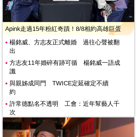
Apink走過15年粉紅奇蹟！8/8相約高雄巨蛋
楊銘威、方志友正式離婚 過往心聲被翻
出
方志友11年婚碎有跡可循 楊銘威一語成
讖
與親姊成同門 TWICE定延確定不續
約
許常德點名不透明 工會：近年幫藝人千
次