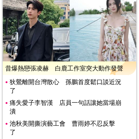
昔爆熱戀張凌赫 白鹿工作室突大動作發聲
狄鶯離開台灣散心 孫鵬首度鬆口談近況
了
痛失愛子李智漢 店員一句話讓她當場崩
潰
池秋美開撕演藝工會 曹雨婷不忍反擊
了