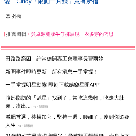
愛 Cindy「限動一片綠」意有所指
外稿
推薦圖輯
吳卓源寬版牛仔褲展現一衣多穿的巧思
田路路窮困 許常德開轟工會理事長曹雨婷
新聞事件即時更新 所有消息一手掌握！
一手掌握明星動態 即刻下載娛樂星聞APP
腹部脂肪的「剋星」找到了，常吃這幾物，吃走大肚
囊，瘦出...
PR・新素簡
減肥首選，檸檬加它，堅持一週，腰細了，瘦到你懷疑
人生
PR・新素簡