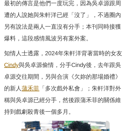
最初的傳言是他們一度玩完，因為吳卓源跟周
遭的人說她與朱軒洋已經「沒了」，不過圈內
另有說法是兩人一直沒有分手；本刊同時接獲
爆料，這段感情風波另有案外案。
知情人士透露，2024年朱軒洋背著當時的女友
Cindy
與吳卓源偷情，分手Cindy後，去年跟吳
卓源交往期間，另與合演《欠妳的那場婚禮》
的新人
蒲禾菲
「多次戲外私會」；朱軒洋對外
稱與吳卓源已經分手，然後跟蒲禾菲的關係維
持到戲劇殺青後一個多月。