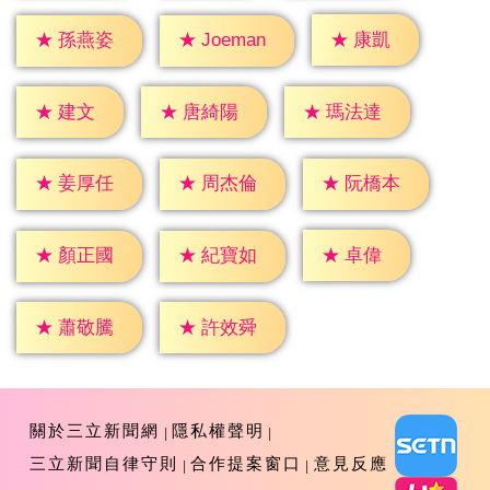
★
康凱
★
孫燕姿
★
Joeman
★
建文
★
唐綺陽
★
瑪法達
★
姜厚任
★
周杰倫
★
阮橋本
★
卓偉
★
顏正國
★
紀寶如
★
蕭敬騰
★
許效舜
關於三立新聞網
隱私權聲明
三立新聞自律守則
合作提案窗口
意見反應