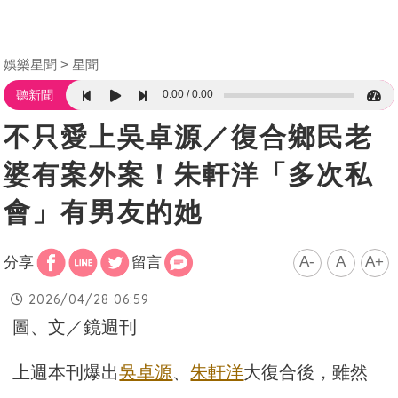
娛樂星聞
星聞
0:00
0:00
聽新聞
不只愛上吳卓源／復合鄉民老
婆有案外案！朱軒洋「多次私
會」有男友的她
A-
A
A+
分享
留言
2026/04/28 06:59
圖、文／鏡週刊
上週本刊爆出
吳卓源
、
朱軒洋
大復合後，雖然