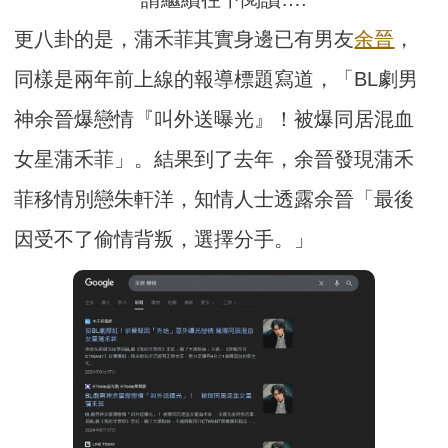
更八卦的是，蒲禾菲其實身邊已有男友
余晉
，
同樣是兩年前上線的報導標題寫道，「BL劇男
神余晉爆戀情『叫外送曝光』！被爆同居混血
女星蒲禾菲」。結果到了去年，余晉發現蒲禾
菲移情別戀朱軒洋，知情人士透露余晉「最後
因受不了偷情背叛，選擇分手。」