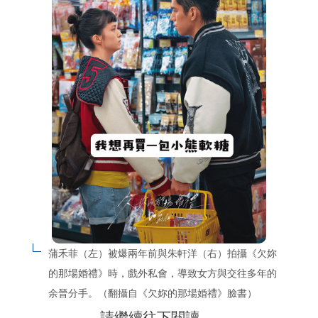
蒲禾菲（左）被爆兩年前與朱軒洋（右）拍攝《欠妳
的那場婚禮》時，戲外私會，導致女方與交往多年的
余晉分手。（翻攝自《欠妳的那場婚禮》臉書）
請繼續往下閱讀….