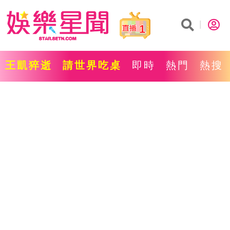
1
王凱猝逝
請世界吃桌
即時
熱門
熱搜