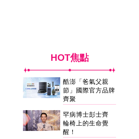
HOT焦點
酷澎「爸氣父親
節」國際官方品牌
齊聚
罕病博士彭士齊
輪椅上的生命覺
醒！