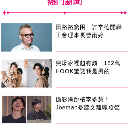
熱門新聞
田路路窮困 許常德開轟
工會理事長曹雨婷
突爆家裡超有錢 182萬
HOOK驚認我是男的
攝影爆跳槽李多慧！
Joeman憂建文離職發聲