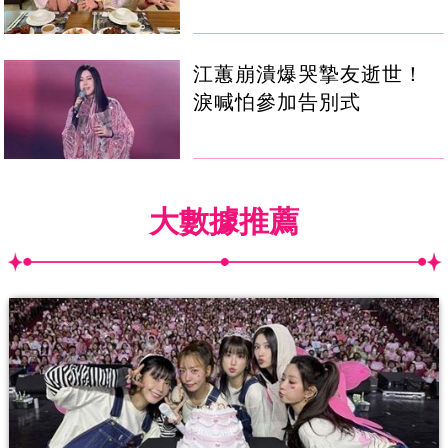
江蕙崩潰爆哭摯友逝世！
淚喊怕參加告別式
大數據推薦