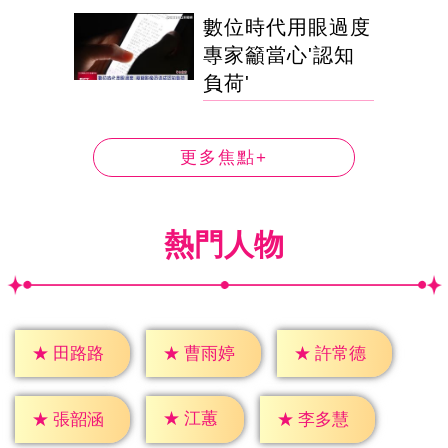
數位時代用眼過度
專家籲當心'認知
負荷'
更多焦點+
熱門人物
★
田路路
★
曹雨婷
★
許常德
★
江蕙
★
張韶涵
★
李多慧