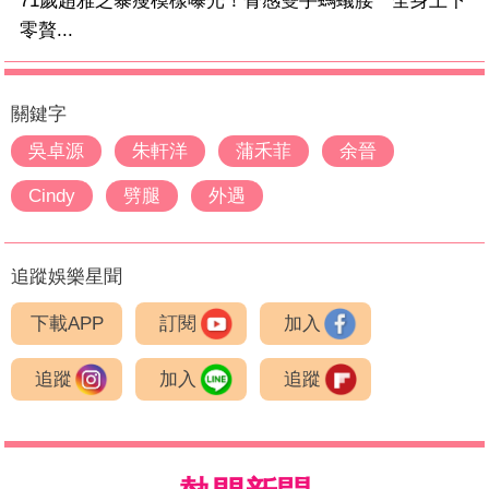
71歲趙雅芝暴瘦模樣曝光！骨感雙手螞蟻腰 全身上下
零贅...
關鍵字
吳卓源
朱軒洋
蒲禾菲
余晉
Cindy
劈腿
外遇
追蹤娛樂星聞
下載APP
訂閱
加入
追蹤
加入
追蹤