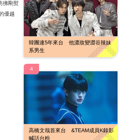
彷彿剛熨
的優越
韓團連5年來台 他濃妝變澀谷辣妹
系男生
4
高橋文哉首來台 &TEAM成員K錄影
喊話台粉