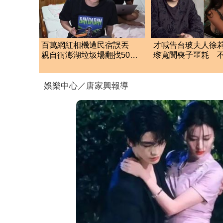
百萬網紅相機遭民宿誤丟
才喊告台玻夫人徐
親自衝澎湖垃圾場翻找50噸
瓈寬聞喪子噩耗 
垃圾
「低調送暖遺孀」
娛樂中心／唐家興報導