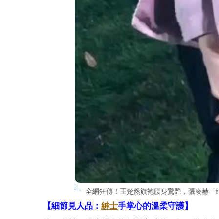
全網狂傳！王楚然旗袍腰身驚艷，張凌赫「
【細節見人品：
紳士
手掌心的溫柔守護】