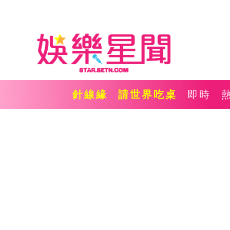
針線緣
請世界吃桌
即時