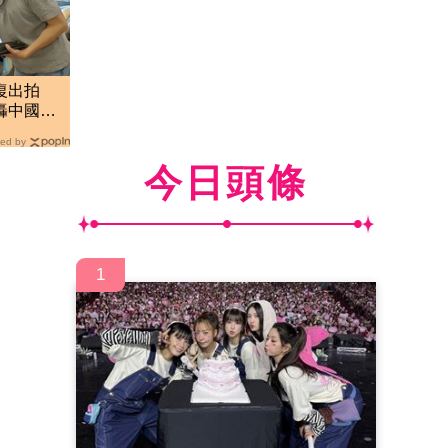
復出拍
轟中國劇
員
ed by
今日頭條
1