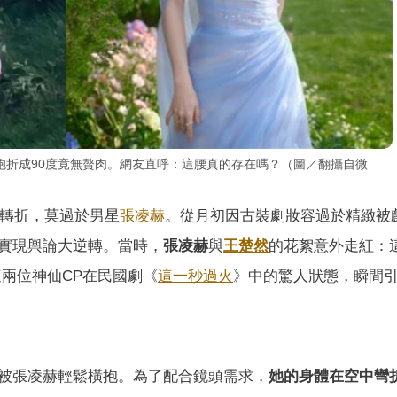
袍折成90度竟無贅肉。網友直呼：這腰真的存在嗎？（圖／翻攝自微
的轉折，莫過於男星
張凌赫
。從月初因古裝劇妝容過於精緻被
實現輿論大逆轉。當時，
張凌赫
與
王楚然
的花絮意外走紅：
兩位神仙CP在民國劇《
這一秒過火
》中的驚人狀態，瞬間
被張凌赫輕鬆橫抱。為了配合鏡頭需求，
她的身體在空中彎