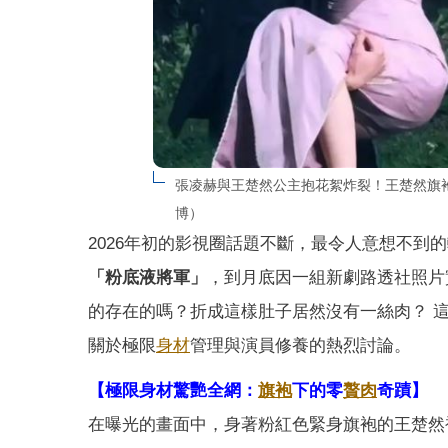
張凌赫與王楚然公主抱花絮炸裂！王楚然旗
博）
2026年初的影視圈話題不斷，最令人意想不到
「粉底液將軍」
，到月底因一組新劇路透社照片
的存在的嗎？折成這樣肚子居然沒有一絲肉？ 這
關於極限
身材
管理與演員修養的熱烈討論。
【極限身材驚艷全網：
旗袍
下的零
贅肉
奇蹟】
在曝光的畫面中，身著粉紅色緊身旗袍的王楚然