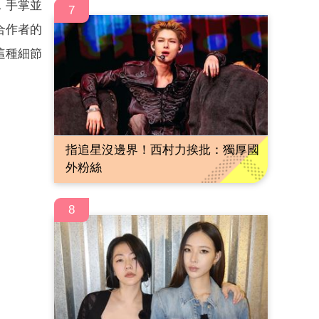
，手掌並
7
合作者的
這種細節
指追星沒邊界！西村力挨批：獨厚國
外粉絲
8