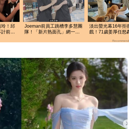
莉玲！邱
Joeman前員工跳槽李多慧團
淡出螢光幕16年拒
不計前嫌
隊！「新片熟面孔」網一眼
戲！71歲姜厚任怒
秒認出：被挖走了
組：我被當八流演
Recommend