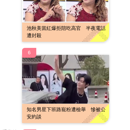
池秋美當紅爆拒陪吃高官 半夜電話
遭封殺
6
知名男星下班路寵粉遭檢舉 慘被公
安約談