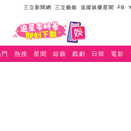
三立新聞網
三立藝能
追蹤娛樂星聞
FB
熱門
熱搜
星聞
綜藝
戲劇
日韓
電影