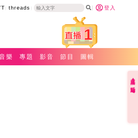
YT
threads
登入
1
音樂
專題
影音
節目
圖輯
直播✦活動