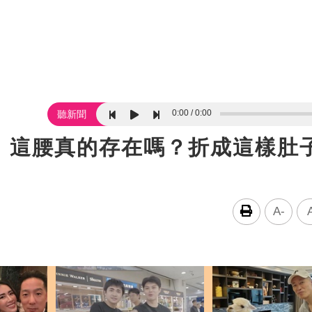
0:00
0:00
聽新聞
：這腰真的存在嗎？折成這樣肚
A-