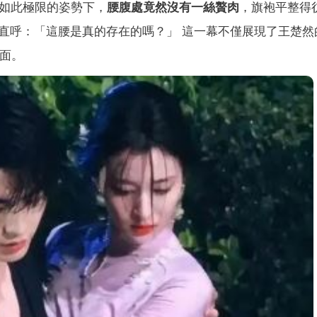
如此極限的姿勢下，
腰腹處竟然沒有一絲贅肉
，旗袍平整得
直呼：「這腰是真的存在的嗎？」 這一幕不僅展現了王楚然
場面。