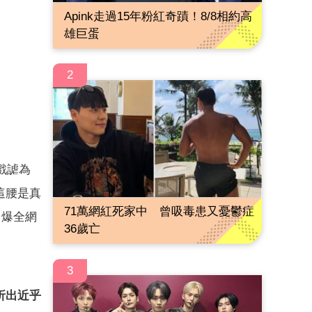
Apink走過15年粉紅奇蹟！8/8相約高
雄巨蛋
2
戲謔為
這腰是真
71萬網紅死家中 曾吸毒患又憂鬱症
引爆全網
36歲亡
3
折出近乎