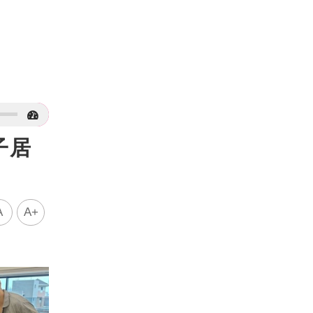
子居
A
A+