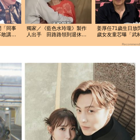
聞「同事
獨家／《藍色水玲瓏》製作
姜厚任71歲生日放
不敢講
人出手 田路路領到退休
歲女友童芯曝「武
金！隱忍6年吐內幕
驚人名單笑翻全網
Recommend