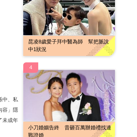
昆凌8歲愛子拜中醫為師 幫把脈說
中1狀況
4
係中、私
內容」隱
了未成年
小刀婚姻告終 昔砸百萬辦婚禮找連
戰證婚