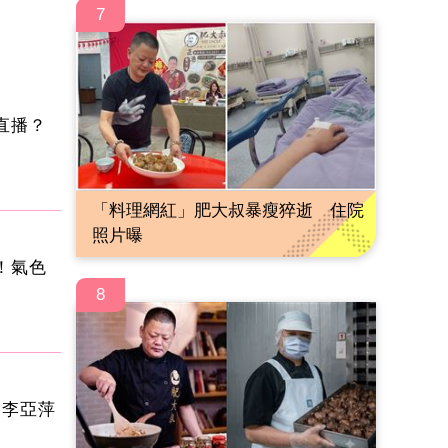
7
直播？
「料理網紅」肥大叔暴瘦猝逝 住院
照片曝
！氣色
8
 李亞萍