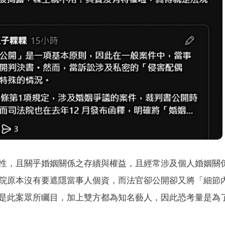
）
性，且關乎婚姻關係之存續與權益，且經常涉及個人婚姻關
院原本沒有要遮隱當事人個資，而法官卻公開卻又將「細節
是此案眾所矚目，加上雙方都為知名藝人，因此恐考量是為