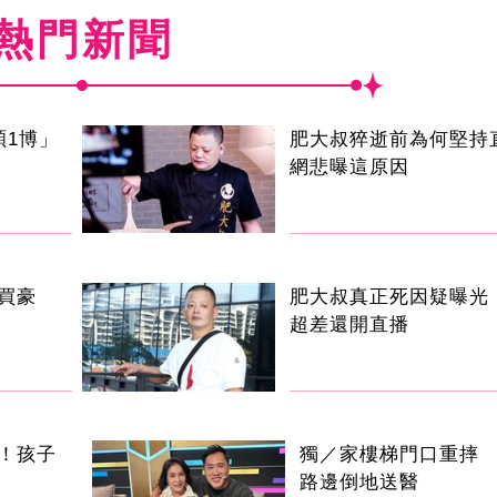
熱門新聞
碩1博」
肥大叔猝逝前為何堅持
網悲曝這原因
買豪
肥大叔真正死因疑曝光
超差還開直播
！孩子
獨／家樓梯門口重摔
路邊倒地送醫