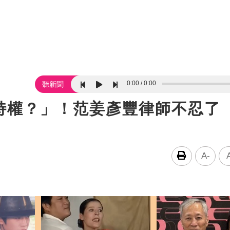
0:00
0:00
聽新聞
特權？」！范姜彥豐律師不忍了 
A-