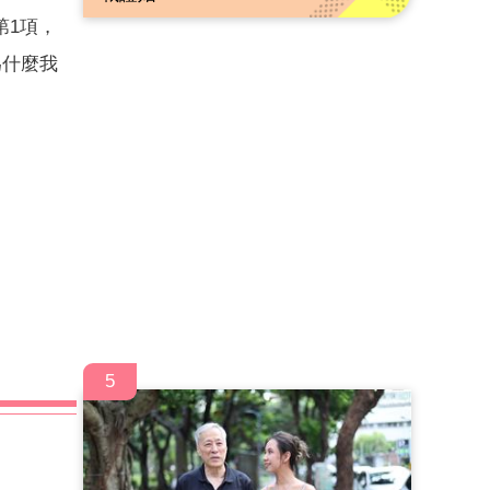
第1項，
為什麼我
5