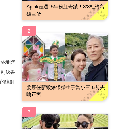
Apink走過15年粉紅奇蹟！8/8相約高
雄巨蛋
2
士林地院
日判決書
豐的律師
姜厚任新歡爆帶婚生子當小三！前夫
嗆正宮
3