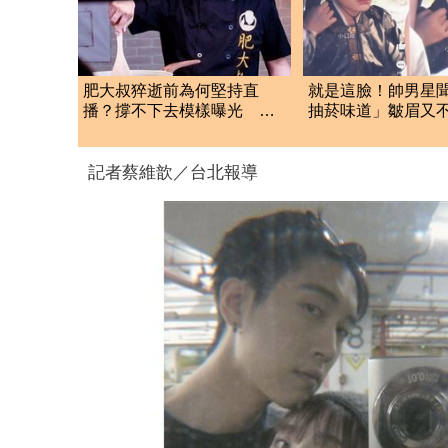
肥大叔猝逝前為何堅持直
就是這臉！帥男星
播？撐不下去模樣曝光 網
抽菸味道」皺眉又
悲曝這原因才變粉絲
嫌棄神情成迷因
記者蔡維歆／台北報導