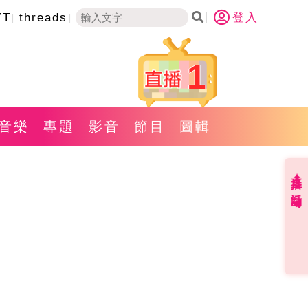
YT
threads
登入
1
音樂
專題
影音
節目
圖輯
直播✦活動