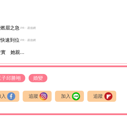
決燃眉之急
PR・易借網
金快速到位
PR・易借網
 她親...
王子邱勝翊
婚變
加入
追蹤
加入
追蹤