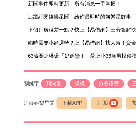
新聞事件即時更新 所有消息一手掌握！
追蹤訂閱娛樂星聞 給你最即時的娛樂星鮮事
下個月房租差一點？快上【易借網】三分鐘解
臨時需要小額週轉？上【易借網】找人幫！資
63歲關之琳爆「奶孫戀！」愛上小36歲男模傳證實
關鍵字
判決書
粿粿
范姜彥豐
追蹤娛樂星聞
下載APP
訂閱