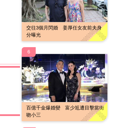
交往3個月閃婚 姜厚任女友前夫身
分曝光
6
百億千金爆婚變 富少尪遭目擊當街
吻小三