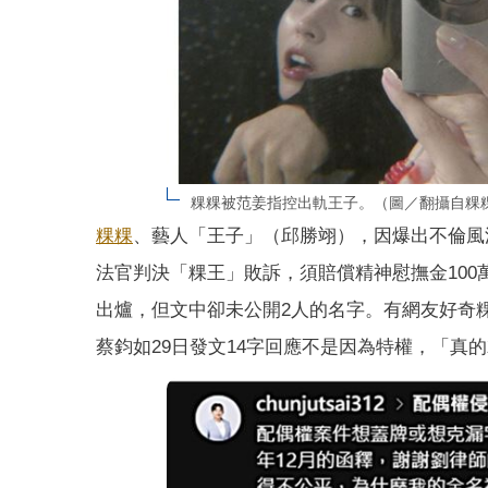
粿粿被范姜指控出軌王子。（圖／翻攝自粿粿
粿粿
、藝人「王子」（邱勝翊），因爆出不倫風
法官判決「粿王」敗訴，須賠償精神慰撫金100
出爐，但文中卻未公開2人的名字。有網友好奇
蔡鈞如29日發文14字回應不是因為特權，「真