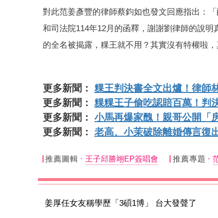
對此范姜彥豐的律師蔡鈞如也發文回應指出：「
和司法院114年12月的函釋，謝謝劉律師的說
的全名被揭露，粿王就不用？其實沒有特權啦，
更多新聞：
粿王判決書全文出爐！律師
更多新聞：
粿粿王子偷吃認賠百萬！判
更多新聞：
小馬再爆家醜！親哥公開「
更多新聞：
老高、小茉破除離婚傳言復出
推薦圖輯
王子邱勝翊EP簽唱會
推薦專題
姜厚任女友稱學歷「3碩1博」 台大發聲了