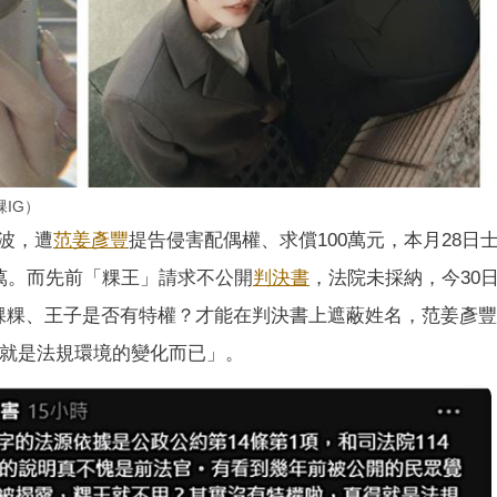
IG）
波，遭
范姜彥豐
提告侵害配偶權、求償100萬元，本月28日
萬。而先前「粿王」請求不公開
判決書
，法院未採納，今30
粿粿、王子是否有特權？才能在判決書上遮蔽姓名，范姜彥
的就是法規環境的變化而已」。