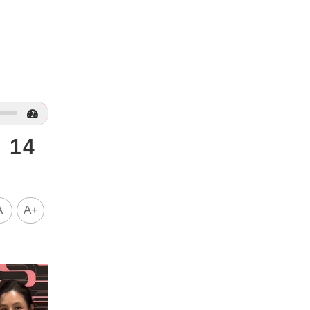
14
A
A+