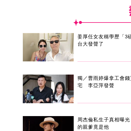
姜厚任女友稱學歷「3
台大發聲了
獨／曹雨婷爆拿工會錢
宅 李亞萍發聲
周杰倫私生子真相曝光
的親爹竟是他