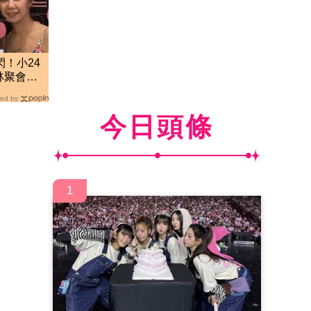
閃！小24
林聚會」
ed by
今日頭條
1