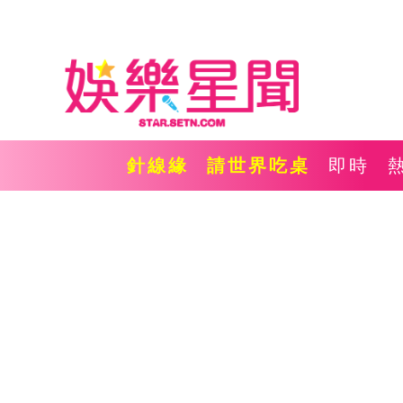
針線緣
請世界吃桌
即時