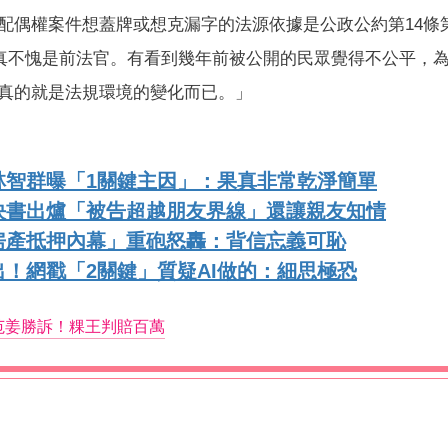
配偶權案件想蓋牌或想克漏字的法源依據是公政公約第14條
明真不愧是前法官。有看到幾年前被公開的民眾覺得不公平，
真的就是法規環境的變化而已。」
林智群曝「1關鍵主因」：果真非常乾淨簡單
決書出爐「被告超越朋友界線」還讓親友知情
房產抵押內幕」重砲怒轟：背信忘義可恥
！網戳「2關鍵」質疑AI做的：細思極恐
范姜勝訴！粿王判賠百萬