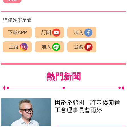
追蹤娛樂星聞
下載APP
訂閱
加入
追蹤
加入
追蹤
熱門新聞
田路路窮困 許常德開轟
工會理事長曹雨婷