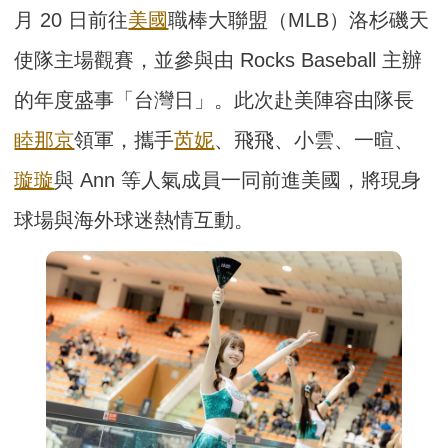
月 20 日前往
美國
職棒大聯盟（MLB）洛杉磯天
使隊主場觀賽，並參與由 Rocks Baseball 主辦
的年度盛事「台灣日」。此次赴美陣容由隊長
睦那京
領軍，攜手
芮妮
、飛飛、小雲、一暄、
璇璇
與 Ann 等人氣成員一同前進美國，將現身
球場與海外球迷熱情互動。