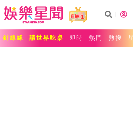
1
針線緣
請世界吃桌
即時
熱門
熱搜