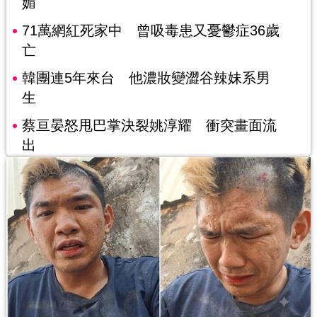
媚
71萬網紅死家中 曾吸毒患又憂鬱症36歲
亡
韓團連5年來台 他濃妝變澀谷辣妹系男
生
蔡亘晏怒甩巴掌決裂姚淳耀 衝突畫面流
出