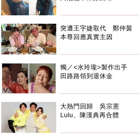
突遭王宇婕取代 鄭仲茵
本尊回應真實主因
獨／<水玲瓏>製作出手
田路路領到退休金
大熱門回歸 吳宗憲
Lulu、陳漢典再合體