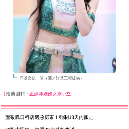
洋基女孩一暄（圖／洋基工程提供）
推薦圖輯
正妹洋娃娃女孩小立
蕭敬騰日料店遇惡房東！強制18天內搬走