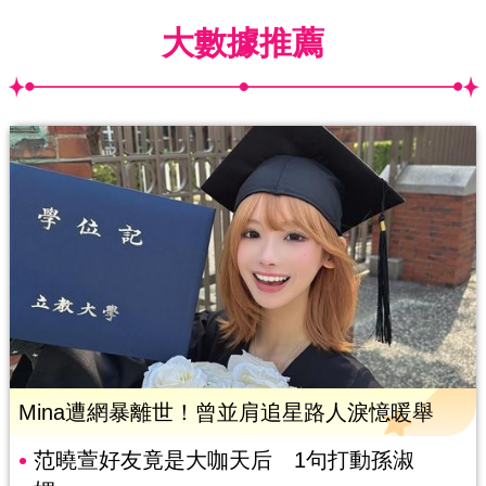
大數據推薦
Mina遭網暴離世！曾並肩追星路人淚憶暖舉
范曉萱好友竟是大咖天后 1句打動孫淑