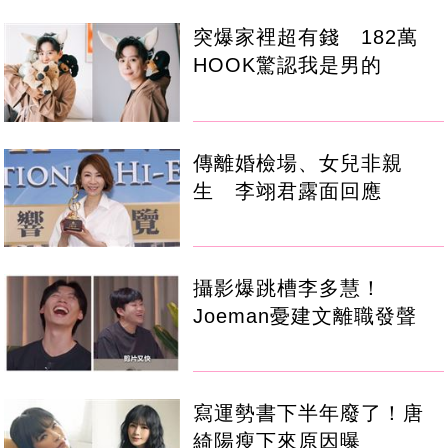
突爆家裡超有錢 182萬
HOOK驚認我是男的
傳離婚檢場、女兒非親
生 李翊君露面回應
攝影爆跳槽李多慧！
Joeman憂建文離職發聲
寫運勢書下半年廢了！唐
綺陽瘦下來原因曝