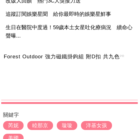
改版大回饋 熱門3C大獎接力送
追蹤訂閱娛樂星聞 給你最即時的娛樂星鮮事
生日在醫院中度過！59歲本土女星吐化療病況 續命心
聲曝...
Forest Outdoor 強力磁鐵掛鉤組 附D扣 共九色
PR
關鍵字
芮妮
睦那京
璇璇
洋基女孩
美國