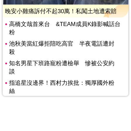
晚安小雞痛訴付不起30萬！私闖土地遭索賠
高橋文哉首來台 &TEAM成員K錄影喊話台
粉
池秋美當紅爆拒陪吃高官 半夜電話遭封
殺
知名男星下班路寵粉遭檢舉 慘被公安約
談
指追星沒邊界！西村力挨批：獨厚國外粉
絲