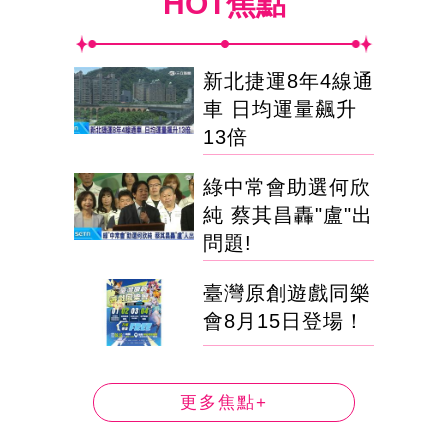
HOT焦點
新北捷運8年4線通
車 日均運量飆升
13倍
綠中常會助選何欣
純 蔡其昌轟"盧"出
問題!
臺灣原創遊戲同樂
會8月15日登場！
更多焦點+