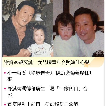
謝賢90歲冥誕 女兒曬童年合照淚吐心聲
小一就看《珍珠傳奇》 陳沂突籲姜厚任1
事
舒淇替馮德倫慶生 曬「一家四口」合
照
逼庾恩利上節目 伊能靜親自承認