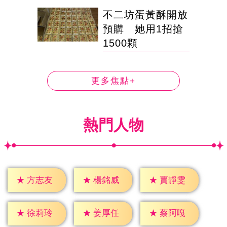
不二坊蛋黃酥開放
預購 她用1招搶
1500顆
更多焦點+
熱門人物
★
方志友
★
楊銘威
★
賈靜雯
★
徐莉玲
★
姜厚任
★
蔡阿嘎