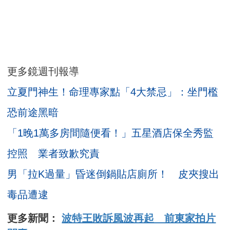
更多鏡週刊報導
立夏門神生！命理專家點「4大禁忌」：坐門檻
恐前途黑暗
「1晚1萬多房間隨便看！」五星酒店保全秀監
控照 業者致歉究責
男「拉K過量」昏迷倒鍋貼店廁所！ 皮夾搜出
毒品遭逮
更多新聞：
波特王敗訴風波再起 前東家拍片