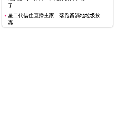
了
星二代借住直播主家 落跑留滿地垃圾挨
轟