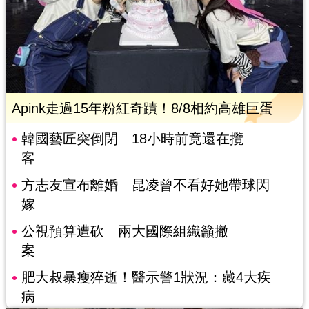
Apink走過15年粉紅奇蹟！8/8相約高雄巨蛋
韓國藝匠突倒閉 18小時前竟還在攬
客
方志友宣布離婚 昆凌曾不看好她帶球閃
嫁
公視預算遭砍 兩大國際組織籲撤
案
肥大叔暴瘦猝逝！醫示警1狀況：藏4大疾
病