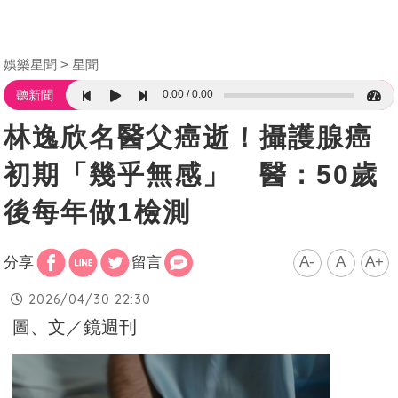
娛樂星聞
星聞
0:00
0:00
聽新聞
林逸欣名醫父癌逝！攝護腺癌
初期「幾乎無感」 醫：50歲
後每年做1檢測
A-
A
A+
分享
留言
2026/04/30 22:30
圖、文／鏡週刊