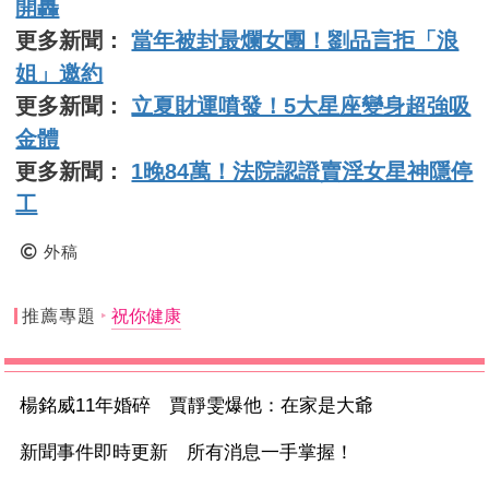
開轟
更多新聞：
當年被封最爛女團！劉品言拒「浪
姐」邀約
更多新聞：
立夏財運噴發！5大星座變身超強吸
金體
更多新聞：
1晚84萬！法院認證賣淫女星神隱停
工
外稿
推薦專題
祝你健康
楊銘威11年婚碎 賈靜雯爆他：在家是大爺
新聞事件即時更新 所有消息一手掌握！