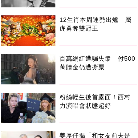
12生肖本周運勢出爐 屬
虎勇奪雙冠王
百萬網紅遭騙失蹤 付500
萬贖金仍遭撕票
粉絲輕生後首露面！西村
力演唱會狀態超好
姜厚任揭「和女友前夫是