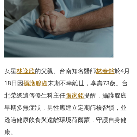
女星
林逸欣
的父親、台南知名醫師
林春銘
於4月
18日因
攝護腺癌
末期不幸離世，享壽73歲。台
北榮總遺傳優生科主任
張家銘
提醒，攝護腺癌
早期多無症狀，男性應建立定期篩檢習慣，並
透過健康飲食與遠離環境荷爾蒙，守護自身健
康。