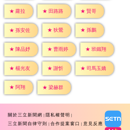
★
蘿拉
★
賢哥
★
田路路
★
狄鶯
★
孫鵬
★
孫安佐
★
陳品妤
★
曹雨婷
★
班鐵翔
★
謝忻
★
楊光友
★
司馬玉嬌
★
阿翔
★
梁赫群
關於三立新聞網
隱私權聲明
三立新聞自律守則
合作提案窗口
意見反應