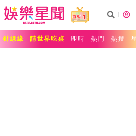
1
針線緣
請世界吃桌
即時
熱門
熱搜