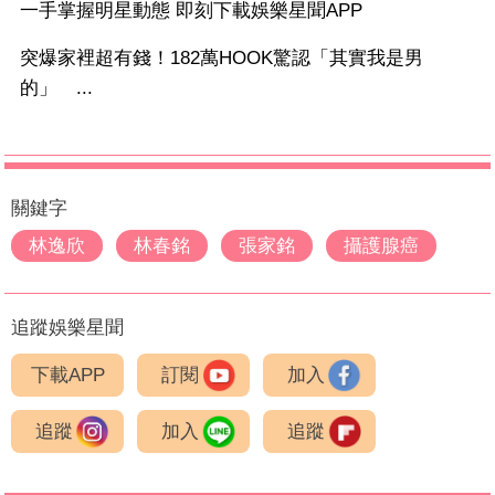
一手掌握明星動態 即刻下載娛樂星聞APP
突爆家裡超有錢！182萬HOOK驚認「其實我是男
的」 ...
關鍵字
林逸欣
林春銘
張家銘
攝護腺癌
追蹤娛樂星聞
下載APP
訂閱
加入
追蹤
加入
追蹤