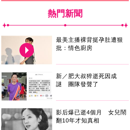
熱門新聞
最美主播裸背挺孕肚遭狠
批：情色廚房
新／肥大叔猝逝死因成
謎 團隊發聲了
影后爆已逝4個月 女兒鬧
翻10年才知真相