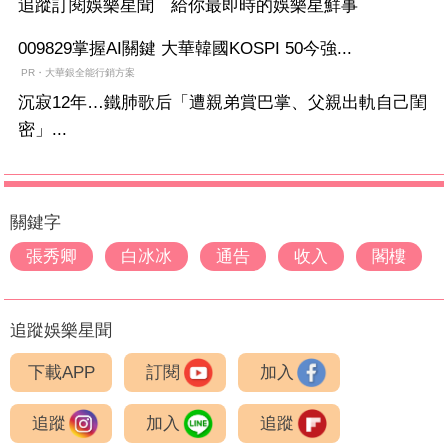
追蹤訂閱娛樂星聞 給你最即時的娛樂星鮮事
009829掌握AI關鍵 大華韓國KOSPI 50今強...
PR・大華銀全能行銷方案
沉寂12年…鐵肺歌后「遭親弟賞巴掌、父親出軌自己閨
密」...
關鍵字
張秀卿
白冰冰
通告
收入
閣樓
追蹤娛樂星聞
下載APP
訂閱
加入
追蹤
加入
追蹤