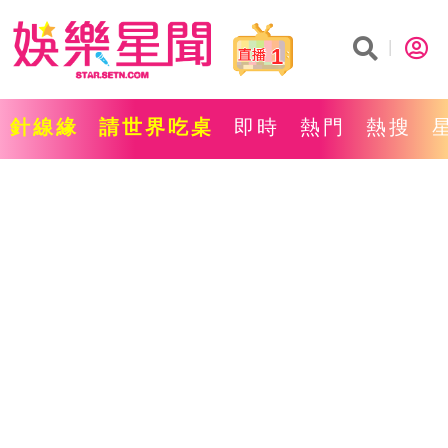
1
針線緣
請世界吃桌
即時
熱門
熱搜