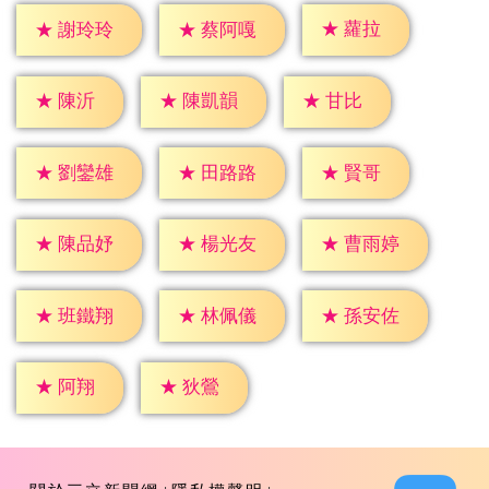
★
蘿拉
★
謝玲玲
★
蔡阿嘎
★
陳沂
★
甘比
★
陳凱韻
★
賢哥
★
劉鑾雄
★
田路路
★
陳品妤
★
楊光友
★
曹雨婷
★
班鐵翔
★
林佩儀
★
孫安佐
★
阿翔
★
狄鶯