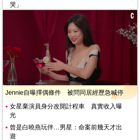
哭」
Jennie自曝擇偶條件 被問同居經歷急喊停
女星棄演員身分改開計程車 真實收入曝
光
曾是白曉燕玩伴…男星：命案前幾天才出
遊