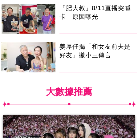
「肥大叔」8/11直播突喊
卡 原因曝光
姜厚任揭「和女友前夫是
好友」撇小三傳言
大數據推薦