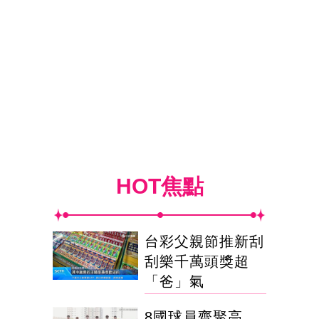
HOT焦點
台彩父親節推新刮
刮樂千萬頭獎超
「爸」氣
8國球員齊聚高