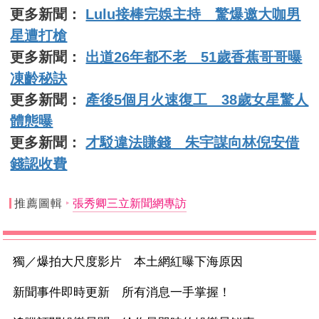
更多新聞：
Lulu接棒完娛主持 驚爆邀大咖男
星遭打槍
更多新聞：
出道26年都不老 51歲香蕉哥哥曝
凍齡秘訣
更多新聞：
產後5個月火速復工 38歲女星驚人
體態曝
更多新聞：
才駁違法賺錢 朱宇謀向林倪安借
錢認收費
推薦圖輯
張秀卿三立新聞網專訪
獨／爆拍大尺度影片 本土網紅曝下海原因
新聞事件即時更新 所有消息一手掌握！