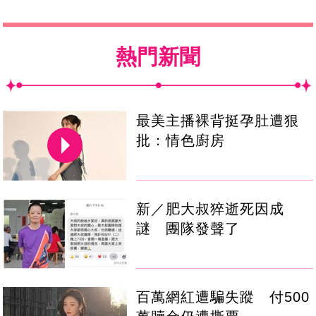
熱門新聞
最美主播裸背挺孕肚遭狠
批：情色廚房
新／肥大叔猝逝死因成
謎 團隊發聲了
百萬網紅遭騙失蹤 付500