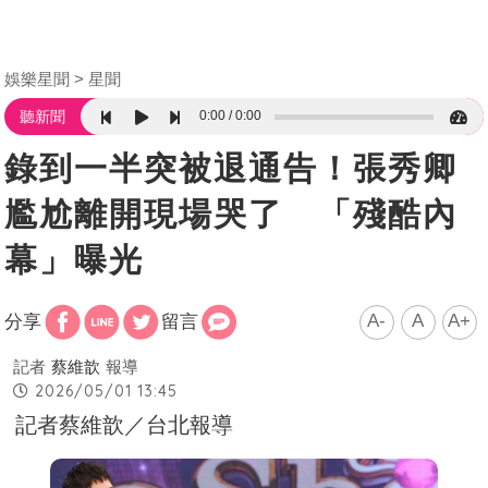
娛樂星聞
星聞
0:00
0:00
聽新聞
錄到一半突被退通告！張秀卿
尷尬離開現場哭了 「殘酷內
幕」曝光
A-
A
A+
分享
留言
記者
蔡維歆
報導
2026/05/01 13:45
記者蔡維歆／台北報導