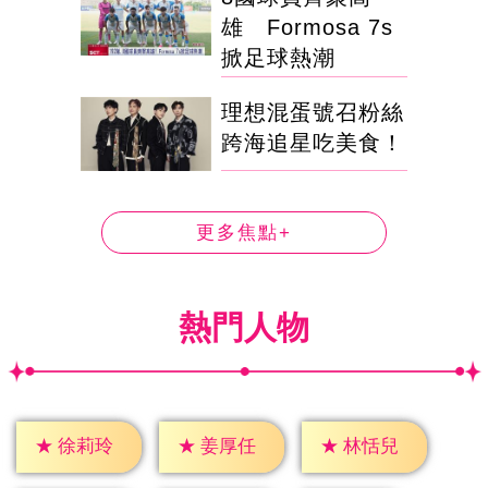
雄 Formosa 7s
掀足球熱潮
理想混蛋號召粉絲
跨海追星吃美食！
更多焦點+
熱門人物
★
徐莉玲
★
姜厚任
★
林恬兒