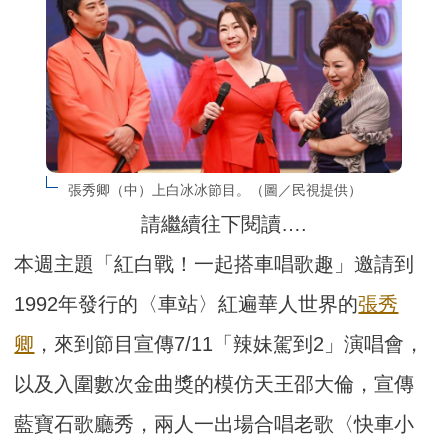
張秀卿（中）上白冰冰節目。（圖／民視提供）
請繼續往下閱讀….
本週主題「紅白戰！一起搭車唱歌趣」邀請到
1992年發行的〈車站〉紅遍華人世界的
張秀
卿
，來到節目宣傳7/11「辣妹駕到2」演唱會，
以及入圍數次金曲獎的模仿天王邵大倫，宣傳
藍寶石歌廳秀，兩人一出場合唱老歌〈快車小