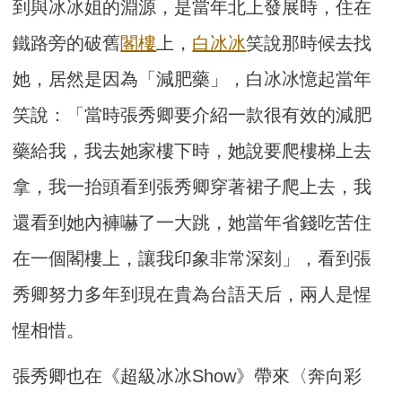
到與冰冰姐的淵源，是當年北上發展時，住在
鐵路旁的破舊
閣樓
上，
白冰冰
笑說那時候去找
她，居然是因為「減肥藥」，白冰冰憶起當年
笑說：「當時張秀卿要介紹一款很有效的減肥
藥給我，我去她家樓下時，她說要爬樓梯上去
拿，我一抬頭看到張秀卿穿著裙子爬上去，我
還看到她內褲嚇了一大跳，她當年省錢吃苦住
在一個閣樓上，讓我印象非常深刻」，看到張
秀卿努力多年到現在貴為台語天后，兩人是惺
惺相惜。
張秀卿也在《超級冰冰Show》帶來〈奔向彩