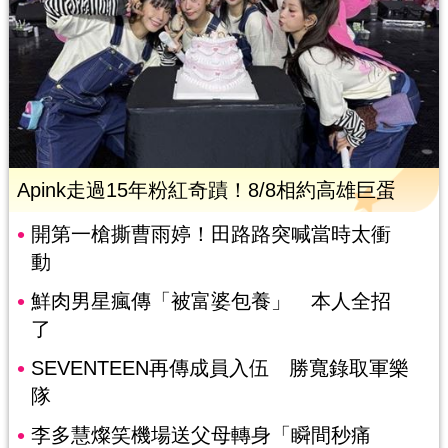
Apink走過15年粉紅奇蹟！8/8相約高雄巨蛋
開第一槍撕曹雨婷！田路路突喊當時太衝
動
鮮肉男星瘋傳「被富婆包養」 本人全招
了
SEVENTEEN再傳成員入伍 勝寬錄取軍樂
隊
李多慧燦笑機場送父母轉身「瞬間秒痛