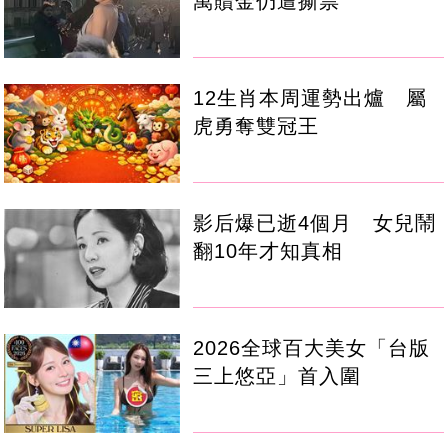
萬贖金仍遭撕票
12生肖本周運勢出爐 屬
虎勇奪雙冠王
影后爆已逝4個月 女兒鬧
翻10年才知真相
2026全球百大美女「台版
三上悠亞」首入圍