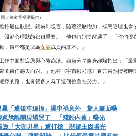
（圖／緯來電視網提供）
維持最佳狀態。
銀赫則坦言，隨著經歷增加，狀態管理也會
、
照顧心理狀態都很重要。」他也特別提醒選手：「
你們現
動，
這些都是成為
女團
成員的基本。」
工作中面對疲憊與心態崩潰。銀赫分享自身經驗指出：
「最
帶著責任感去面對。」他在《宇宙啦啦隊》
直言當熱情被時
選擇的路，
也有很多人為了這個位置在努力。」
男星「遭後車追撞」爆車禍意外 驚人畫面曝
卿尷尬離開現場哭了 「殘酷內幕」曝光
驚爆邀「大咖男星」遭打槍 關鍵主因曝光
蕉哥哥公開「凍齡秘訣」：比任何保養品都有效