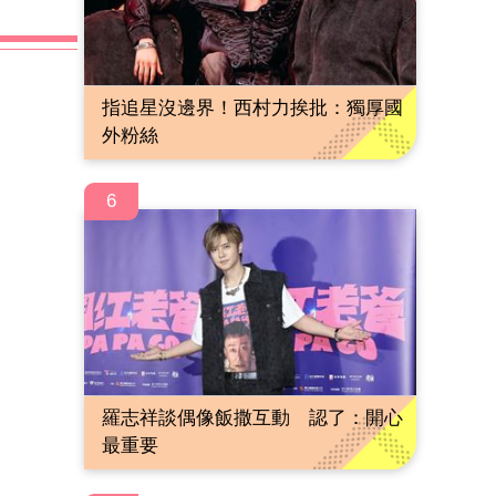
指追星沒邊界！西村力挨批：獨厚國
外粉絲
6
羅志祥談偶像飯撒互動 認了：開心
最重要