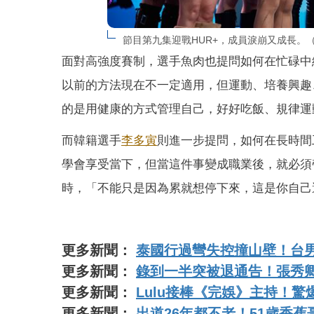
節目第九集迎戰HUR+，成員淚崩又成長。
面對高強度賽制，選手魚肉也提問如何在忙碌中
以前的方法現在不一定適用，但運動、培養興趣
的是用健康的方式管理自己，好好吃飯、規律運
而韓籍選手
李多寅
則進一步提問，
如何在長時間
學會享受當下，但當這件事變成職業後，
就必須
時，「
不能只是因為累就想停下來，這是你自己
更多新聞：
泰國行過彎失控撞山壁！台
更多新聞：
錄到一半突被退通告！張秀
更多新聞：
Lulu接棒《完娛》主持！
更多新聞：
出道26年都不老！51歲香