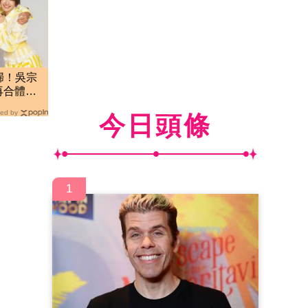
歸！吳宗
典再合體
ed by
今日頭條
1