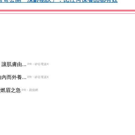
肌膚由...
PR・矽谷電波X
而外養...
PR・矽谷電波X
決燃眉之急
PR・易借網