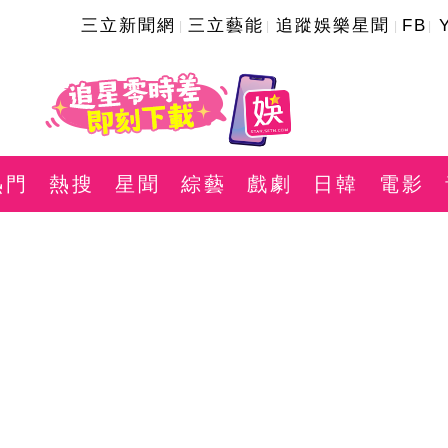
三立新聞網
三立藝能
追蹤娛樂星聞
FB
熱門
熱搜
星聞
綜藝
戲劇
日韓
電影