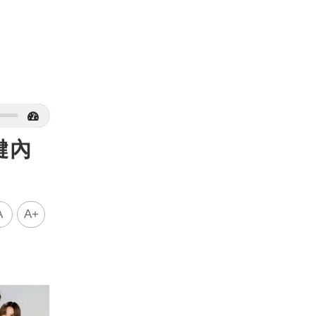
鍵內
A
A+