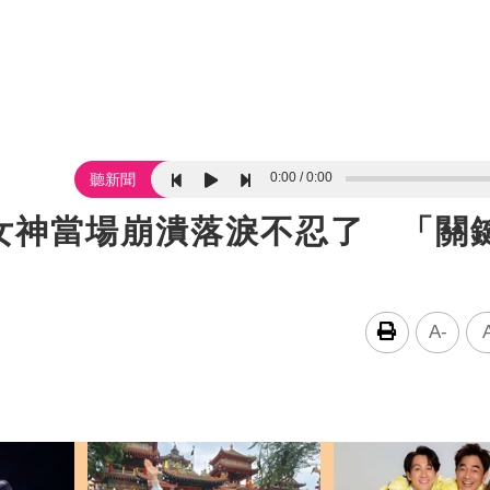
0:00
0:00
聽新聞
女神當場崩潰落淚不忍了 「關
A-