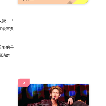
改變，「
在最重要
重要的是
間消磨
5