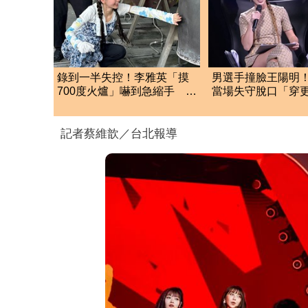
錄到一半失控！李雅英「摸
男選手撞臉王陽明
700度火爐」嚇到急縮手 驚
當場失守脫口「穿
嚇畫面全被拍
驚人互動全被拍
記者蔡維歆／台北報導