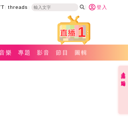
YT
threads
登入
1
音樂
專題
影音
節目
圖輯
直播✦活動