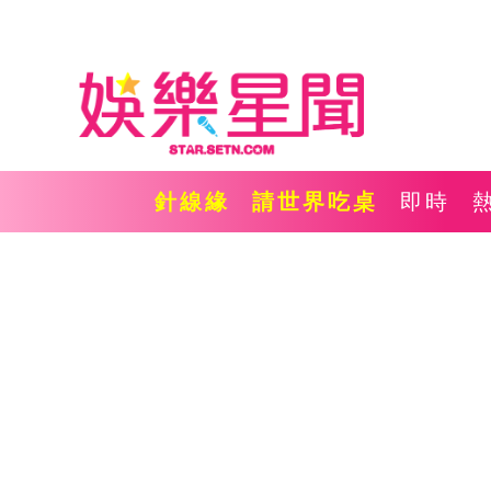
針線緣
請世界吃桌
即時