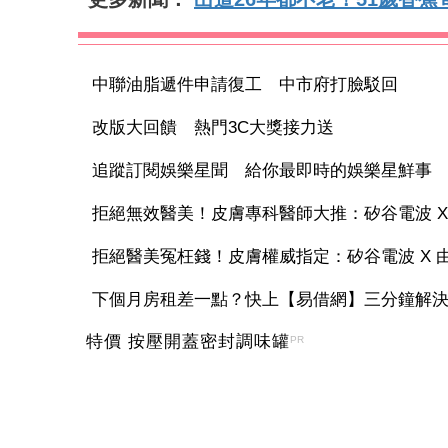
中聯油脂遞件申請復工 中市府打臉駁回
改版大回饋 熱門3C大獎接力送
追蹤訂閱娛樂星聞 給你最即時的娛樂星鮮事
拒絕無效醫美！皮膚專科醫師大推：矽谷電波 X 讓
拒絕醫美冤枉錢！皮膚權威指定：矽谷電波 X 由內
下個月房租差一點？快上【易借網】三分鐘解
特價 按壓開蓋密封調味罐
PR