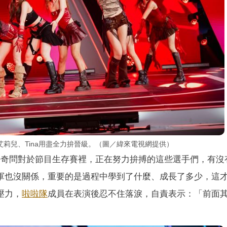
靚靚、艾莉兒、Tina用盡全力拚晉級。（圖／緯來電視網提供）
好奇問對於節目生存賽裡，正在努力拚搏的這些選手們，
有沒
軍也沒關係，重要的是過程中學到了什麼、
成長了多少，這
壓力，
啦啦隊
成員在表演後忍不住落淚，
自責表示：「前面