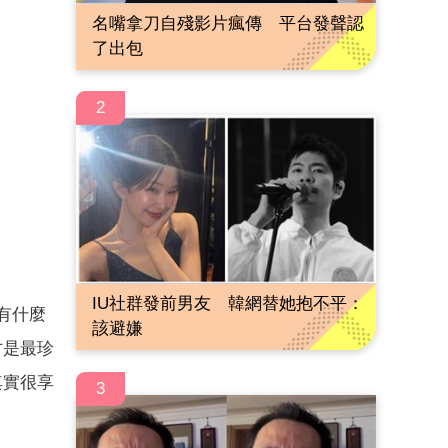
名嘴拿刀自殘影片瘋傳 平台發聲認
了出包
2
IU社群發前男友 韓網替她抱不平：
有什麼
該避嫌
才是最珍
其實很享
3