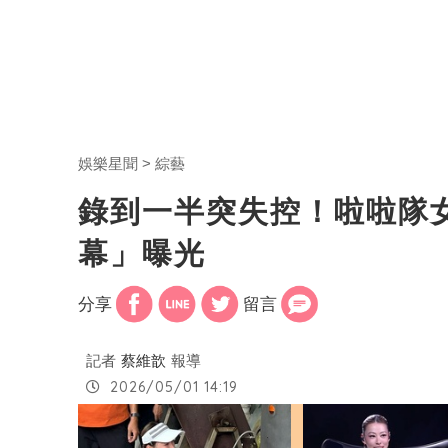
娛樂星聞
綜藝
錄到一半突失控！啦啦隊
幕」曝光
分享
留言
記者
蔡維歆
報導
2026/05/01 14:19