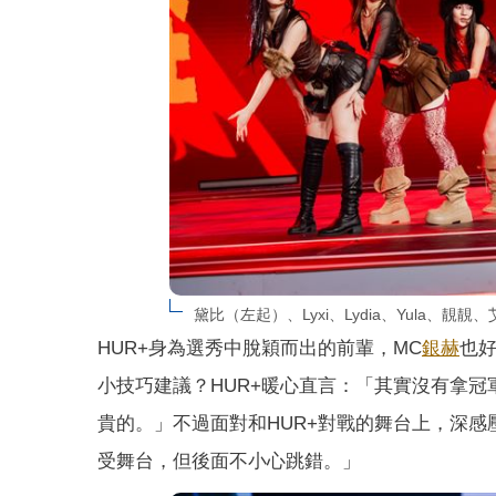
黛比（左起）、Lyxi、Lydia、Yula、
HUR+身為選秀中脫穎而出的前輩，MC
銀赫
也
小技巧建議？HUR+暖心直言：「
其實沒有拿冠
貴的。」不過面對和HUR+
對戰的舞台上，深感
受舞台，但後面不小心跳錯。」