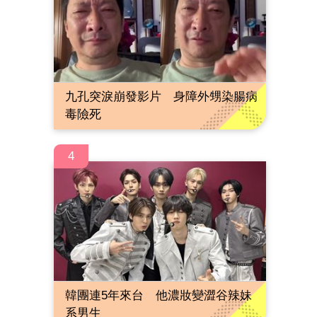
九孔突淚崩發影片 身障外甥染腸病
毒險死
4
韓團連5年來台 他濃妝變澀谷辣妹
系男生