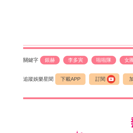
關鍵字
銀赫
李多寅
啦啦隊
女
追蹤娛樂星聞
下載APP
訂閱