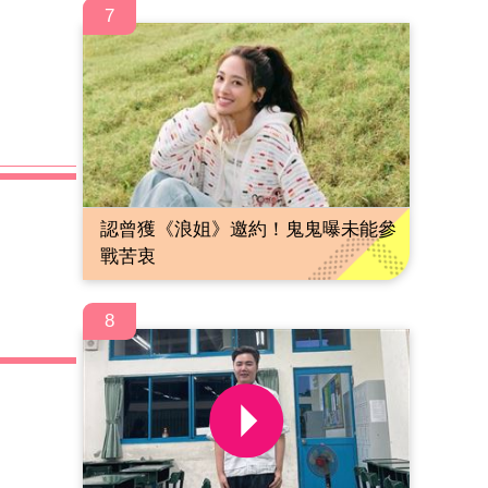
7
認曾獲《浪姐》邀約！鬼鬼曝未能參
戰苦衷
8