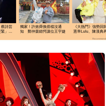
！蔡詩芸
獨家！許效舜換搭檔沒通
《大熱門》強勢回
更緊」
知 鄭仲茵錯愕讓位王宇婕
憲率Lulu、陳漢
週末綜藝大戰開打
Recommend