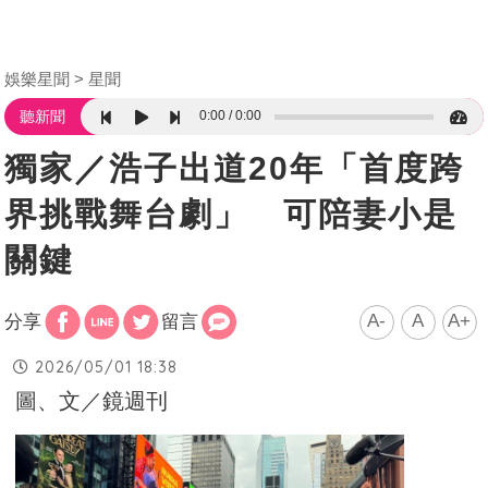
娛樂星聞
星聞
0:00
0:00
聽新聞
獨家／浩子出道20年「首度跨
界挑戰舞台劇」 可陪妻小是
關鍵
A-
A
A+
分享
留言
2026/05/01 18:38
圖、文／鏡週刊