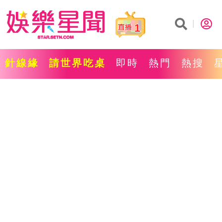
1
針線緣
請世界吃桌
即時
熱門
熱搜