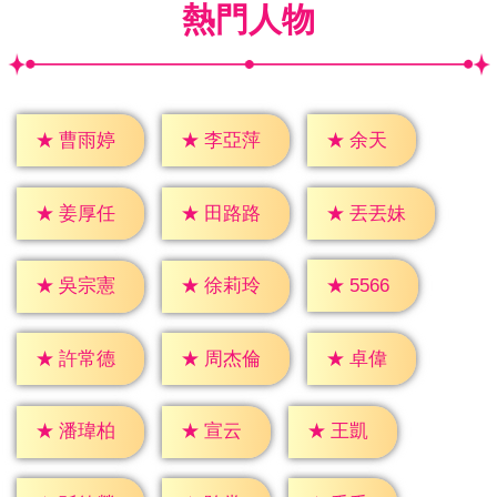
熱門人物
★
余天
★
曹雨婷
★
李亞萍
★
姜厚任
★
田路路
★
丟丟妹
★
5566
★
吳宗憲
★
徐莉玲
★
卓偉
★
許常德
★
周杰倫
★
宣云
★
王凱
★
潘瑋柏