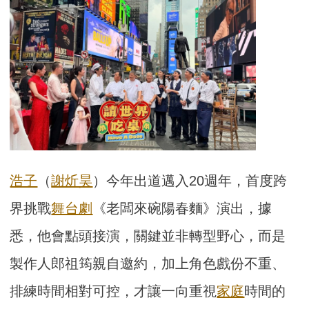
浩子
（
謝炘昊
）今年出道邁入20週年，首度跨
界挑戰
舞台劇
《老闆來碗陽春麵》演出，據
悉，他會點頭接演，關鍵並非轉型野心，而是
製作人郎祖筠親自邀約，加上角色戲份不重、
排練時間相對可控，才讓一向重視
家庭
時間的