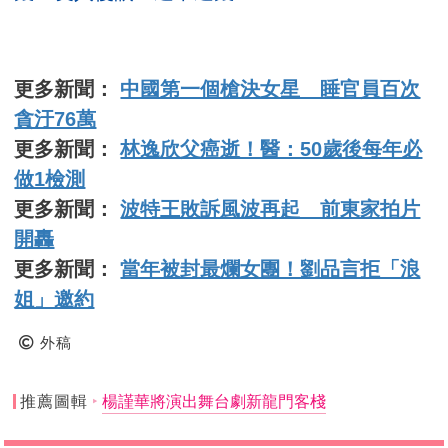
更多新聞：
中國第一個槍決女星 睡官員百次
貪汙76萬
更多新聞：
林逸欣父癌逝！醫：50歲後每年必
做1檢測
更多新聞：
波特王敗訴風波再起 前東家拍片
開轟
更多新聞：
當年被封最爛女團！劉品言拒「浪
姐」邀約
外稿
推薦圖輯
楊謹華將演出舞台劇新龍門客棧