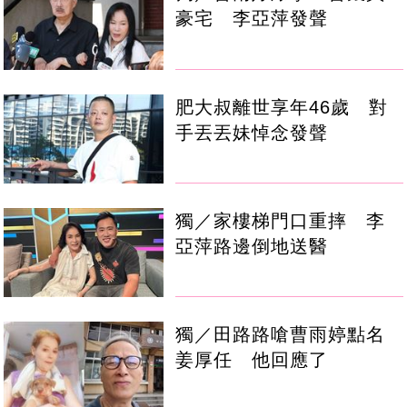
豪宅 李亞萍發聲
肥大叔離世享年46歲 對
手丟丟妹悼念發聲
獨／家樓梯門口重摔 李
亞萍路邊倒地送醫
獨／田路路嗆曹雨婷點名
姜厚任 他回應了