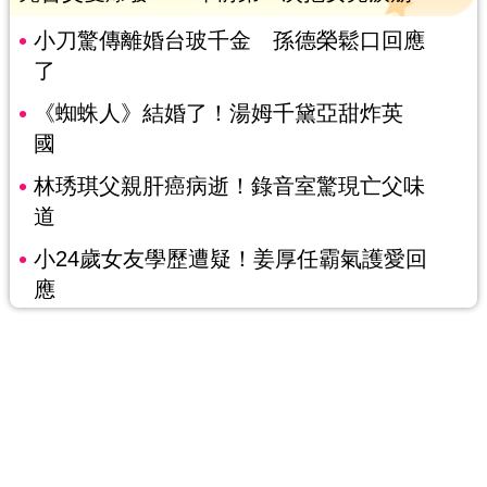
小刀驚傳離婚台玻千金 孫德榮鬆口回應
了
《蜘蛛人》結婚了！湯姆千黛亞甜炸英
國
林琇琪父親肝癌病逝！錄音室驚現亡父味
道
小24歲女友學歷遭疑！姜厚任霸氣護愛回
應