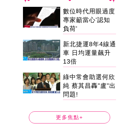
數位時代用眼過度
專家籲當心'認知
負荷'
新北捷運8年4線通
車 日均運量飆升
13倍
綠中常會助選何欣
純 蔡其昌轟"盧"出
問題!
更多焦點+