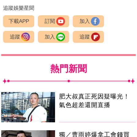
追蹤娛樂星聞
下載APP
訂閱
加入
追蹤
加入
追蹤
熱門新聞
肥大叔真正死因疑曝光！
氣色超差還開直播
獨／曹雨婷爆拿工會錢買