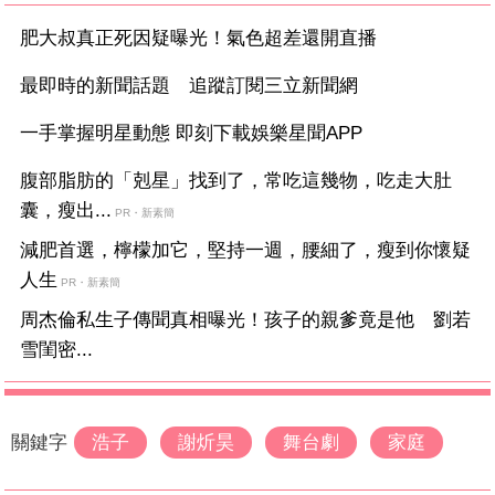
肥大叔真正死因疑曝光！氣色超差還開直播
最即時的新聞話題 追蹤訂閱三立新聞網
一手掌握明星動態 即刻下載娛樂星聞APP
腹部脂肪的「剋星」找到了，常吃這幾物，吃走大肚
囊，瘦出...
PR・新素簡
減肥首選，檸檬加它，堅持一週，腰細了，瘦到你懷疑
人生
PR・新素簡
周杰倫私生子傳聞真相曝光！孩子的親爹竟是他 劉若
雪閨密...
關鍵字
浩子
謝炘昊
舞台劇
家庭