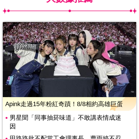
Apink走過15年粉紅奇蹟！8/8相約高雄巨蛋
男星聞「同事抽菸味道」不敢講表情成迷
因
田路路批不配當工會理事長 曹雨婷不忍