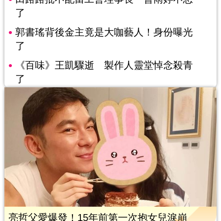
了
郭書瑤背後金主竟是大咖藝人！身份曝光
了
《百味》王凱驟逝 製作人靈堂悼念殺青
了
亮哲父愛爆發！15年前第一次抱女兒淚崩