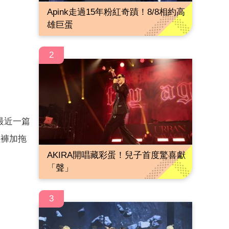
Apink走過15年粉紅奇蹟！8/8相約高
雄巨蛋
2
最近一篇
短褲加拖
AKIRA開唱藏彩蛋！兒子首度驚喜獻
「聲」
3