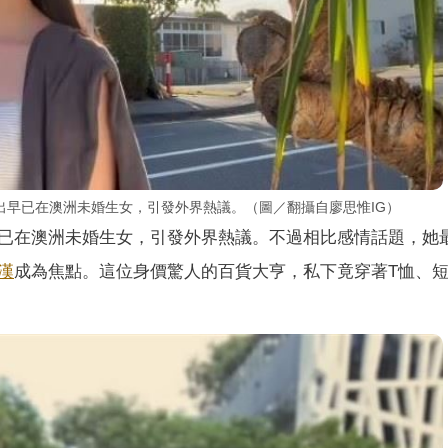
出早已在澳洲未婚生女，引發外界熱議。（圖／翻攝自廖思惟IG）
已在澳洲未婚生女，引發外界熱議。不過相比感情話題，她
漢
成為焦點。這位身價驚人的百貨大亨，私下竟穿著T恤、