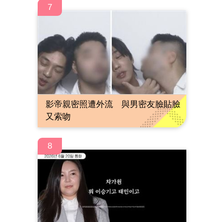
7
影帝親密照遭外流 與男密友臉貼臉
又索吻
8