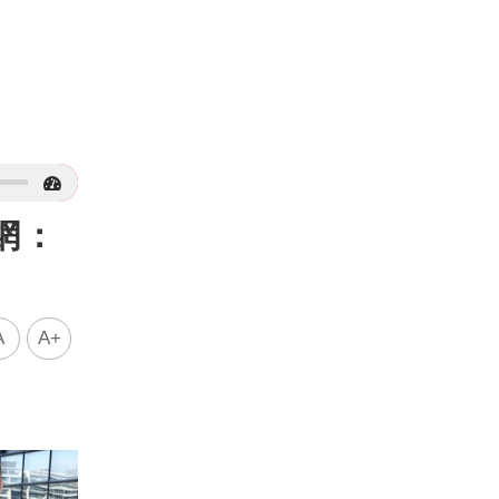
網：
A
A+