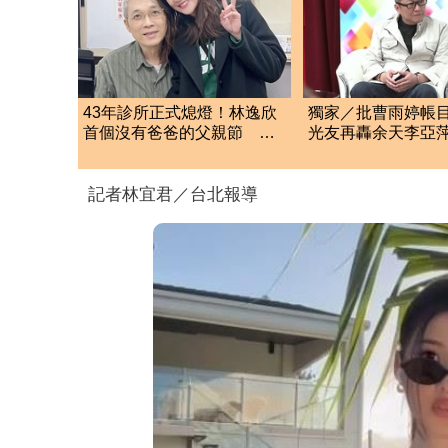
43年診所正式熄燈！林逸欣
獨家／批曹雨婷帳
首個沒有爸爸的父親節 門
光友再轟余天李亞
口卻爆排隊潮
工會跟演藝圈沒關
記者林宜君／台北報導