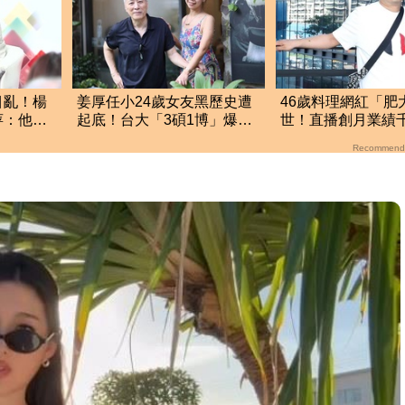
目亂！楊
姜厚任小24歲女友黑歷史遭
46歲料理網紅「肥
萍：他們
起底！台大「3碩1博」爆造
世！直播創月業績
假 本人發聲了
前揭3大成功心法
Recommend