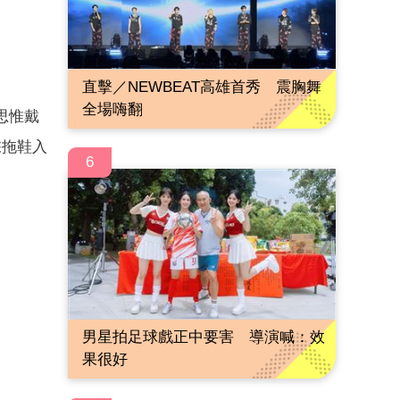
直擊／NEWBEAT高雄首秀 震胸舞
全場嗨翻
廖思惟戴
踩拖鞋入
6
男星拍足球戲正中要害 導演喊：效
果很好