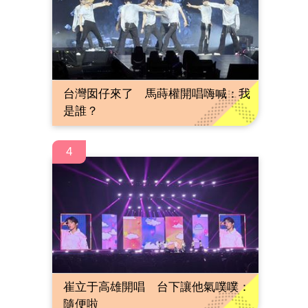
台灣囡仔來了 馬蒔權開唱嗨喊：我
是誰？
4
崔立于高雄開唱 台下讓他氣噗噗：
隨便啦