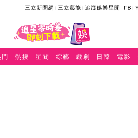
三立新聞網
三立藝能
追蹤娛樂星聞
FB
熱門
熱搜
星聞
綜藝
戲劇
日韓
電影