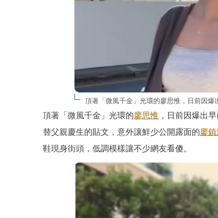
頂著「微風千金」光環的廖思惟，日前因爆
頂著「微風千金」光環的
廖思惟
，日前因爆出早
替父親慶生的貼文，意外讓鮮少公開露面的
廖鎮
鞋現身街頭，低調模樣讓不少網友看傻。