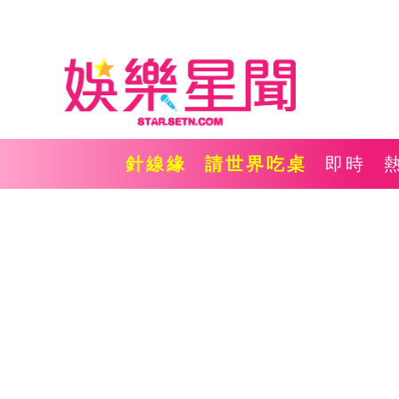
針線緣
請世界吃桌
即時