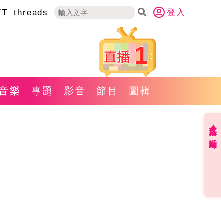
YT
threads
登入
1
音樂
專題
影音
節目
圖輯
直播✦活動