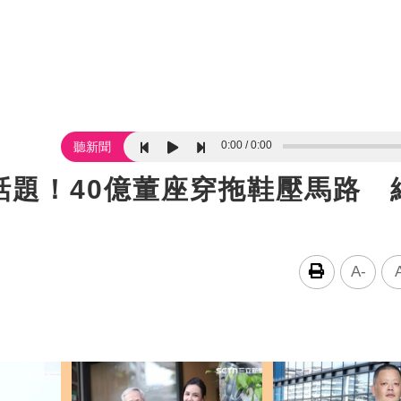
0:00
0:00
聽新聞
話題！40億董座穿拖鞋壓馬路 
A-