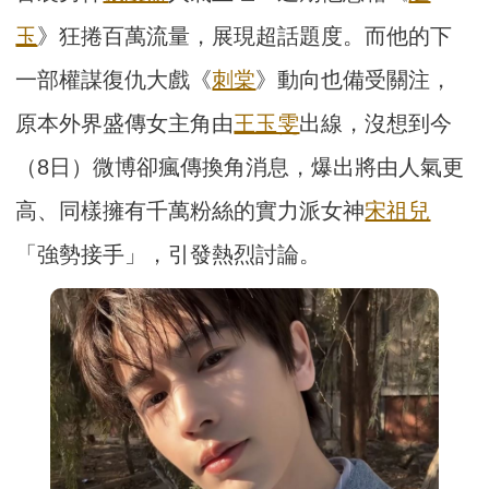
玉
》狂捲百萬流量，展現超話題度。而他的下
一部權謀復仇大戲《
刺棠
》動向也備受關注，
原本外界盛傳女主角由
王玉雯
出線，沒想到今
（8日）微博卻瘋傳換角消息，爆出將由人氣更
高、同樣擁有千萬粉絲的實力派女神
宋祖兒
「強勢接手」，引發熱烈討論。