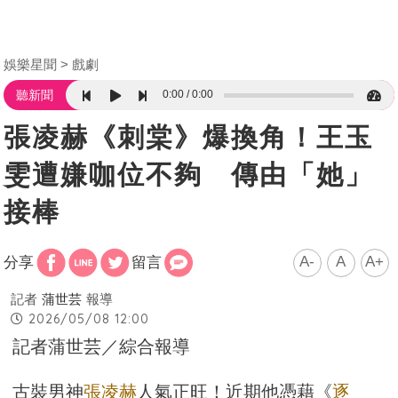
娛樂星聞
戲劇
0:00
0:00
聽新聞
張凌赫《刺棠》爆換角！王玉
雯遭嫌咖位不夠 傳由「她」
接棒
A-
A
A+
分享
留言
記者
蒲世芸
報導
2026/05/08 12:00
記者蒲世芸／綜合報導
古裝男神
張凌赫
人氣正旺！近期他憑藉《
逐