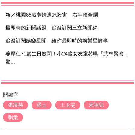
新／桃園85歲老婦遭尪殺害 右半臉全爛
最即時的新聞話題 追蹤訂閱三立新聞網
追蹤訂閱娛樂星聞 給你最即時的娛樂星鮮事
姜厚任71歲生日放閃！小24歲女友童芯曝「武林聚會」
驚...
關鍵字
張凌赫
逐玉
王玉雯
宋祖兒
刺棠