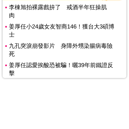
李棟旭拍裸露戲拚了 戒酒半年狂操肌
肉
姜厚任小24歲女友智商146！獲台大3碩博
士
九孔突淚崩發影片 身障外甥染腸病毒險
死
姜厚任認愛挨酸恐被騙！曬39年前鐵證反
擊