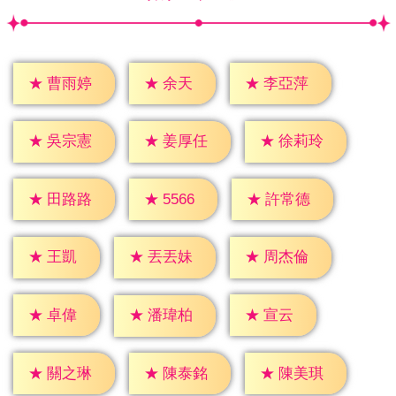
★
余天
★
曹雨婷
★
李亞萍
★
吳宗憲
★
姜厚任
★
徐莉玲
★
5566
★
田路路
★
許常德
★
王凱
★
丟丟妹
★
周杰倫
★
卓偉
★
宣云
★
潘瑋柏
★
關之琳
★
陳泰銘
★
陳美琪