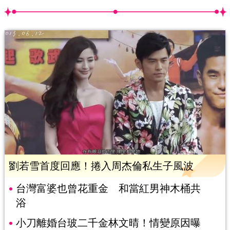
劉若雪首度回應！捲入周杰倫私生子風波
台灣富婆也曾花重金 和當紅男神木桶共
浴
小刀離婚台玻二千金林文晴！情變原因曝