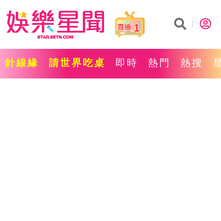
1
針線緣
請世界吃桌
即時
熱門
熱搜