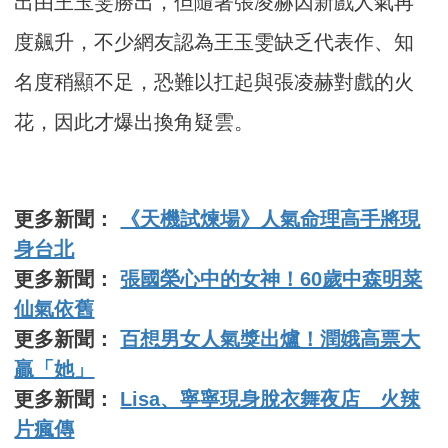
出由王玉雯勝出，但隨著張凌赫因新戲人氣再
度飆升，不少網友認為王玉雯缺乏代表作、知
名度稍顯不足，恐難以扛起與張凌赫對戲的火
花，因此才爆出換角疑雲。
更多新聞：
《天機試煉場》人氣命理高手將現
身台北
更多新聞：
張國榮心中的女神！60歲中森明菜
仙氣依舊
更多新聞：
百想男女人氣獎出爐！潤娥高票大
贏「她」
更多新聞：
Lisa、寧寧現身脫衣舞夜店 火辣
片瘋傳