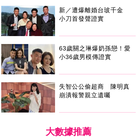
新／遭爆離婚台玻千金
小刀首發聲證實
63歲關之琳爆奶孫戀！愛
小36歲男模傳證實
失智公公偷超商 陳明真
崩潰報警親立遺囑
大數據推薦