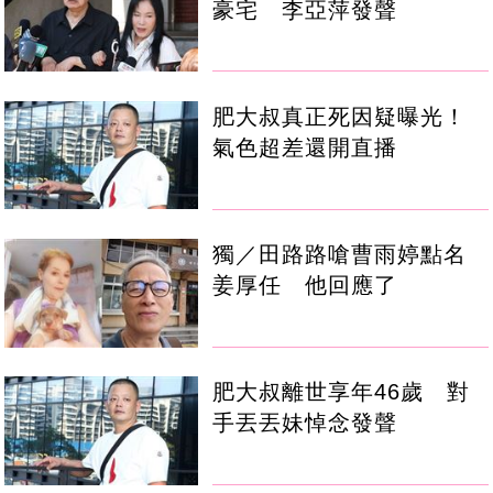
豪宅 李亞萍發聲
肥大叔真正死因疑曝光！
氣色超差還開直播
獨／田路路嗆曹雨婷點名
姜厚任 他回應了
肥大叔離世享年46歲 對
手丟丟妹悼念發聲