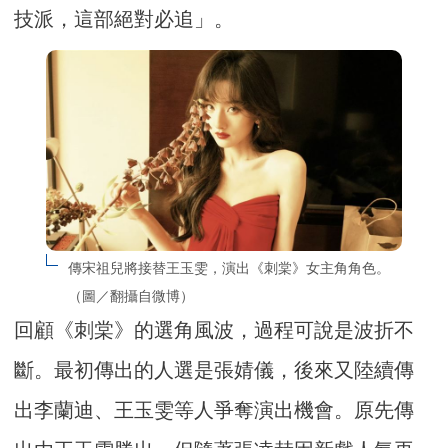
技派，這部絕對必追」。
傳宋祖兒將接替王玉雯，演出《刺棠》女主角角色。
（圖／翻攝自微博）
回顧《刺棠》的選角風波，過程可說是波折不
斷。最初傳出的人選是張婧儀，後來又陸續傳
出李蘭迪、王玉雯等人爭奪演出機會。原先傳