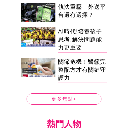
執法重壓 外送平
台還有選擇？
AI時代!培養孩子
思考.解決問題能
力更重要
關節危機！醫籲完
整配方才有關鍵守
護力
更多焦點+
熱門人物