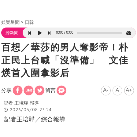
娛樂星聞
日韓
0:00
0:00
聽新聞
百想／華莎的男人奪影帝！朴
正民上台喊「沒準備」 文佳
煐首入圍拿影后
A-
A
A+
分享
留言
記者
王培驊
報導
2026/05/08 23:24
記者王培驊／綜合報導