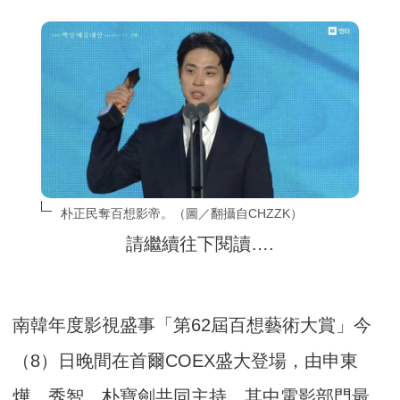
朴正民奪百想影帝。（圖／翻攝自CHZZK）
請繼續往下閱讀….
南韓年度影視盛事「第62屆百想藝術大賞」今
（8）日晚間在首爾COEX盛大登場，由申東
燁、秀智、朴寶劍共同主持。其中電影部門最