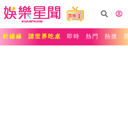
1
針線緣
請世界吃桌
即時
熱門
熱搜