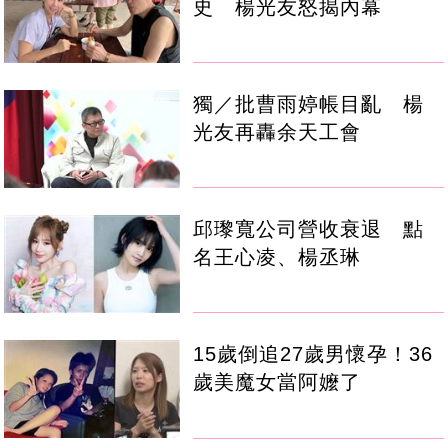
史 楊光友怒揭內幕
獨／批曹雨婷帳目亂 楊
光友再轟余天工會
邱瓈寬公司營收衰退 點
名王心凌、楊丞琳
15歲倒追27歲男懷孕！36
歲美魔女當阿嬤了