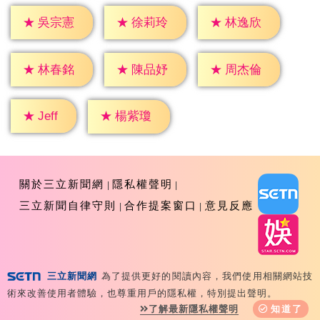
★
吳宗憲
★
徐莉玲
★
林逸欣
★
林春銘
★
陳品妤
★
周杰倫
★
Jeff
★
楊紫瓊
關於三立新聞網
隱私權聲明
三立新聞自律守則
合作提案窗口
意見反應
三立新聞網
為了提供更好的閱讀內容，我們使用相關網站技
Copyright ©2026 Sanlih E-Television All Rights
術來改善使用者體驗，也尊重用戶的隱私權，特別提出聲明。
Reserved 版權所有 盜用必究 台北市內湖區舊宗路一段159
了解最新隱私權聲明
知道了
號 02-8792-8888