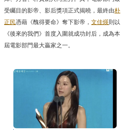
受矚目的影帝、影后獎項正式揭曉，最終由
朴
正民
憑藉《醜得要命》奪下影帝，
文佳煐
則以
《後來的我們》首度入圍就成功封后，成為本
屆電影部門最大贏家之一。