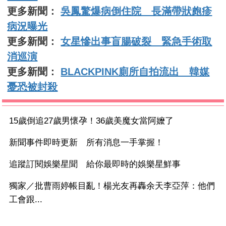
更多新聞：
吳鳳驚爆病倒住院 長滿帶狀皰疹
病況曝光
更多新聞：
女星慘出事盲腸破裂 緊急手術取
消巡演
更多新聞：
BLACKPINK廁所自拍流出 韓媒
憂恐被封殺
15歲倒追27歲男懷孕！36歲美魔女當阿嬤了
新聞事件即時更新 所有消息一手掌握！
追蹤訂閱娛樂星聞 給你最即時的娛樂星鮮事
獨家／批曹雨婷帳目亂！楊光友再轟余天李亞萍：他們
工會跟...