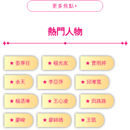
更多焦點+
熱門人物
★
姜厚任
★
楊光友
★
曹雨婷
★
余天
★
李亞萍
★
邱瓈寬
★
楊丞琳
★
王心凌
★
田路路
★
廖峻
★
王凱
★
廖錦德