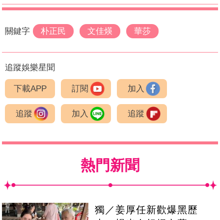
關鍵字
朴正民
文佳煐
華莎
追蹤娛樂星聞
下載APP
訂閱
加入
追蹤
加入
追蹤
熱門新聞
獨／姜厚任新歡爆黑歷