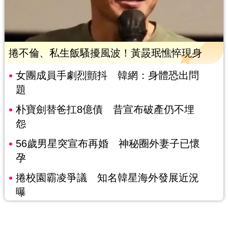
捲不倫、私生飯騷擾風波！黃晸珉憔悴現身
女團成員手劇烈顫抖 韓網：身體恐出問
題
朴寶劍替爸扛8億債 昔宣布破產仍不埋
怨
56歲男星突宣布再婚 神秘圈外妻子已懷
孕
捲校園霸凌爭議 知名韓星海外發展近況
曝