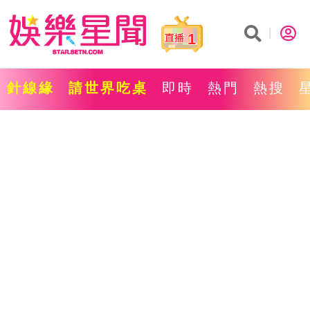
1
針線緣
請世界吃桌
即時
熱門
熱搜