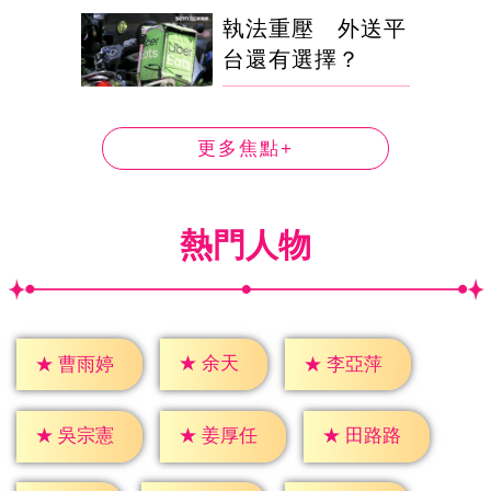
執法重壓 外送平
台還有選擇？
更多焦點+
熱門人物
★
余天
★
曹雨婷
★
李亞萍
★
吳宗憲
★
姜厚任
★
田路路