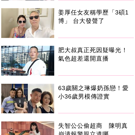
姜厚任女友稱學歷「3碩1
博」 台大發聲了
肥大叔真正死因疑曝光！
氣色超差還開直播
63歲關之琳爆奶孫戀！愛
小36歲男模傳證實
失智公公偷超商 陳明真
崩潰報警親立遺囑