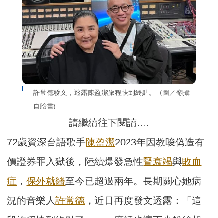
許常德發文，透露陳盈潔旅程快到終點。（圖／翻攝
自臉書)
請繼續往下閱讀….
72歲資深台語歌手
陳盈潔
2023年因教唆偽造有
價證券罪入獄後，陸續爆發急性
腎衰竭
與
敗血
症
，
保外就醫
至今已超過兩年。長期關心她病
況的音樂人
許常德
，近日再度發文透露：「這