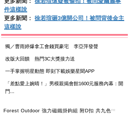
更多新聞：
徐若瑄懷疑被偷拍！被問愛爾麗事
件這樣說
更多新聞：
徐若瑄砸3億開公司！被問背後金主
這樣說
獨／曹雨婷爆拿工會錢買豪宅 李亞萍發聲
改版大回饋 熱門3C大獎接力送
一手掌握明星動態 即刻下載娛樂星聞APP
「差點愛上婉晴！」男模親揭會館1600元服務內幕：開
門...
Forest Outdoor 強力磁鐵掛鉤組 附D扣 共九色
PR