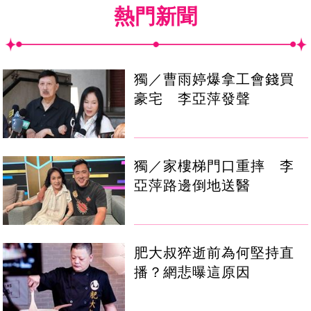
熱門新聞
獨／曹雨婷爆拿工會錢買
豪宅 李亞萍發聲
獨／家樓梯門口重摔 李
亞萍路邊倒地送醫
肥大叔猝逝前為何堅持直
播？網悲曝這原因