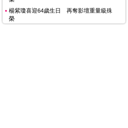
楊紫瓊喜迎64歲生日 再奪影壇重量級殊
榮