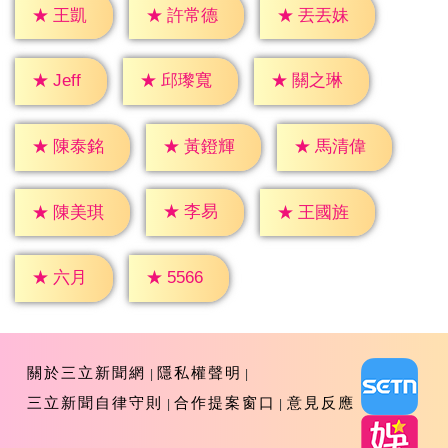
★
王凱
★
許常德
★
丟丟妹
★
Jeff
★
邱瓈寬
★
關之琳
★
陳泰銘
★
黃鐙輝
★
馬清偉
★
李易
★
陳美琪
★
王國旌
★
六月
★
5566
關於三立新聞網
隱私權聲明
三立新聞自律守則
合作提案窗口
意見反應