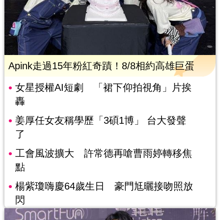
Apink走過15年粉紅奇蹟！8/8相約高雄巨蛋
女星授權AI短劇 「裙下仰拍視角」片挨
轟
姜厚任女友稱學歷「3碩1博」 台大發聲
了
工會風波擴大 許常德再嗆曹雨婷轉移焦
點
楊紫瓊嗨慶64歲生日 豪門尪曬接吻照放
閃