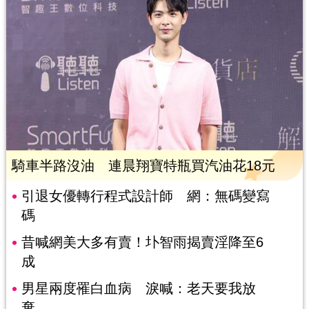
騎車半路沒油 連晨翔寶特瓶買汽油花18元
引退女優轉行程式設計師 網：無碼變寫
碼
昔喊網美大多有賣！圤智雨揭賣淫降至6
成
男星兩度罹白血病 淚喊：老天要我放
棄