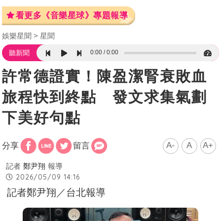
看更多《音樂星球》專題報導
娛樂星聞
星聞
0:00
0:00
聽新聞
許常德證實！陳盈潔腎衰敗血
旅程快到終點 發文求集氣劃
下美好句點
A-
A
A+
分享
留言
記者
鄭尹翔
報導
2026/05/09 14:16
記者鄭尹翔／台北報導