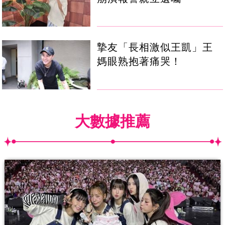
摯友「長相激似王凱」王
媽眼熟抱著痛哭！
大數據推薦