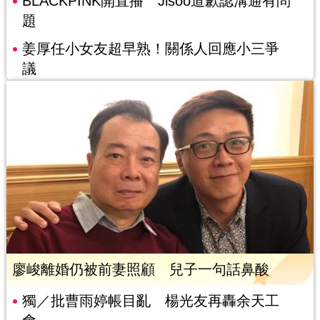
BLACKPINK開直播 Jisoo道歉認溝通有問
題
姜厚任小女友超早熟！關係人回應小三爭
議
廖峻離婚仍被前妻照顧 兒子一句話鼻酸
獨／批曹雨婷帳目亂 楊光友再轟余天工