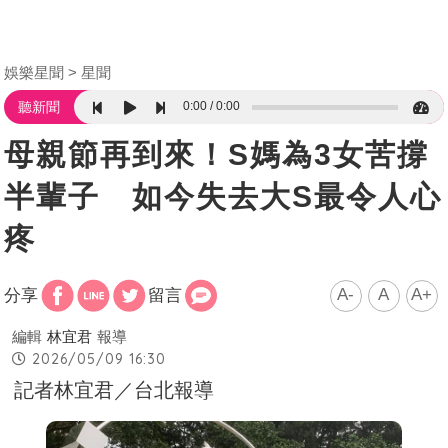
娛樂星聞
星聞
0:00
0:00
聽新聞
母親節再到來！S媽為3女苦撐
半輩子 如今失去大S最令人心
疼
A-
A
A+
分享
留言
編輯
林宜君
報導
2026/05/09 16:30
記者林宜君／台北報導