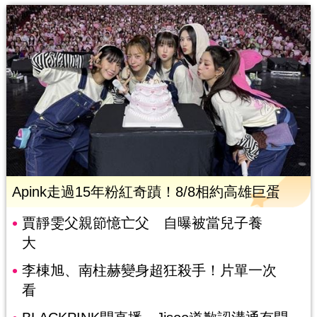
Apink走過15年粉紅奇蹟！8/8相約高雄巨蛋
賈靜雯父親節憶亡父 自曝被當兒子養
大
李棟旭、南柱赫變身超狂殺手！片單一次
看