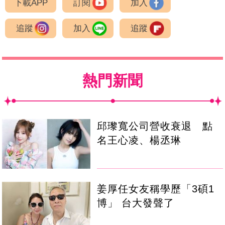
下載APP
訂閱
加入
追蹤
加入
追蹤
熱門新聞
邱瓈寬公司營收衰退 點
名王心凌、楊丞琳
姜厚任女友稱學歷「3碩1
博」 台大發聲了