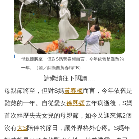
母親節將至，但對S媽黃春梅而言，今年依舊是難熬的
一年。（圖／翻攝自黃春梅FB）
請繼續往下閱讀….
母親節將至，但對S媽
黃春梅
而言，今年依舊是
難熬的一年。自從愛女
徐熙媛
去年病逝後，S媽
首次經歷失去女兒的母親節，如今又迎來第2個
沒有
大S
陪伴的節日，讓外界格外心疼。S媽年