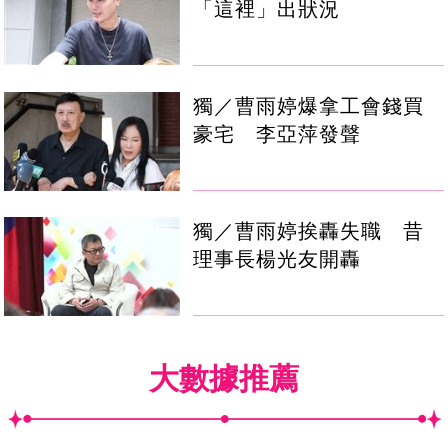
「這裡」出狀況
獨／曹雨婷爆拿工會錢買
豪宅 李亞萍發聲
獨／曹雨婷挨轟失職 昔
理事長楊光友開轟
大數據推薦