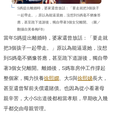
S媽提出離婚時，婆家還曾放話：「要走就把3個孩子
一起帶走。」原以為能逼退她，沒想到S媽毫不猶豫答
應，甚至跪下道謝後，獨自帶著3個女兒離開。（圖／
翻攝自黃春梅FB）
當年S媽提出離婚時，婆家還曾放話：「要走就
把3個孩子一起帶走。」原以為能逼退她，沒想
到S媽毫不猶豫答應，甚至跪下道謝後，獨自帶
著3個女兒離開。離婚後，S媽靠房仲工作撐起
整個家，獨力扶養
徐熙嫻
、大S與
徐熙娣
長大，
甚至還曾幫前夫償還賭債。也因為從小看著母
親辛苦，大小S出道後都相當孝順，早期收入幾
乎都交由母親管理。