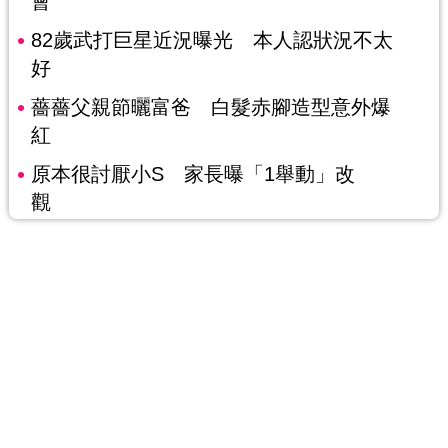
會
82歲武打巨星近況曝光 本人認狀況不太
好
薔薔父親節曬富爸 白髮赤腳造型意外爆
紅
原本很討厭小S 家長曝「1舉動」改
觀