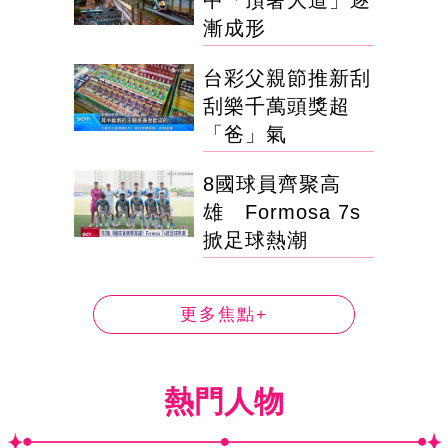
漸成形
台彩父親節推新刮
刮樂千萬頭獎超
「爸」氣
8國球員齊聚高
雄 Formosa 7s
掀足球熱潮
更多焦點+
熱門人物