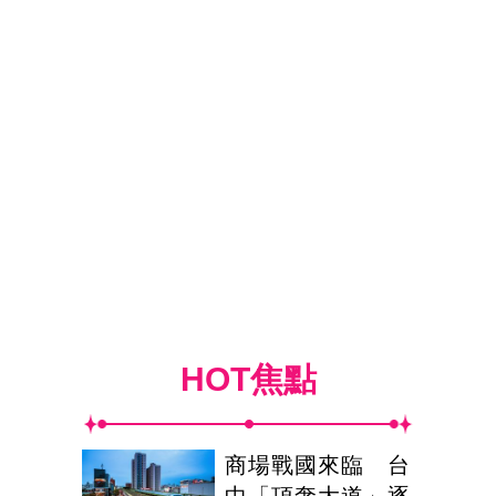
HOT焦點
商場戰國來臨 台
中「頂奢大道」逐