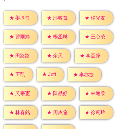
★
姜厚任
★
邱瓈寬
★
楊光友
★
曹雨婷
★
楊丞琳
★
王心凌
★
余天
★
田路路
★
李亞萍
★
Jeff
★
王凱
★
李亦捷
★
吳宗憲
★
陳品妤
★
林逸欣
★
林春銘
★
周杰倫
★
徐莉玲