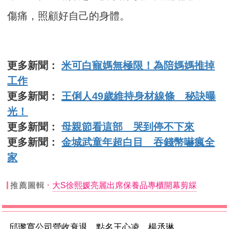
傷痛，照顧好自己的身體。
更多新聞：
米可白寵媽無極限！為陪媽媽推掉
工作
更多新聞：
王俐人49歲維持身材線條 秘訣曝
光！
更多新聞：
母親節看這部 哭到停不下來
更多新聞：
金城武童年超白目 吞錢幣嚇瘋全
家
推薦圖輯
大S徐熙媛亮麗出席保養品專櫃開幕剪綵
邱瓈寬公司營收衰退 點名王心凌、楊丞琳