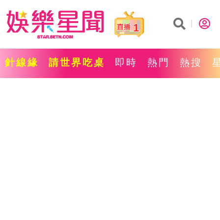
1
針線緣
請世界吃桌
即時
熱門
熱搜