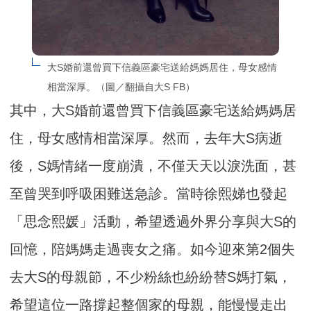
大S婚前還曾買下信義區豪宅送給媽媽居住，母女感情
相當深厚。（圖／翻攝自大S FB）
其中，大S婚前還曾買下信義區豪宅送給媽媽居
住，母女感情相當深厚。然而，去年大S病逝
後，S媽情緒一度崩潰，不僅天天以淚洗面，甚
至曾哭到呼吸困難送急診。當時徐熙娣也發起
「思念熙媛」活動，希望透過外界分享與大S的
回憶，陪媽媽走過喪女之痛。如今迎來第2個失
去大S的母親節，不少粉絲也紛紛替S媽打氣，
希望這位一路撐起整個家的母親，能慢慢走出