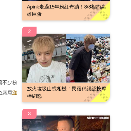
Apink走過15年粉紅奇蹟！8/8相約高
雄巨蛋
2
讓不少粉
放火垃圾山找相機！民宿稱誤認按摩
色露肩
洋
棒網怒
3