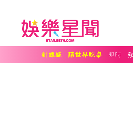
針線緣
請世界吃桌
即時