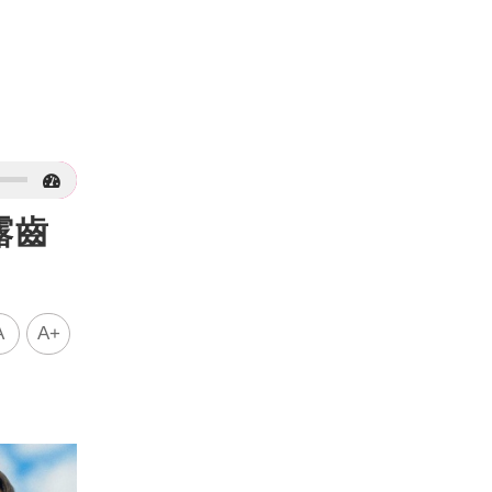
露齒
A
A+