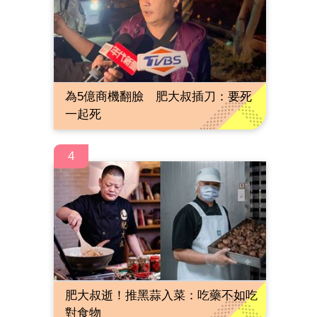
為5億商機翻臉 肥大叔插刀：要死
一起死
4
肥大叔逝！推黑蒜入菜：吃藥不如吃
對食物