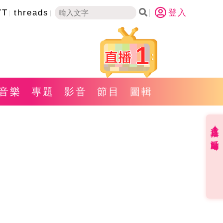
YT
threads
登入
1
音樂
專題
影音
節目
圖輯
直播✦活動