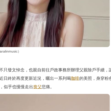
linmusic）
不只發文悼念，也親自前往戶政事務所辦理父親除戶手續，
近日終於再度更新近況，曬出一系列喝
咖啡
的美照，身穿粉
me」，似乎也慢慢走出
喪父
悲痛。