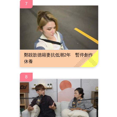
7
鄭靚歆德籍妻抗低潮2年 暫停創作
休養
8