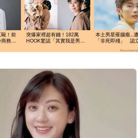
互毆！前
突爆家裡超有錢！182萬
本土男星罹腦瘤...
身商務酒
HOOK驚認「其實我是男
「非死即殘」 認
的」 結局神反轉網傻眼
盡最後心力
Recommend