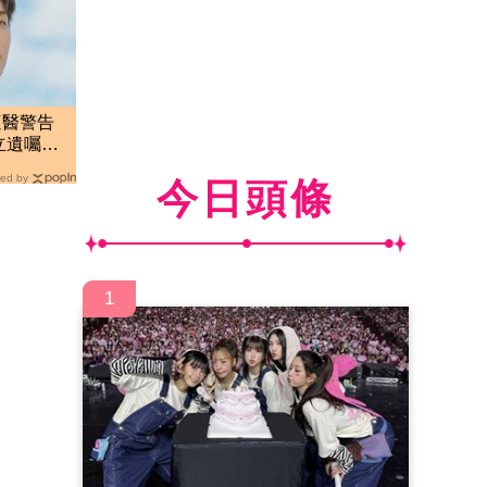
遭醫警告
立遺囑：
ed by
今日頭條
1