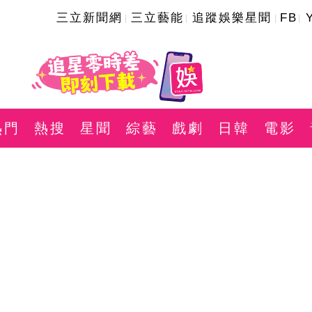
三立新聞網
三立藝能
追蹤娛樂星聞
FB
熱門
熱搜
星聞
綜藝
戲劇
日韓
電影