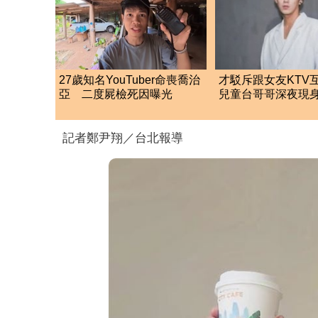
27歲知名YouTuber命喪喬治
才駁斥跟女友KTV
亞 二度屍檢死因曝光
兒童台哥哥深夜現
店 一晚豪砸5萬元
記者鄭尹翔／台北報導