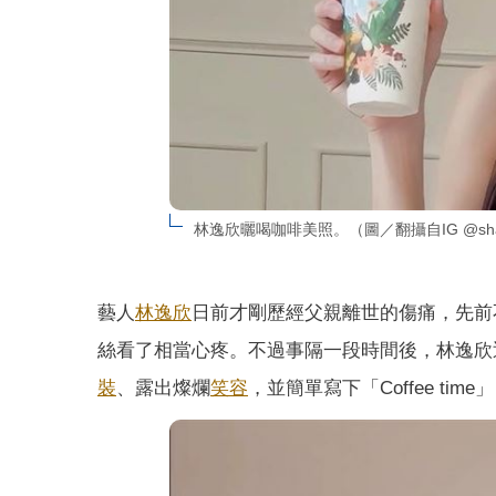
林逸欣曬喝咖啡美照。（圖／翻攝自IG @shara
藝人
林逸欣
日前才剛歷經父親離世的傷痛，先前
絲看了相當心疼。不過事隔一段時間後，林逸欣
裝
、露出燦爛
笑容
，並簡單寫下「Coffee ti