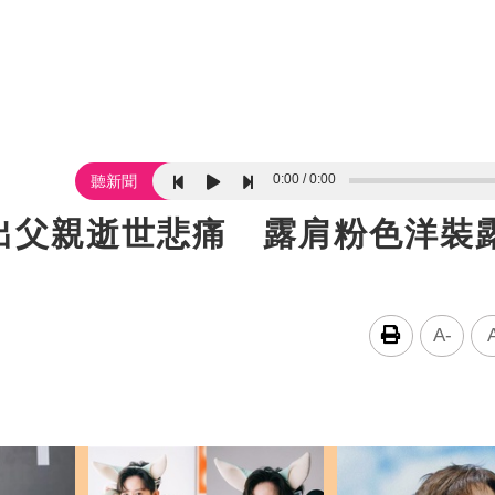
0:00
0:00
聽新聞
出父親逝世悲痛 露肩粉色洋裝
A-