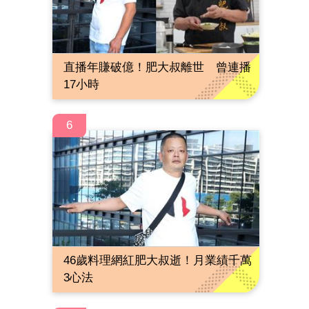
直播年賺破億！肥大叔離世 曾連播
17小時
6
46歲料理網紅肥大叔逝！月業績千萬
3心法