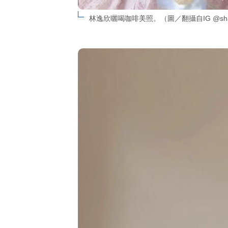
林逸欣曬喝咖啡美照。（圖／翻攝自IG @shara