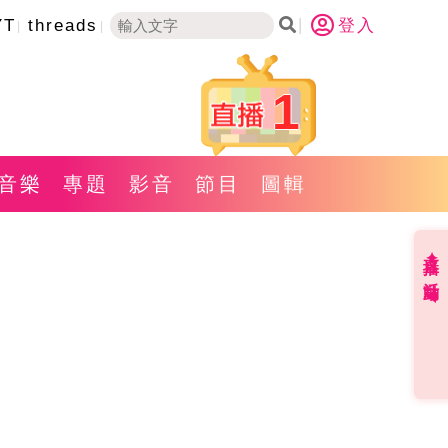
YT
threads
登入
1
音樂
專題
影音
節目
圖輯
直播✦活動