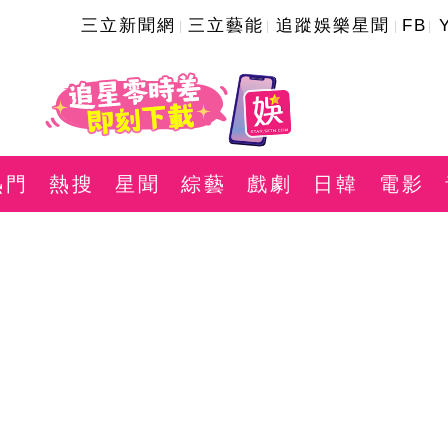
三立新聞網
三立藝能
追蹤娛樂星聞
FB
熱門
熱搜
星聞
綜藝
戲劇
日韓
電影