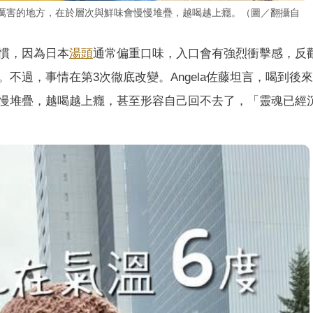
真正厲害的地方，在於層次與鮮味會慢慢堆疊，越喝越上癮。（圖／翻攝自
習慣，因為日本
湯頭
通常偏重口味，入口會有強烈衝擊感，反
不過，事情在第3次徹底改變。Angela佐藤坦言，喝到後
慢堆疊，越喝越上癮，甚至形容自己回不去了，「靈魂已經