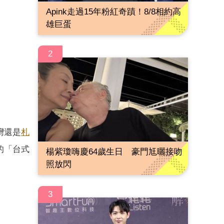
Apink走過15年粉紅奇蹟！8/8相約高
雄巨蛋
2
灣還是
札
的「台式
楊紫瓊嗨慶64歲生日 豪門尪曬接吻
照放閃
3