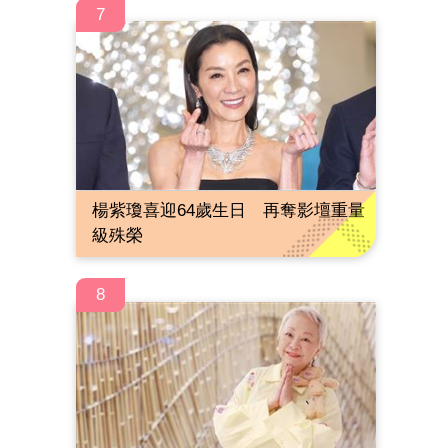
7
楊紫瓊喜迎64歲生日 再奪影壇重量
級殊榮
8