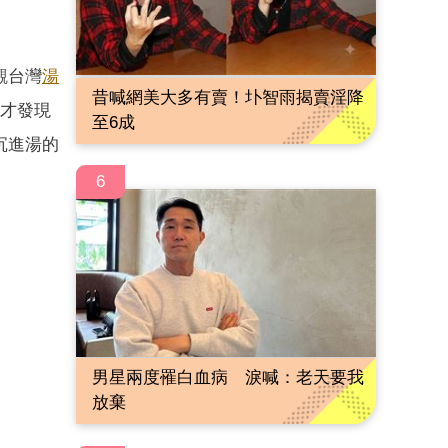
觀台灣
湯
昔喊網美大多有賣！圤智雨揭賣淫降
來才發現
至6成
沉進湯的
6
男星兩度罹白血病 淚喊：老天要我
放棄