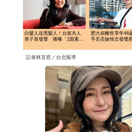
白髮人送黑髮人！台玻夫人
肥大叔離世享年46
喪子首發聲 痛曝「2因素」
手丟丟妹悼念發聲
揭離世真相
輝哥一路好走
記者林宜君／台北報導