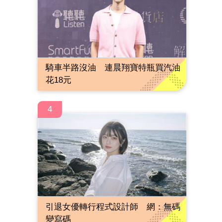
騎車半路沒油 連晨翔寶特瓶買汽油
花18元
4
引退女優轉行程式設計師 網：無碼
變寫碼