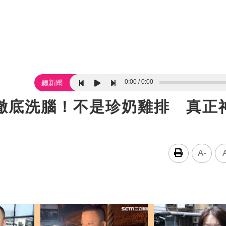
0:00
0:00
聽新聞
美食徹底洗腦！不是珍奶雞排 真正
A-