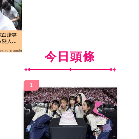
純白燦笑
白髮人送
ed by
今日頭條
1