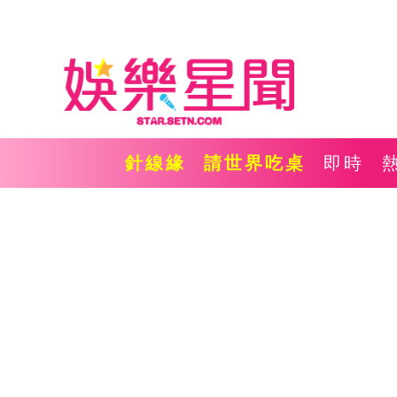
針線緣
請世界吃桌
即時