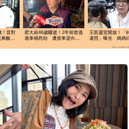
歲！昔對
肥大叔46歲驟逝！2年前曾逃
王凱靈堂開放！「
惹鼻酸：
過車禍死劫 遭貨車逆向撞
遺照」曝光 媽媽
擊整台車幾乎全毀
黑髮人缺席惹鼻酸
Recommend