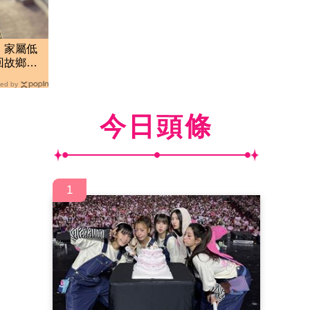
！家屬低
回故鄉高
ed by
今日頭條
1