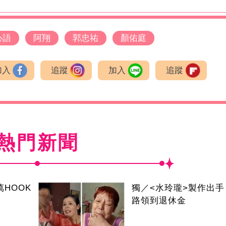
心語
阿翔
郭忠祐
顏佑庭
加入
追蹤
加入
追蹤
熱門新聞
萬HOOK
獨／<水玲瓏>製作出
路領到退休金