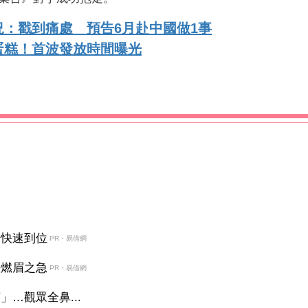
：戳到痛處 預告6月赴中國做1事
蛋糕！首波發放時間曝光
金快速到位
PR・易借網
決燃眉之急
PR・易借網
…觀眾全鼻...