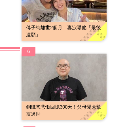
傅子純離世2個月 妻淚曝他「最後
遺願」
6
鋼鐵爸悲慟回憶300天！父母愛犬摯
友過世