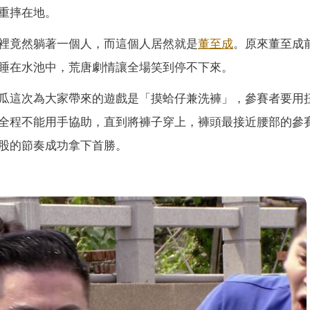
重摔在地。
裡竟然躺著一個人，而這個人居然就是
董至成
。原來董至成
睡在水池中，荒唐劇情讓全場笑到停不下來。
瓜這次為大家帶來的遊戲是「摸蛤仔兼洗褲」，參賽者要用
全程不能用手協助，直到將褲子穿上，褲頭最接近腰部的參
股的節奏成功拿下首勝。