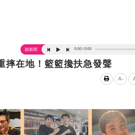
0:00
0:00
聽新聞
突重摔在地！籃籃攙扶急發聲
A-