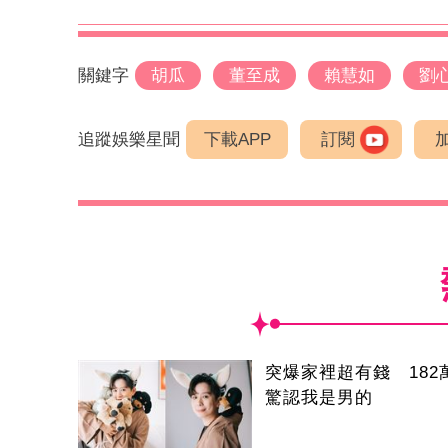
關鍵字
胡瓜
董至成
賴慧如
劉
追蹤娛樂星聞
下載APP
訂閱
突爆家裡超有錢 182
驚認我是男的