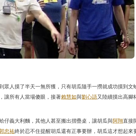
到眾人摸了半天一無所獲，只有胡瓜隨手一撈就成功摸到文
，讓所有人當場傻眼，接著
賴慧如
與
劉心語
又陸續摸出高腳
蛤仔義大利麵，其他人甚至搬出摺疊桌，讓胡瓜與
阿翔
直接
郭忠祐
終於忍不住提醒胡瓜還有正事要辦，胡瓜這才想起來