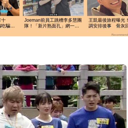
有十
Joeman前員工跳槽李多慧團
王凱最後旅程曝光
騙吃騙
隊！「新片熟面孔」網一眼
調安排後事 骨灰
發聲了
秒認出：被挖走了
雄安葬惹淚崩
Recommend