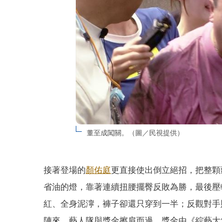
董至成闖關。（圖／民視提供）
接著登場的
顏佑庭
更直接使出倒立絕招，把整顆
省油的燈，靠著連續扭腰擺臀反敗為勝，最後壓
紅、全身泥濘，褲子卻還只穿到一半；反觀對手
陣來，藝人隊與獎金擦肩而過，獎金由《綜藝大