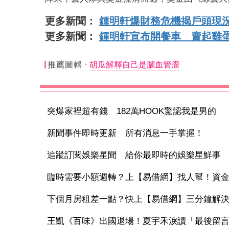
更多新聞：
鍾明軒爆財務危機揭戶頭現況
更多新聞：
鍾明軒宣布開餐車 賣起雞
推薦圖輯
胡瓜解釋自己是腦血管瘤
突爆家裡超有錢 182萬HOOK驚認我是男的
新聞事件即時更新 所有消息一手掌握！
追蹤訂閱娛樂星聞 給你最即時的娛樂星鮮事
臨時需要小額週轉？上【易借網】找人幫！資
下個月房租差一點？快上【易借網】三分鐘解
王凱《百味》出國退場！夏宇禾淚讀「最後留言」