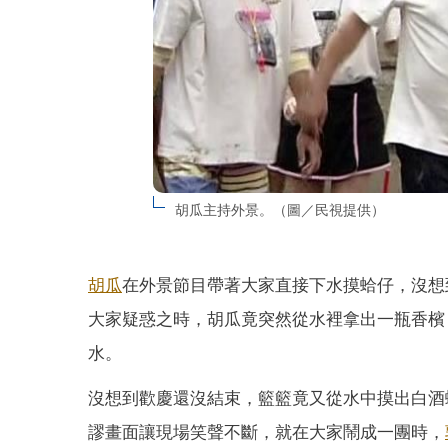
胡瓜主持外景。（圖／民視提供）
胡瓜
在外景節目帶著大家直接下水摸蛤仔，沒想
大家疑惑之時，胡瓜竟突然從水裡拿出一瓶香檳
水。
沒想到歡慶還沒結束，籃籃竟又從水中摸出白酒
謬畫面讓現場笑聲不斷，就在大家鬧成一團時，