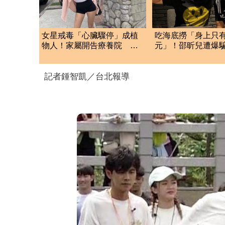
女星戒毒「心臟驟停」成植
吃海底撈「身上只
物人！家屬開告療養院 和
元」！邵昕兒遭爆
解金近億元
喝 吳宗憲13字代
記者鍾智凱／台北報導