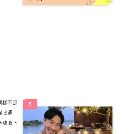
同樣不是
5
滿臉通
至成敗下