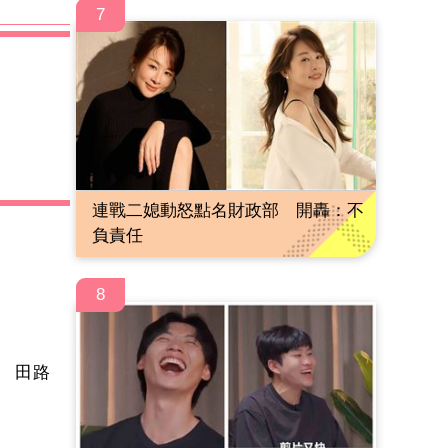
7
連戰二媳動怒點名財政部 開轟：不
負責任
8
手 田路