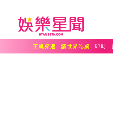
王凱猝逝
請世界吃桌
即時