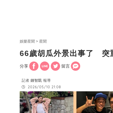
娛樂星聞
星聞
66歲胡瓜外景出事了 
分享
留言
記者
鍾智凱
報導
2026/05/10 21:08