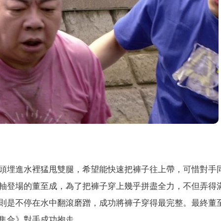
頭埋進水裡猛甩雙腿，希望能快速把褲子往上帶，可惜對手
軸登場的董至成，為了把褲子穿上幾乎拼盡全力，不但弄得
則是不停在水中翻滾磨蹭，成功將褲子穿得最完整。最終董
集合》對手成功抱走。