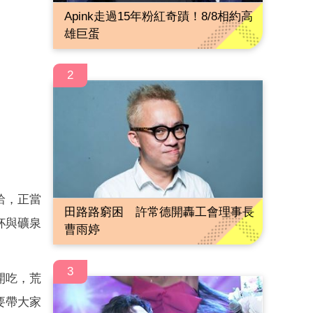
Apink走過15年粉紅奇蹟！8/8相約高
雄巨蛋
2
蛤，正當
田路路窮困 許常德開轟工會理事長
杯與礦泉
曹雨婷
3
開吃，荒
要帶大家