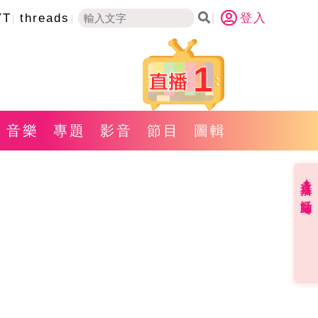
YT
threads
登入
1
音樂
專題
影音
節目
圖輯
直播✦活動