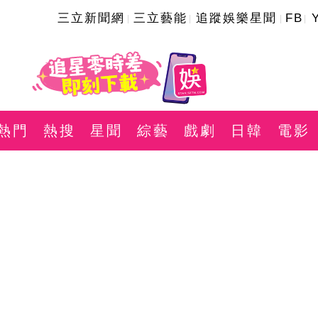
三立新聞網
三立藝能
追蹤娛樂星聞
FB
熱門
熱搜
星聞
綜藝
戲劇
日韓
電影