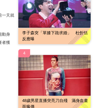
前一天就
李子森突「單膝下跪求婚」 杜忻恬
扭動身
反應曝
賽者獲
4
48歲男星直播突亮刀自殘 滿身血畫
面瘋傳