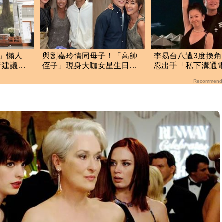
」懶人
與劉嘉玲情同母子！「高帥
李易台八遭3度換
肯建議：
侄子」現身大咖女星生日
忍出手「私下溝通
趴 傳將繼承31億身家
婚變內幕曝光了
Recommend