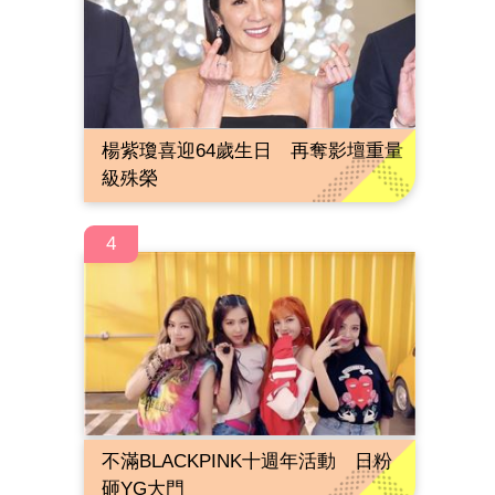
楊紫瓊喜迎64歲生日 再奪影壇重量
級殊榮
4
不滿BLACKPINK十週年活動 日粉
砸YG大門