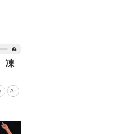
 凍
A
A+