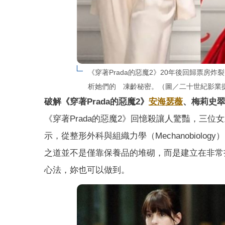
《穿著Prada的惡魔2》20年後回歸票房
析她們的　凍齡秘密。（圖／二十世紀影業
破解《穿著Prada的惡魔2》
安海瑟薇
、梅莉史
《穿著Prada的惡魔2》回憶殺讓人驚豔，三位
示，從整形外科與組織力學（Mechanobiol
之道並不是僅靠保養品的堆砌，而是建立在非常
心法，妳也可以做到。