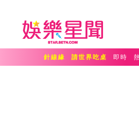
針線緣
請世界吃桌
即時