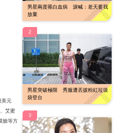
男星兩度罹白血病 淚喊：老天要我
放棄
2
男星突破極限 秀服遭丟披粉紅垃圾
袋登台
億美元
、艾蜜
3
摸臉等方