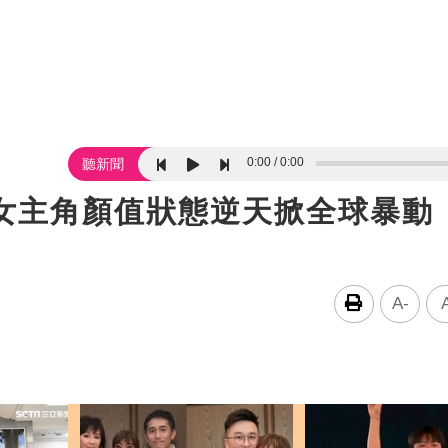
0:00
0:00
聽新聞
》3女主角顏值狀態逆天掀全球暴動
A-