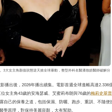
炸裂。3大女主角顏值狀態逆天掀全球暴動，整型外科名醫潘致皓醫師破解分
）
年電影播出後，2026年播出續集。電影首週全球進帳高達2.336
三位女主角43歲的安海瑟威、艾蜜莉布朗與76歲的
梅莉史翠普
透露自己的保養之道，包括保濕、防曬、跑步、重訓、不隨便
醫學原理，對保持美麗容顏，大有幫助。