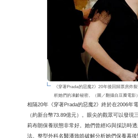
《穿著Prada的惡魔2》20年後回歸票房
析她們的凍齡秘密。（圖／翻攝自豆瓣電影
相隔20年《穿著Prada的惡魔2》終於在2006
（約新台幣73.89億元）。眼尖的觀眾可以發現
莉布朗保養狀態非常好。她們曾經IG與採訪時
法。整型外科名醫潘致皓破解分析她們保養幕後