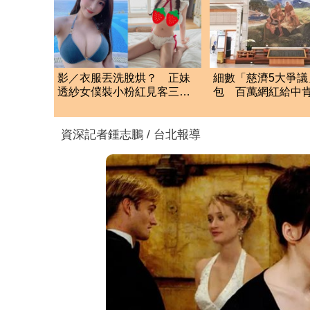
影／衣服丟洗脫烘？ 正妹
細數「慈濟5大爭議
透紗女僕裝小粉紅見客三角
包 百萬網紅給中
洲失守
需重建信任
資深記者鍾志鵬 / 台北報導