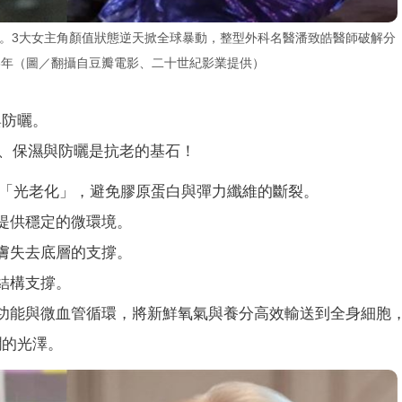
炸裂。3大女主角顏值狀態逆天掀全球暴動，整型外科名醫潘致皓醫師破解分
26年（圖／翻攝自豆瓣電影、二十世紀影業提供）
與防曬。
、保濕與防曬是抗老的基石！
成的「光老化」，避免膠原蛋白與彈力纖維的斷裂。
提供穩定的微環境。
膚失去底層的支撐。
結構支撐。
肺功能與微血管循環，將新鮮氧氣與養分高效輸送到全身細胞
潤的光澤。