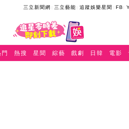
三立新聞網
三立藝能
追蹤娛樂星聞
FB
熱門
熱搜
星聞
綜藝
戲劇
日韓
電影