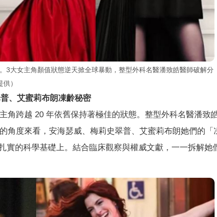
炸裂。3大女主角顏值狀態逆天掀全球暴動，整型外科名醫潘致皓醫師破解分
提供）
翠普、
艾蜜莉布朗
凍齡秘密
女主角跨越 20 年依舊保持著極佳的狀態。整型外科名醫潘致
ogy）的角度來看，安海瑟威、梅莉史翠普、艾蜜莉布朗她們的「
扎實的科學基礎上。結合臨床觀察與權威文獻，一一拆解她