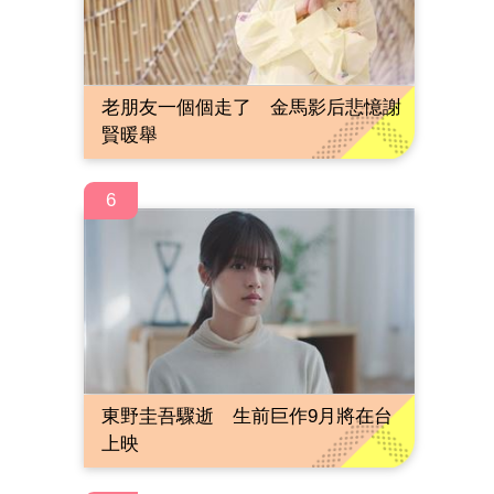
老朋友一個個走了 金馬影后悲憶謝
賢暖舉
6
東野圭吾驟逝 生前巨作9月將在台
上映