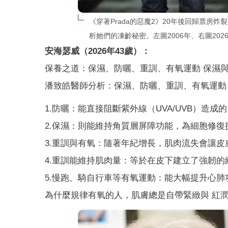
《穿著Prada的惡魔2》20年後回歸票房
析她們的凍齡秘密。左圖2006年、右圖20
安海瑟威（2026
年43
歲）：
保養之道：保濕、防曬、重訓、有氧運動 保濕
潘致皓醫師分析：保濕、防曬、重訓、有氧運動
1.防曬：能直接阻斷紫外線（UVA/UVB）造
2.保濕：則能維持角質層屏障功能，為細胞修復
3.重訓與有氧：隨著年紀增長，肌肉流失會讓皮
4.重訓能維持肌肉量：等於在皮下建立了強韌的
5.慢跑、騎自行車等有氧運動：能大幅提升心
為什麼規律有氧的人，肌膚總是自帶緊緻與 紅