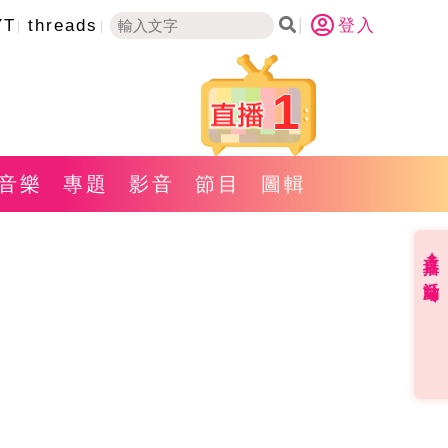
YT
threads
登入
1
音樂
專題
影音
節目
圖輯
直播✦活動