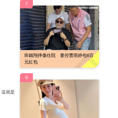
7
班鐵翔摔傷住院 妻控曹雨婷包6百
元紅包
8
，這就是