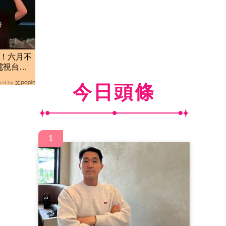
角！六月不
電視台」
ed by
今日頭條
1