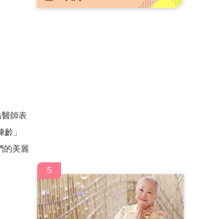
皓醫師表
凍齡」
們的美麗
5