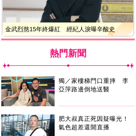
金武烈熬15年終爆紅 經紀人淚曝辛酸史
熱門新聞
獨／家樓梯門口重摔 李
亞萍路邊倒地送醫
肥大叔真正死因疑曝光！
氣色超差還開直播