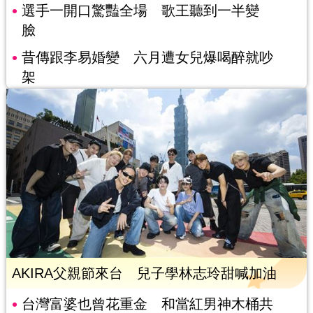
選手一開口驚豔全場 歌王聽到一半變
臉
昔傳跟李易婚變 六月遭女兒爆喝醉就吵
架
AKIRA父親節來台 兒子學林志玲甜喊加油
台灣富婆也曾花重金 和當紅男神木桶共