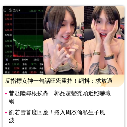
反指標女神一句話旺宏重摔！網抖：求放過
昔赴陸尋根挨轟 郭品超變禿頭近照嚇壞
網
劉若雪首度回應！捲入周杰倫私生子風
波