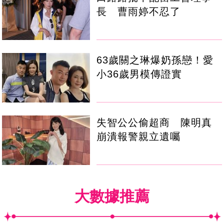
長 曹雨婷不忍了
63歲關之琳爆奶孫戀！愛
小36歲男模傳證實
失智公公偷超商 陳明真
崩潰報警親立遺囑
大數據推薦