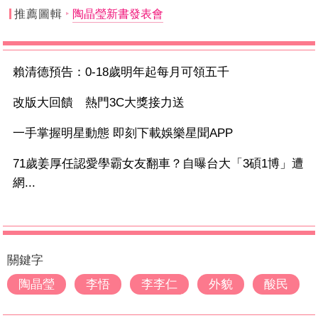
推薦圖輯
陶晶瑩新書發表會
賴清德預告：0-18歲明年起每月可領五千
改版大回饋 熱門3C大獎接力送
一手掌握明星動態 即刻下載娛樂星聞APP
71歲姜厚任認愛學霸女友翻車？自曝台大「3碩1博」遭
網...
關鍵字
陶晶瑩
李悟
李李仁
外貌
酸民