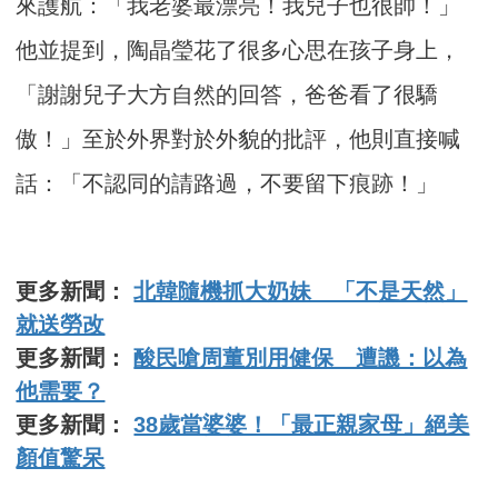
來護航：「我老婆最漂亮！我兒子也很帥！」
他並提到，陶晶瑩花了很多心思在孩子身上，
「謝謝兒子大方自然的回答，爸爸看了很驕
傲！」至於外界對於外貌的批評，他則直接喊
話：「不認同的請路過，不要留下痕跡！」
更多新聞：
北韓隨機抓大奶妹 「不是天然」
就送勞改
更多新聞：
酸民嗆周董別用健保 遭譏：以為
他需要？
更多新聞：
38歲當婆婆！「最正親家母」絕美
顏值驚呆