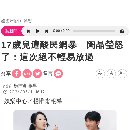
娛樂星聞
娛樂
0:00
0:00
聽新聞
17歲兒遭酸民網暴 陶晶瑩怒
了：這次絕不輕易放過
A-
A
A+
分享
留言
記者
楊惟甯
報導
2026/05/11 16:17
娛樂中心／楊惟甯報導