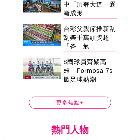
中「頂奢大道」逐
漸成形
台彩父親節推新刮
刮樂千萬頭獎超
「爸」氣
8國球員齊聚高
雄 Formosa 7s
掀足球熱潮
更多焦點+
熱門人物