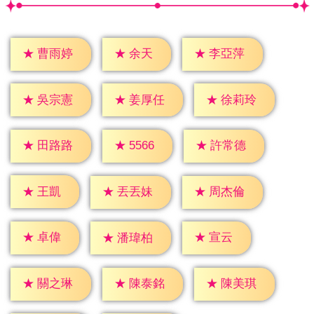
★
余天
★
曹雨婷
★
李亞萍
★
吳宗憲
★
姜厚任
★
徐莉玲
★
5566
★
田路路
★
許常德
★
王凱
★
丟丟妹
★
周杰倫
★
卓偉
★
宣云
★
潘瑋柏
★
關之琳
★
陳泰銘
★
陳美琪