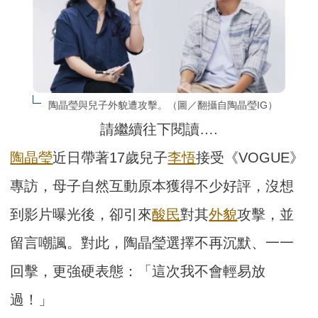
陶晶瑩與兒子外貌遭攻擊。（圖／翻攝自陶晶瑩IG）
請繼續往下閱讀….
陶晶瑩
近日帶著17歲兒子
李悟
接受《VOGUE》
專訪，母子自然互動原本獲得不少好評，沒想
到影片曝光後，卻引來
酸民
對其
外貌
攻擊，並
留言嘲諷。對此，陶晶瑩選擇不再沉默、一一
回擊，更強硬表態：「這次我不會輕易放
過！」