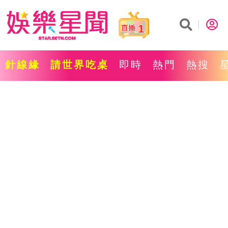
1
針線緣
請世界吃桌
即時
熱門
熱搜