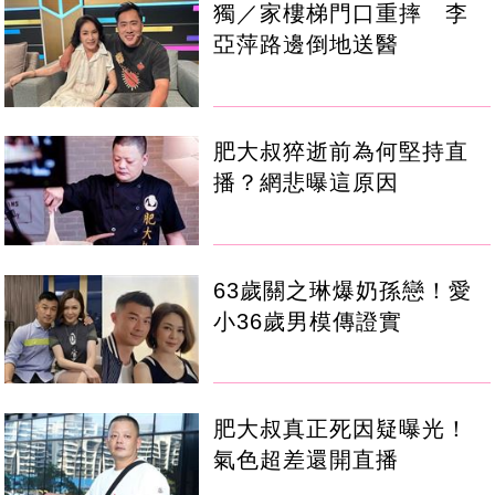
獨／家樓梯門口重摔 李
亞萍路邊倒地送醫
肥大叔猝逝前為何堅持直
播？網悲曝這原因
63歲關之琳爆奶孫戀！愛
小36歲男模傳證實
肥大叔真正死因疑曝光！
氣色超差還開直播