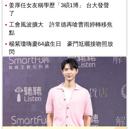
姜厚任女友稱學歷「3碩1博」 台大發聲
了
工會風波擴大 許常德再嗆曹雨婷轉移焦
點
楊紫瓊嗨慶64歲生日 豪門尪曬接吻照放
閃