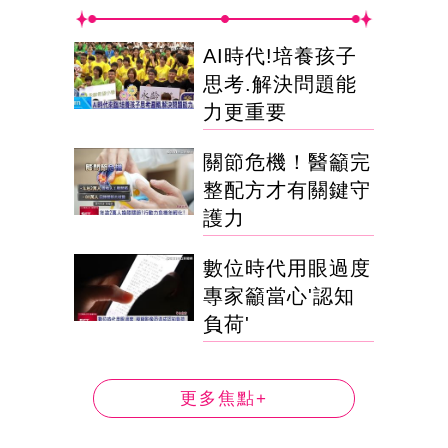
AI時代!培養孩子
思考.解決問題能
力更重要
關節危機！醫籲完
整配方才有關鍵守
護力
數位時代用眼過度
專家籲當心'認知
負荷'
更多焦點+