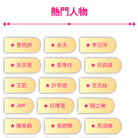
熱門人物
★
余天
★
曹雨婷
★
李亞萍
★
吳宗憲
★
姜厚任
★
田路路
★
王凱
★
許常德
★
丟丟妹
★
Jeff
★
邱瓈寬
★
關之琳
★
陳泰銘
★
黃鐙輝
★
馬清偉