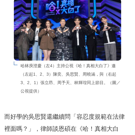
哈林庾澄慶（左4）主持公視《哈！真相大白了》邀
（左起1、2、3）陳奕、吳思賢、周曉涵，與（右起
3、2、1）張立昂、周予天、林輝瑝同上節目。（圖／
公視提供）
而好學的吳思賢還繼續問「容忍度規範在法律
裡面嗎？」，律師談恩碩在《哈！真相大白