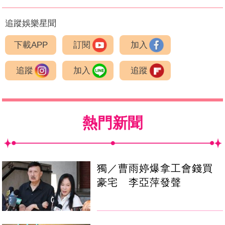
追蹤娛樂星聞
下載APP
訂閱
加入
追蹤
加入
追蹤
熱門新聞
獨／曹雨婷爆拿工會錢買
豪宅 李亞萍發聲