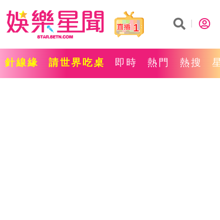
1
針線緣
請世界吃桌
即時
熱門
熱搜