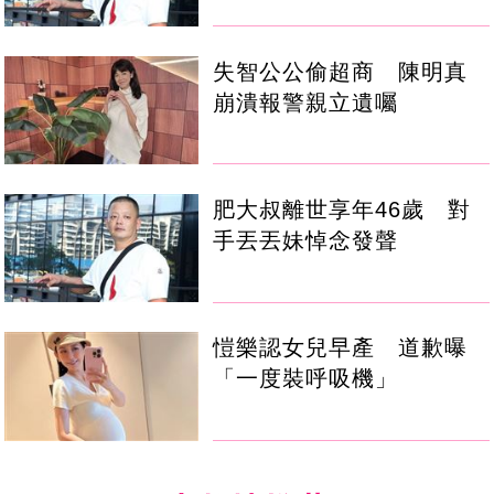
失智公公偷超商 陳明真
崩潰報警親立遺囑
肥大叔離世享年46歲 對
手丟丟妹悼念發聲
愷樂認女兒早產 道歉曝
「一度裝呼吸機」