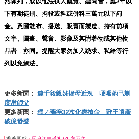
然陳列，或以他法供人觀覽、聽聞者，處2年以
下有期徒刑、拘役或科或併科三萬元以下罰
金。意圖散布、播送、販賣而製造、持有前項
文字、圖畫、聲音、影像及其附著物或其他物
品者，亦同。提醒大家勿加入跪求、私給等行
列以免觸法。
更多新聞：
連千毅親姊揭母近況 哽咽她已剃
度當師父
更多新聞：
獨／罹癌32次化療搶命 歌王遺產
破億發聲
推薦圖輯
周曉涵豐滿的32C藏不住