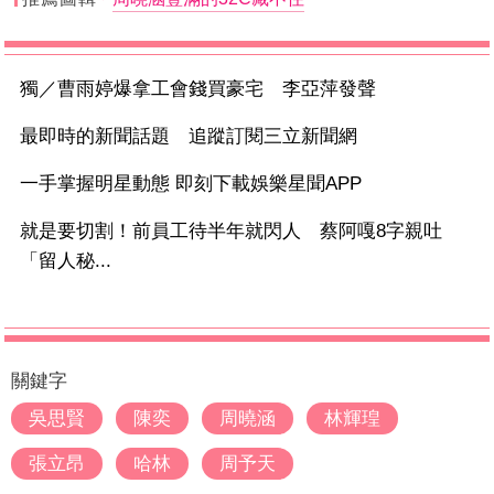
獨／曹雨婷爆拿工會錢買豪宅 李亞萍發聲
最即時的新聞話題 追蹤訂閱三立新聞網
一手掌握明星動態 即刻下載娛樂星聞APP
就是要切割！前員工待半年就閃人 蔡阿嘎8字親吐
「留人秘...
關鍵字
吳思賢
陳奕
周曉涵
林輝瑝
張立昂
哈林
周予天