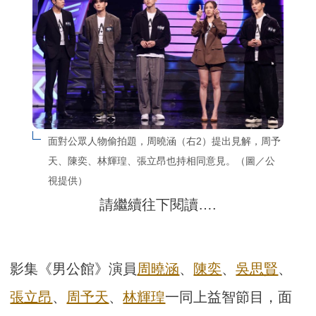
面對公眾人物偷拍題，周曉涵（右2）提出見解，周予
天、陳奕、林輝瑝、張立昂也持相同意見。（圖／公
視提供）
請繼續往下閱讀….
影集《男公館》演員
周曉涵
、
陳奕
、
吳思賢
、
張立昂
、
周予天
、
林輝瑝
一同上益智節目，面