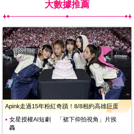
大數據推薦
Apink走過15年粉紅奇蹟！8/8相約高雄巨蛋
女星授權AI短劇 「裙下仰拍視角」片挨
轟