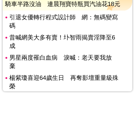
騎車半路沒油 連晨翔寶特瓶買汽油花18元
引退女優轉行程式設計師 網：無碼變寫
碼
昔喊網美大多有賣！圤智雨揭賣淫降至6
成
男星兩度罹白血病 淚喊：老天要我放
棄
楊紫瓊喜迎64歲生日 再奪影壇重量級殊
榮