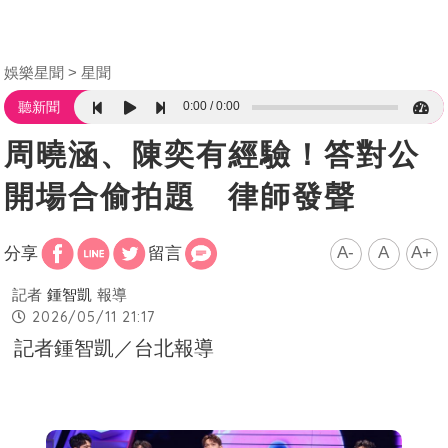
娛樂星聞
星聞
0:00
0:00
聽新聞
周曉涵、陳奕有經驗！答對公
開場合偷拍題 律師發聲
A-
A
A+
分享
留言
記者
鍾智凱
報導
2026/05/11 21:17
記者鍾智凱／台北報導