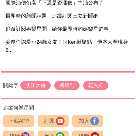
國際油價仍高「下週是否漲價」中油公布了
最即時的新聞話題 追蹤訂閱三立新聞網
追蹤訂閱娛樂星聞 給你最即時的娛樂星鮮事
姜厚任認愛小24歲女友！阿Ken揪疑點 他本人罕現身
6...
關鍵字
淡江大橋
機車到
花火羅
追蹤娛樂星聞
下載APP
訂閱
加入