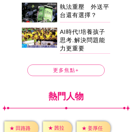
執法重壓 外送平
台還有選擇？
AI時代!培養孩子
思考.解決問題能
力更重要
更多焦點+
熱門人物
★
茜拉
★
田路路
★
姜厚任