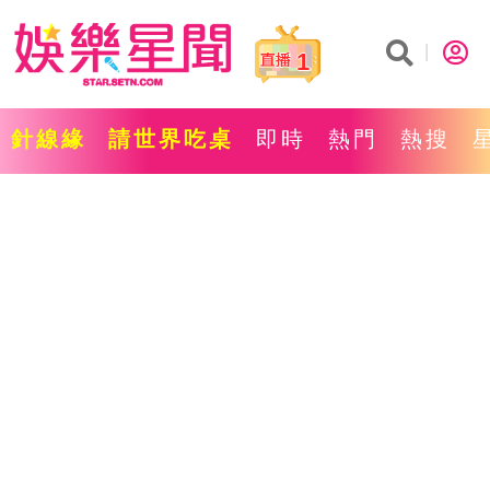
1
針線緣
請世界吃桌
即時
熱門
熱搜