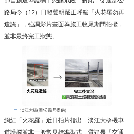
部自創造型護欄」恐釀危險，對此，交通部公
路局今（12）日發聲明嚴正呼籲「火花羅勿再
造謠」，強調影片畫面為施工收尾期間拍攝，
並非最終完工狀態。
淡江大橋(圖/公路局提供)
網紅「火花羅」近日拍片指出，淡江大橋機車
道護欄並非一般常見標準型式，質疑是「交通