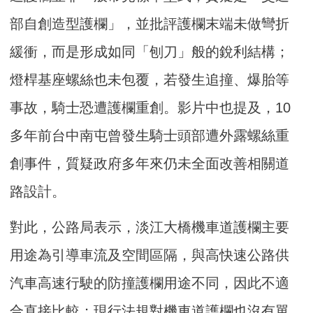
部自創造型護欄」，並批評護欄末端未做彎折
緩衝，而是形成如同「刨刀」般的銳利結構；
燈桿基座螺絲也未包覆，若發生追撞、爆胎等
事故，騎士恐遭護欄重創。影片中也提及，10
多年前台中南屯曾發生騎士頭部遭外露螺絲重
創事件，質疑政府多年來仍未全面改善相關道
路設計。
對此，公路局表示，淡江大橋機車道護欄主要
用途為引導車流及空間區隔，與高快速公路供
汽車高速行駛的防撞護欄用途不同，因此不適
合直接比較；現行法規對機車道護欄也沒有單