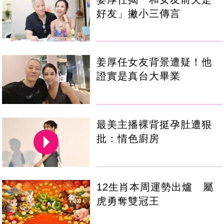
好友」撇小三傳言
姜厚任女友背景遭疑！他
證實是真台大畢業
最美主播裸背挺孕肚遭狠
批：情色廚房
12生肖本周運勢出爐 屬
虎勇奪雙冠王