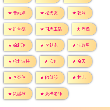
★
乾妹
★
曹雨婷
★
楊光友
★
周遊
★
許常德
★
司馬玉嬌
★
徐莉玲
★
李朝永
★
沈政男
★
安迪
★
余天
★
哈利波特
★
甘比
★
李亞萍
★
陳凱韻
★
劉鑾雄
★
曼樺老師