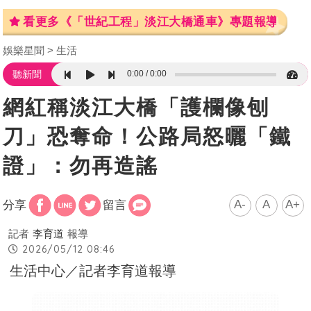
看更多《「世紀工程」淡江大橋通車》專題報導
娛樂星聞
生活
0:00
0:00
聽新聞
網紅稱淡江大橋「護欄像刨
刀」恐奪命！公路局怒曬「鐵
證」：勿再造謠
A-
A
A+
分享
留言
記者
李育道
報導
2026/05/12 08:46
生活中心／記者李育道報導