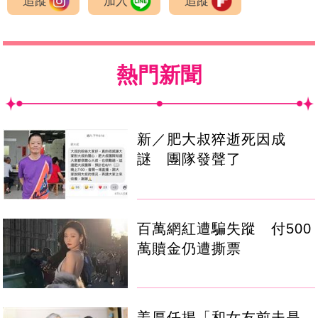
追蹤
加入
追蹤
熱門新聞
新／肥大叔猝逝死因成
謎 團隊發聲了
百萬網紅遭騙失蹤 付500
萬贖金仍遭撕票
姜厚任揭「和女友前夫是