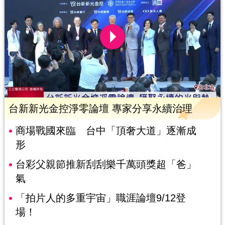
台新新光金控淨零論壇 專家分享永續治理
商場戰國來臨 台中「頂奢大道」逐漸成
形
台彩父親節推新刮刮樂千萬頭獎超「爸」
氣
「拍片人的多重宇宙」職涯論壇9/12登
場！