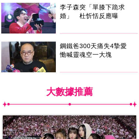
李子森突「單膝下跪求
婚」 杜忻恬反應曝
鋼鐵爸300天痛失4摯愛
慟喊靈魂空一大塊
大數據推薦