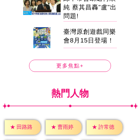
純 蔡其昌轟"盧"出
問題!
臺灣原創遊戲同樂
會8月15日登場！
更多焦點+
熱門人物
★
田路路
★
曹雨婷
★
許常德