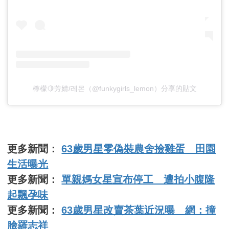
檸檬🍋芳婧/레몬（@funkygirls_lemon）分享的貼文
更多新聞：
63歲男星零偽裝農舍撿雞蛋 田園
生活曝光
更多新聞：
單親媽女星宣布停工 遭拍小腹隆
起飄孕味
更多新聞：
63歲男星改賣茶葉近況曝 網：撞
臉羅志祥