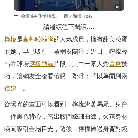
檸檬擁有甜美臉蛋。（圖／翻攝自IG）
請繼續往下閱讀….
檸檬
是
富邦啦啦隊
的人氣成員，擁有甜美臉蛋
的她，早已吸引一票網友關注，近日，檸檬釋
出在球場
應援
熱舞
片段，其中一幕大秀
電臀
技
巧，讓網友全都看傻眼，驚呼：「以為開到兩
倍速
」。
從曝光的畫面可以看到，檸檬綁著馬尾、身穿
一件黑色背心，露出腰間纖細曲線，火辣身材
瞬間吸引全場目光，隨後，檸檬轉過身背對鏡