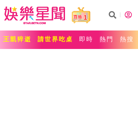
1
王凱猝逝
請世界吃桌
即時
熱門
熱搜