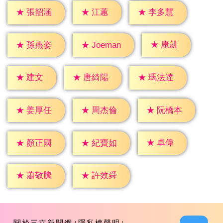
★
江蕙
★
張韶涵
★
李多慧
★
康凱
★
孫燕姿
★
Joeman
★
建文
★
唐綺陽
★
瑪法達
★
姜厚任
★
周杰倫
★
阮橋本
★
卓偉
★
顏正國
★
紀寶如
★
蕭敬騰
★
許效舜
關於三立新聞網
隱私權聲明