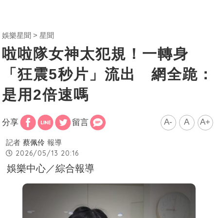
娛樂星聞
星聞
啦啦隊女神太犯規！一轉身
「狂震5秒片」流出 網全跪：
是用2倍速嗎
A-
A
A+
分享
留言
記者
蔡佩伶
報導
2026/05/13 20:16
娛樂中心／綜合報導