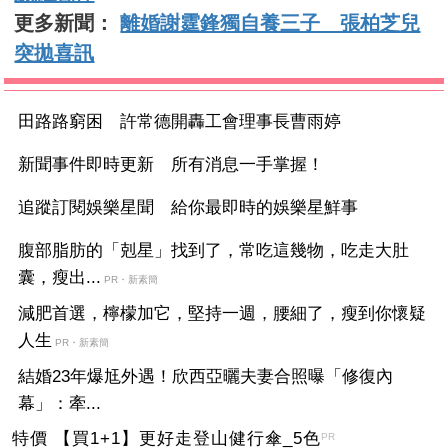
更多新聞：
離婚謝霆鋒獨自養三子 張柏芝兒
突拋喜訊
田路路窮困 許常德開轟工會理事長曹雨婷
新聞事件即時更新 所有消息一手掌握！
追蹤訂閱娛樂星聞 給你最即時的娛樂星鮮事
腹部脂肪的「剋星」找到了，常吃這幾物，吃走大肚
囊，瘦出...
PR・新素簡
減肥首選，檸檬加它，堅持一週，腰細了，瘦到你懷疑
人生
PR・新素簡
結婚23年爆尪外遇！欣西亞曬夫妻合照曝「修復內
幕」：牽...
特價 【買1+1】更好走登山健行傘_5色
PR