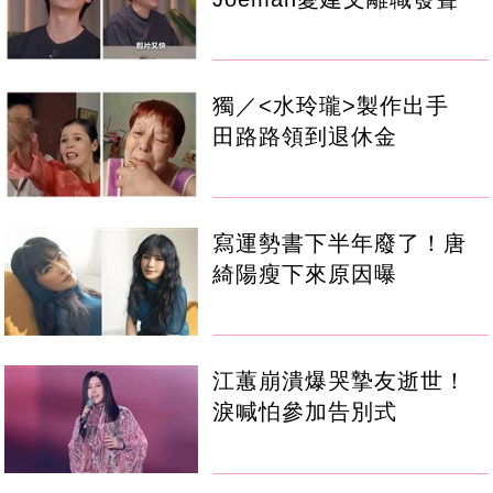
獨／<水玲瓏>製作出手
田路路領到退休金
寫運勢書下半年廢了！唐
綺陽瘦下來原因曝
江蕙崩潰爆哭摯友逝世！
淚喊怕參加告別式