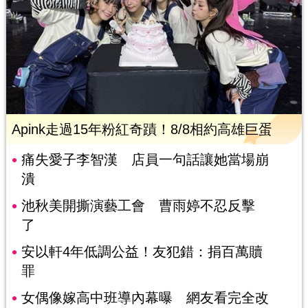
Apink走過15年粉紅奇蹟！8/8相約高雄巨蛋
痛失愛子李智漢 店員一句話讓她當場崩
潰
池秋美開撕演藝工會 曹雨婷不忍反擊
了
安以軒4年低調公益！友犯錯：捐百萬贖
罪
女偶像嫁高中班導內幕曝 網友看完全改