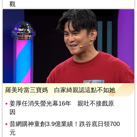
觀
羅美玲當三寶媽 白家綺親認這點不如她
姜厚任消失螢光幕16年 親吐不接戲原
因
昔網購神童創3.9億業績！跌谷底日領700
元