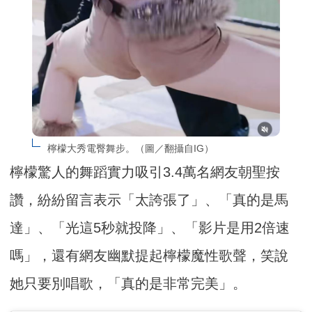
檸檬大秀電臀舞步。（圖／翻攝自IG）
檸檬驚人的舞蹈實力吸引3.4萬名網友朝聖按
讚，紛紛留言表示「太誇張了」、「真的是馬
達」、「光這5秒就投降」、「影片是用2倍速
嗎」，還有網友幽默提起檸檬魔性歌聲，笑說
她只要別唱歌，「真的是非常完美」。