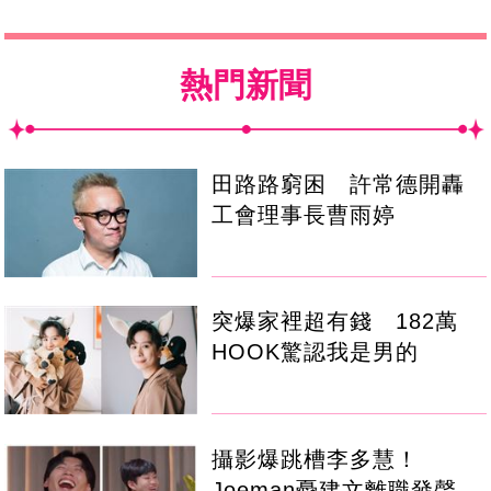
熱門新聞
田路路窮困 許常德開轟
工會理事長曹雨婷
突爆家裡超有錢 182萬
HOOK驚認我是男的
攝影爆跳槽李多慧！
Joeman憂建文離職發聲