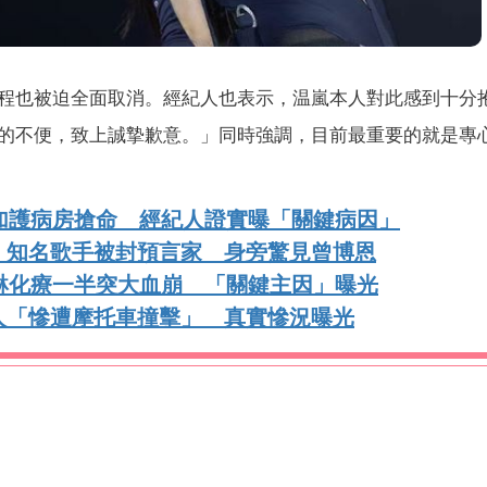
程也被迫全面取消。經紀人也表示，温嵐本人對此感到十分
的不便，致上誠摯歉意。」同時強調，目前最重要的就是專
加護病房搶命 經紀人證實曝「關鍵病因」
！知名歌手被封預言家 身旁驚見曾博恩
琳化療一半突大血崩 「關鍵主因」曝光
人「慘遭摩托車撞擊」 真實慘況曝光