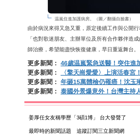
温嵐住進加護病房。（圖／翻攝自臉書）
由於病況來得又急又重，原定後續工作與公開行
「也對歌迷朋友、主辦單位及所有合作夥伴造成
師治療，希望能盡快恢復健康，早日重返舞台。
更多新聞：
46歲温嵐緊急送醫！突住進
更多新聞：
〈擎天崗愛愛〉上演活春宮
更多新聞：
年砸15萬體檢仍罹癌！沈玉
更多新聞：
泰國外景爆意外！台灣主持
姜厚任女友稱學歷「3碩1博」 台大發聲了
最即時的新聞話題 追蹤訂閱三立新聞網