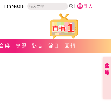
YT
threads
登入
1
音樂
專題
影音
節目
圖輯
直播✦活動