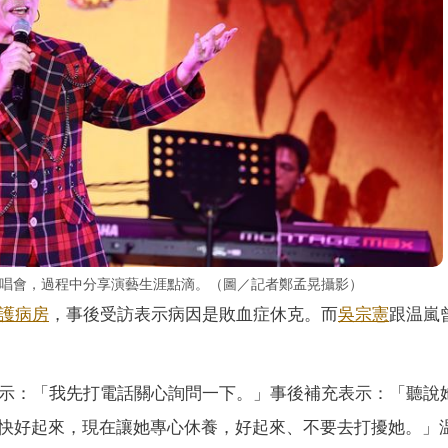
」演唱會，過程中分享演藝生涯點滴。（圖／記者鄭孟晃攝影）
護病房
，事後受訪表示病因是敗血症休克。而
吳宗憲
跟温嵐
表示：「我先打電話關心詢問一下。」事後補充表示：「聽說
快好起來，現在讓她專心休養，好起來、不要去打擾她。」