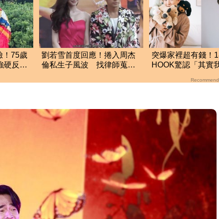
！75歲
劉若雪首度回應！捲入周杰
突爆家裡超有錢！1
強硬反
倫私生子風波 找律師蒐證
HOOK驚認「其實
揚言提告
的」 結局神反轉
Recommend