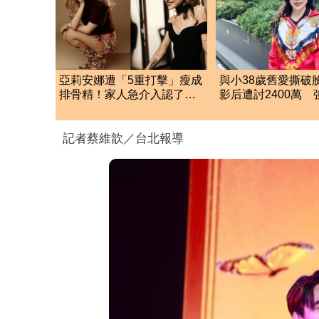
亞莉安娜遭「5重打擊」瘦成
與小38歲舊愛撕破臉
排骨精！家人急介入認了：
影后遭討2400萬 
她真的不好
擊：一分都不給
記者蔡維歆／台北報導