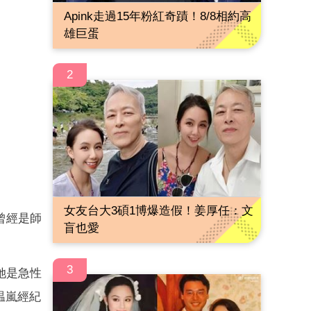
Apink走過15年粉紅奇蹟！8/8相約高
雄巨蛋
2
女友台大3碩1博爆造假！姜厚任：文
曾經是師
盲也愛
3
她是急性
温嵐經紀