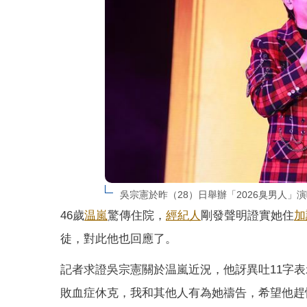
吳宗憲於昨（28）日舉辦「2026臭男人
46歲
温嵐
驚傳住院，
經紀人
剛發聲明證實她住
加
徒，對此他也回應了。
記者求證吳宗憲關於温嵐近況，他訝異吐11字
敗血症休克，我和其他人有為她禱告，希望他趕