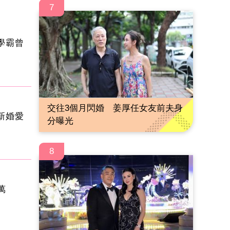
7
學霸曾
交往3個月閃婚 姜厚任女友前夫身
新婚愛
分曝光
8
萬