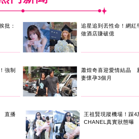
挨批：
追星追到丟性命！網紅
做酒店賺破億
！強制
蕭煌奇喜迎愛情結晶 
妻懷孕3個月
 直播
王祖賢現蹤機場！踩4
CHANEL真實狀態曝