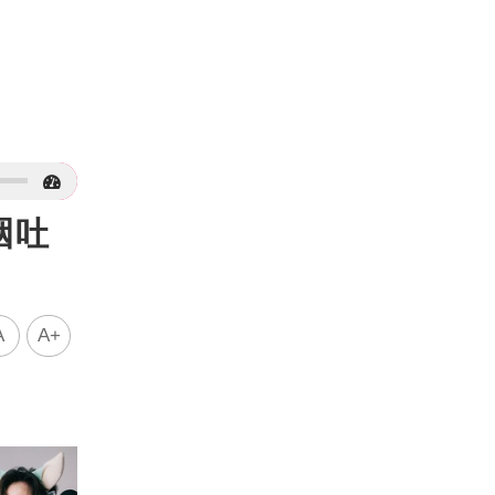
咽吐
A
A+