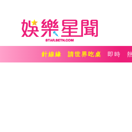
針線緣
請世界吃桌
即時