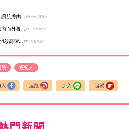
肌膚由...
PR・矽谷電波X
而外養...
PR・矽谷電波X
啟高階...
PR・矽谷電波X
醫院
經紀人
加入
追蹤
加入
追蹤
熱門新聞