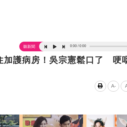
0:00
0:00
聽新聞
住加護病房！吳宗憲鬆口了 哽
A-