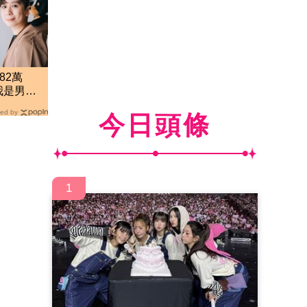
82萬
我是男
網傻眼
ed by
今日頭條
1