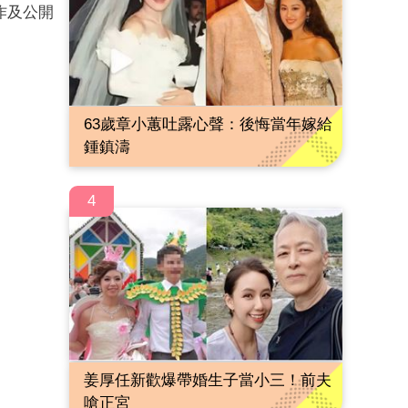
作及公開
63歲章小蕙吐露心聲：後悔當年嫁給
鍾鎮濤
4
姜厚任新歡爆帶婚生子當小三！前夫
嗆正宮