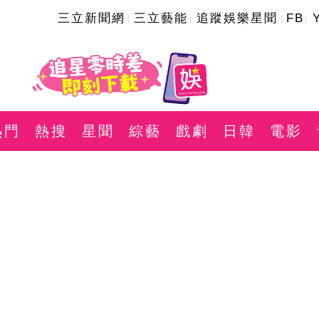
三立新聞網
三立藝能
追蹤娛樂星聞
FB
熱門
熱搜
星聞
綜藝
戲劇
日韓
電影