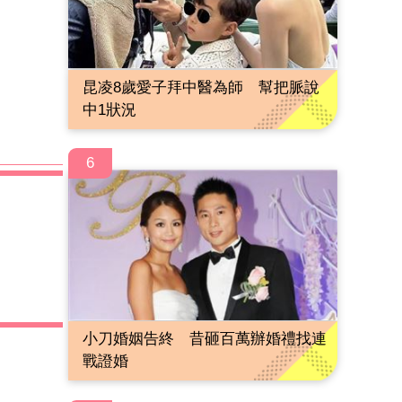
昆凌8歲愛子拜中醫為師 幫把脈說
中1狀況
6
小刀婚姻告終 昔砸百萬辦婚禮找連
戰證婚