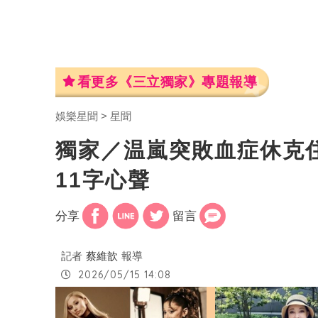
看更多《三立獨家》專題報導
娛樂星聞
星聞
獨家／温嵐突敗血症休克
11字心聲
分享
留言
記者
蔡維歆
報導
2026/05/15 14:08