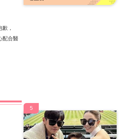
抱歉，
心配合醫
5