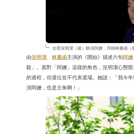
女星況明潔（後）飾演阿嬤，拜師林書函（
由
況明潔
、
林書函
主演的《開始》描述六旬
阿嬤
殺」。面對「阿嬤」這樣的角色，況明潔心態豁
的過程，但退位並不代表退場。她說：「我今年
演阿嬤，也是主角啊！」