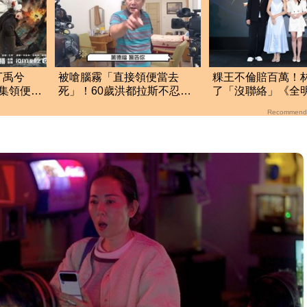
丁禹兮
被嗆腦霧「直接領便當去
粿王不倫賠百萬！
集領便
死」！60歲洪都拉斯不忍
了「沒聯絡」《全
活
了 親上火線回覆ㅤ
組現況曝光
Recommend