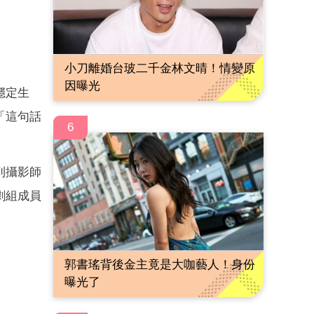
小刀離婚台玻二千金林文晴！情變原
因曝光
穩定生
「這句話
6
到攝影師
劇組成員
郭書瑤背後金主竟是大咖藝人！身份
曝光了