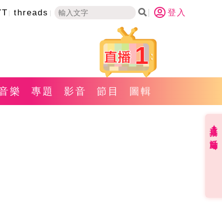
YT
threads
登入
1
音樂
專題
影音
節目
圖輯
直播✦活動