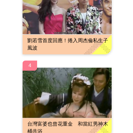
劉若雪首度回應！捲入周杰倫私生子
風波
4
台灣富婆也曾花重金 和當紅男神木
桶共浴