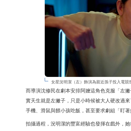
女星況明潔（左）飾演為親近孫子投入電競
而導演沈修民在劇本安排阿嬤這角色克服「左撇
實天生就是左撇子，只是小時候被大人硬改過來
手機、滑鼠與餵小孩吃飯，甚至要求劇組「盯著
拍攝過程，況明潔的豐富經驗也發揮在戲外，她