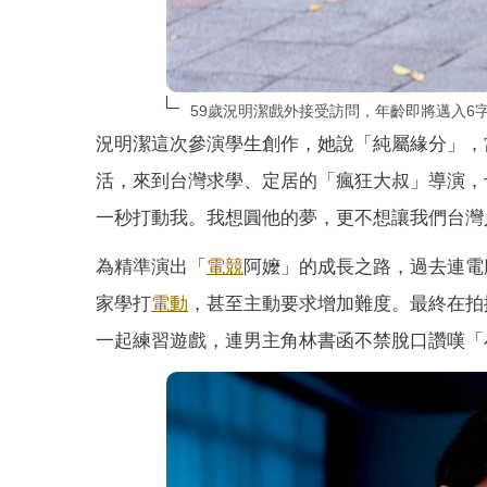
59歲況明潔戲外接受訪問，年齡即將邁入6
況明潔這次參演學生創作，她說「純屬緣分」，
活，來到台灣求學、定居的「瘋狂大叔」導演，
一秒打動我。我想圓他的夢，更不想讓我們台灣
為精準演出「
電競
阿嬤」的成長之路，過去連電
家學打
電動
，甚至主動要求增加難度。最終在拍
一起練習遊戲，連男主角林書函不禁脫口讚嘆「