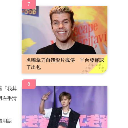
7
名嘴拿刀自殘影片瘋傳 平台發聲認
了出包
8
露「我其
用左手滑
慣用語