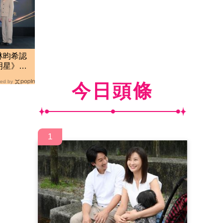
林昀希認
明星》群
ed by
今日頭條
1