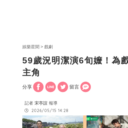
娛樂星聞
戲劇
59歲況明潔演6旬嬤！為
主角
分享
留言
記者
宋亭誼
報導
2026/05/15 14:28