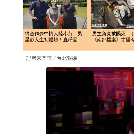
終合作夢中情人陸小芬 男
男主角竟被賜死！
星獻人生初體驗！直呼圓夢
《南部檔案》才播8
了
當 粉絲抗議求復
記者宋亭誼／台北報導