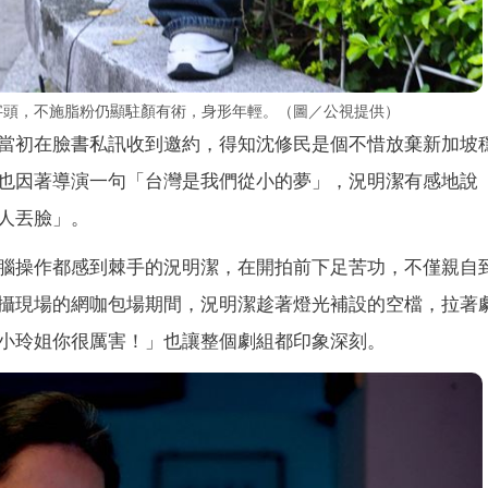
字頭，不施脂粉仍顯駐顏有術，身形年輕。（圖／公視提供）
當初在臉書私訊收到邀約，得知沈修民是個不惜放棄新加坡
也因著導演一句「台灣是我們從小的夢」，況明潔有感地說
人丟臉」。
腦操作都感到棘手的況明潔，在開拍前下足苦功，不僅親自
攝現場的網咖包場期間，況明潔趁著燈光補設的空檔，拉著
小玲姐你很厲害！」也讓整個劇組都印象深刻。