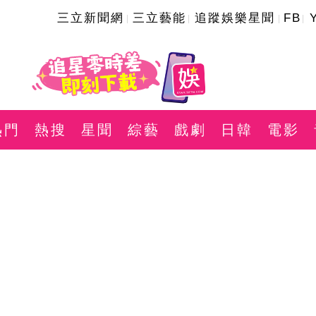
三立新聞網
三立藝能
追蹤娛樂星聞
FB
熱門
熱搜
星聞
綜藝
戲劇
日韓
電影