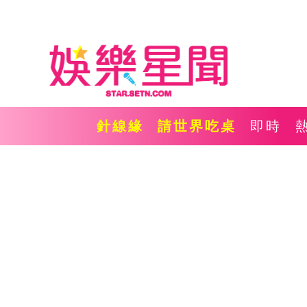
針線緣
請世界吃桌
即時