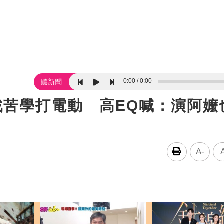
0:00
0:00
聽新聞
戲苦學打電動 高EQ喊：演阿嬤
A-