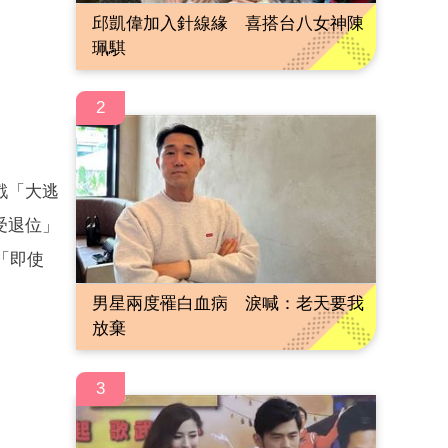
邱凱偉加入針線緣 喜搭台八女神陳
珮騏
2
戲「大逃
受退位」
「即使
男星兩度罹白血病 淚喊：老天要我
放棄
3