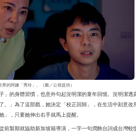
世界的阿嬤「秀玲」。（圖／公視提供）
子」的身體習慣，也意外勾起況明潔的童年回憶。況明潔透
了。」為了這部戲，她決定「校正回歸」，在生活中刻意改
她」，只要她伸出右手就馬上提醒。
從前製期就協助新加坡籍導演，一字一句潤飾台詞成台灣較