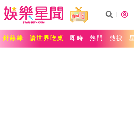
1
針線緣
請世界吃桌
即時
熱門
熱搜