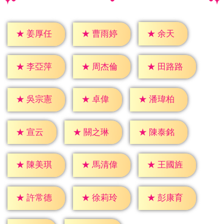
★
余天
★
姜厚任
★
曹雨婷
★
李亞萍
★
周杰倫
★
田路路
★
卓偉
★
吳宗憲
★
潘瑋柏
★
宣云
★
關之琳
★
陳泰銘
★
陳美琪
★
馬清偉
★
王國旌
★
許常德
★
徐莉玲
★
彭康育