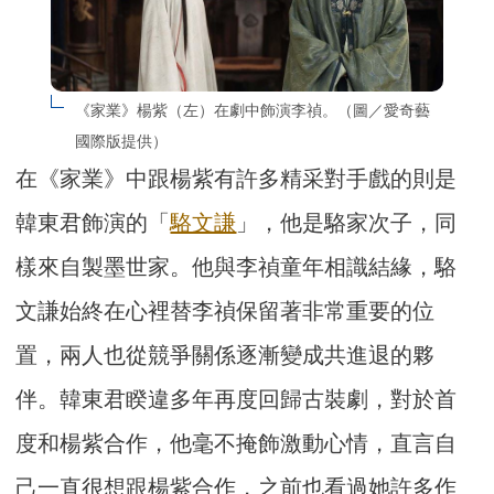
《家業》楊紫（左）在劇中飾演李禎。（圖／愛奇藝
國際版提供）
在《家業》中跟楊紫有許多精采對手戲的則是
韓東君飾演的「
駱文謙
」，他是駱家次子，同
樣來自製墨世家。他與李禎童年相識結緣，駱
文謙始終在心裡替李禎保留著非常重要的位
置，兩人也從競爭關係逐漸變成共進退的夥
伴。韓東君睽違多年再度回歸古裝劇，對於首
度和楊紫合作，他毫不掩飾激動心情，直言自
己一直很想跟楊紫合作，之前也看過她許多作