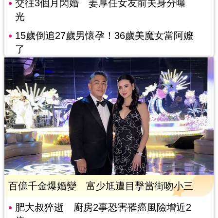
交往3個月閃婚 姜厚任女友前夫身分曝
光
15歲倒追27歲男懷孕！36歲美魔女當阿嬤
了
百億千金爆婚變 富少尪遭目擊當街吻小三
肥大叔猝逝 廚房2事恐害罹癌風險增近2