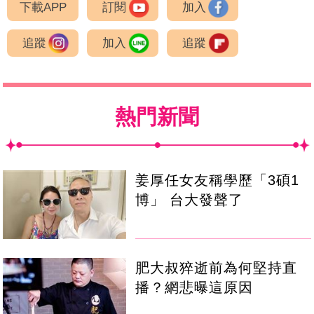
下載APP
訂閱
加入
追蹤
加入
追蹤
熱門新聞
姜厚任女友稱學歷「3碩1
博」 台大發聲了
肥大叔猝逝前為何堅持直
播？網悲曝這原因