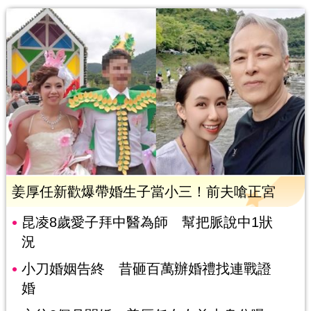
姜厚任新歡爆帶婚生子當小三！前夫嗆正宮
昆凌8歲愛子拜中醫為師 幫把脈說中1狀
況
小刀婚姻告終 昔砸百萬辦婚禮找連戰證
婚