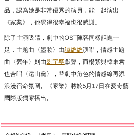
品，認為她是非常優秀的演員，能一起演出
《家業》，他覺得很幸福也很感謝。
除了主演吸睛，劇中的OST陣容同樣話題十
足，主題曲〈墨妝〉由
譚維維
演唱，情感主題
曲〈舊年〉則由
劉宇寧
獻聲，而楊紫與韓東君
也合唱〈遠山黛〉，替劇中角色的情感線再添
浪漫宿命氛圍。《家業》將於5月17日在愛奇藝
國際版獨家播出。