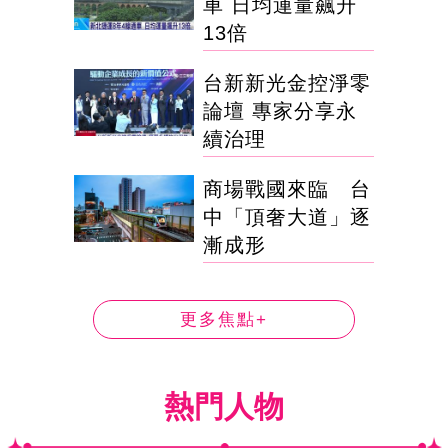
車 日均運量飆升
13倍
台新新光金控淨零
論壇 專家分享永
續治理
商場戰國來臨 台
中「頂奢大道」逐
漸成形
更多焦點+
熱門人物