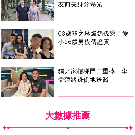
友前夫身分曝光
63歲關之琳爆奶孫戀！愛
小36歲男模傳證實
獨／家樓梯門口重摔 李
亞萍路邊倒地送醫
大數據推薦