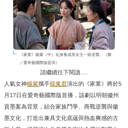
《家業》楊紫（中）化身養成系女主一路逆襲。（圖
／愛奇藝國際版提供）
請繼續往下閱讀….
人氣女神
楊紫
攜手
韓東君
演出的《家業》將於5
月17日在愛奇藝國際版首播，該劇以明朝徽州
貢墨案為背景，結合家族鬥爭、商戰逆襲與徽
墨文化，打造出兼具文化底蘊與熱血爽感的古