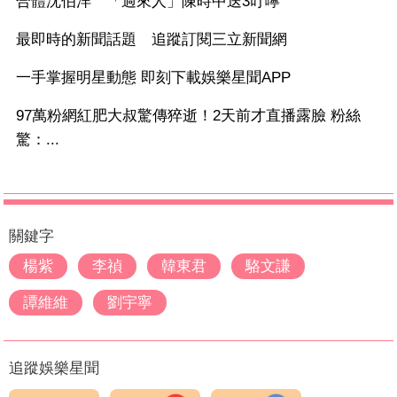
合體沈伯洋 「過來人」陳時中送3叮嚀
最即時的新聞話題 追蹤訂閱三立新聞網
一手掌握明星動態 即刻下載娛樂星聞APP
97萬粉網紅肥大叔驚傳猝逝！2天前才直播露臉 粉絲
驚：...
關鍵字
楊紫
李禎
韓東君
駱文謙
譚維維
劉宇寧
追蹤娛樂星聞