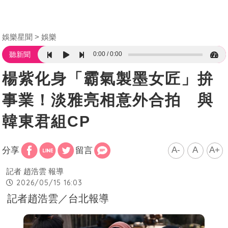
娛樂星聞
娛樂
0:00
0:00
聽新聞
楊紫化身「霸氣製墨女匠」拚
事業！淡雅亮相意外合拍 與
韓東君組CP
A-
A
A+
分享
留言
記者 趙浩雲 報導
2026/05/15 16:03
記者趙浩雲／台北報導