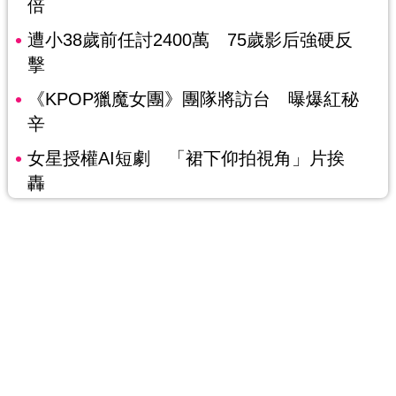
倍
遭小38歲前任討2400萬 75歲影后強硬反
擊
《KPOP獵魔女團》團隊將訪台 曝爆紅秘
辛
女星授權AI短劇 「裙下仰拍視角」片挨
轟