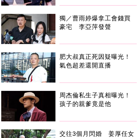
獨／曹雨婷爆拿工會錢買
豪宅 李亞萍發聲
肥大叔真正死因疑曝光！
氣色超差還開直播
周杰倫私生子真相曝光！
孩子的親爹竟是他
交往3個月閃婚 姜厚任女