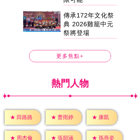
傳承172年文化祭
典 2026雞籠中元
祭將登場
更多焦點+
熱門人物
★
康凱
★
田路路
★
曹雨婷
★
周杰倫
★
張韶涵
★
孫燕姿