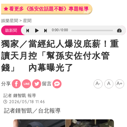
看更多《孫安佐話題不斷》專題報導
娛樂星聞
星聞
0:00
0:00
聽新聞
獨家／當經紀人爆沒底薪！重
讀天月控「幫孫安佐付水管
錢」 內幕曝光了
A-
A
A+
分享
留言
記者
鍾智凱
報導
2026/05/18 11:46
記者鍾智凱／台北報導