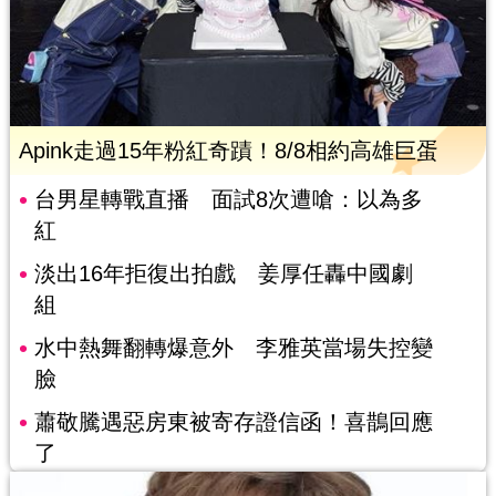
Apink走過15年粉紅奇蹟！8/8相約高雄巨蛋
台男星轉戰直播 面試8次遭嗆：以為多
紅
淡出16年拒復出拍戲 姜厚任轟中國劇
組
水中熱舞翻轉爆意外 李雅英當場失控變
臉
蕭敬騰遇惡房東被寄存證信函！喜鵲回應
了