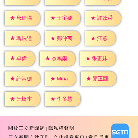
★
唐綺陽
★
王宇婕
★
許效舜
★
江蕙
★
瑪法達
★
鄭仲茵
★
卓偉
★
杰威爾
★
張惠妹
★
Mina
★
許常德
★
顏正國
★
阮橋本
★
李多慧
關於三立新聞網
隱私權聲明
三立新聞自律守則
合作提案窗口
意見反應