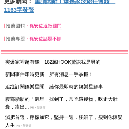
更多新聞：
重讀閃辭！爆孫家沒給任何錢
1163字發聲
推薦圖輯
孫安佐返抵國門
推薦專題
孫安佐話題不斷
突爆家裡超有錢 182萬HOOK驚認我是男的
新聞事件即時更新 所有消息一手掌握！
追蹤訂閱娛樂星聞 給你最即時的娛樂星鮮事
腹部脂肪的「剋星」找到了，常吃這幾物，吃走大肚
囊，瘦出...
PR・新素簡
減肥首選，檸檬加它，堅持一週，腰細了，瘦到你懷疑
人生
PR・新素簡