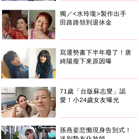
獨／<水玲瓏>製作出手
田路路領到退休金
寫運勢書下半年廢了！唐
綺陽瘦下來原因曝
71歲「台版蘇志燮」認
愛！小24歲女友曝光
孫燕姿悲慟現身告別式！
送別摯友化妝師