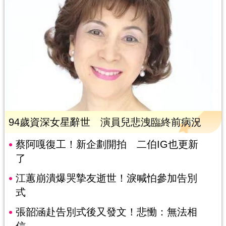
94歲資深女星辭世 演員兒悲洩臨終前病況
蔡阿嘎復工！新企劃開拍 二伯IG也更新
了
江蕙崩潰爆哭摯友逝世！淚喊怕參加告別
式
張韶涵赴告別式後又發文！悲慟：無法相
信