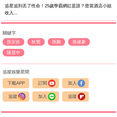
追星追到丟了性命！25歲學霸網紅是誰？曾當酒店小姐
收入...
關鍵字
孫安佐
狄鶯
孫鵬
孫健豪
陳昱中
追蹤娛樂星聞
下載APP
訂閱
加入
追蹤
加入
追蹤