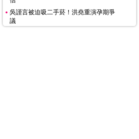
吳謹言被迫吸二手菸！洪堯重演孕期爭
議