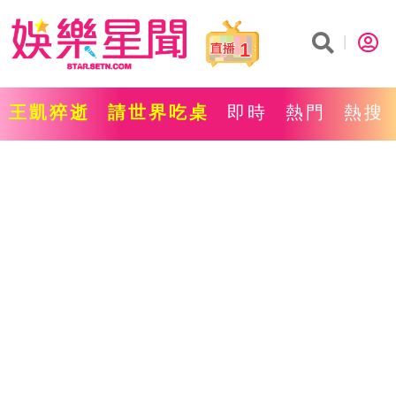
1
王凱猝逝
請世界吃桌
即時
熱門
熱搜