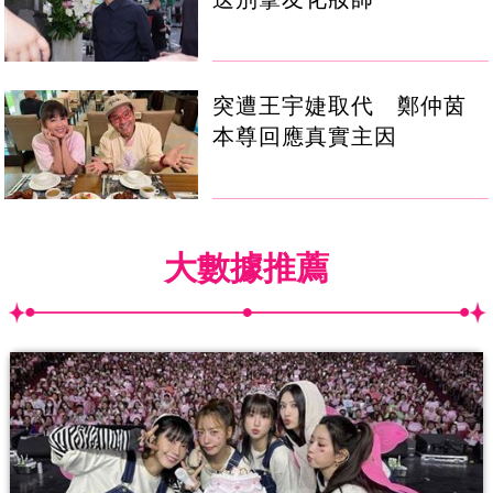
突遭王宇婕取代 鄭仲茵
本尊回應真實主因
大數據推薦