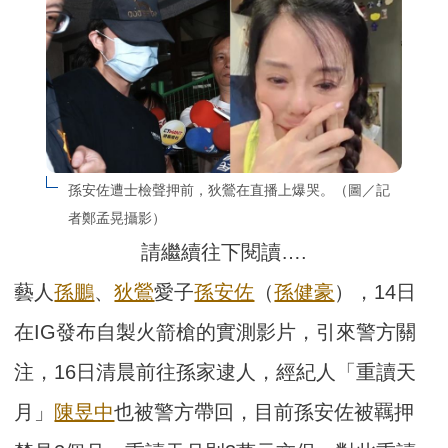
孫安佐遭士檢聲押前，狄鶯在直播上爆哭。（圖／記
者鄭孟晃攝影）
請繼續往下閱讀….
藝人
孫鵬
、
狄鶯
愛子
孫安佐
（
孫健豪
），14日
在IG發布自製火箭槍的實測影片，引來警方關
注，16日清晨前往孫家逮人，經紀人「重讀天
月」
陳昱中
也被警方帶回，目前孫安佐被羈押