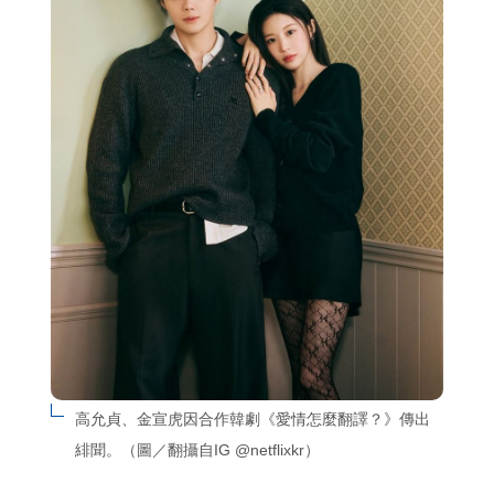
高允貞、金宣虎因合作韓劇《愛情怎麼翻譯？》傳出
緋聞。（圖／翻攝自IG @netflixkr）