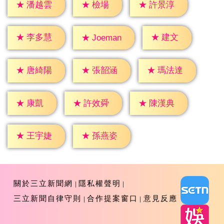
★
檢場
★
潘越雲
★
許景淳
★
建文
★
李多慧
★
Joeman
★
唐綺陽
★
張韶涵
★
瑪法達
★
康凱
★
許效舜
★
陳漢典
★
王宇婕
★
孫燕姿
關於三立新聞網
隱私權聲明
三立新聞自律守則
合作提案窗口
意見反應