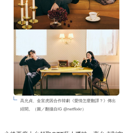
高允貞、金宣虎因合作韓劇《愛情怎麼翻譯？》傳出
緋聞。（圖／翻攝自IG @netflixkr）