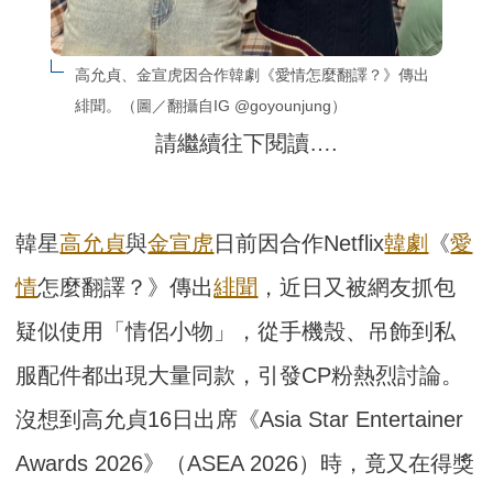
高允貞、金宣虎因合作韓劇《愛情怎麼翻譯？》傳出
緋聞。（圖／翻攝自IG @goyounjung）
請繼續往下閱讀….
韓星
高允貞
與
金宣虎
日前因合作Netflix
韓劇
《
愛
情
怎麼翻譯？》傳出
緋聞
，近日又被網友抓包
疑似使用「情侶小物」，從手機殼、吊飾到私
服配件都出現大量同款，引發CP粉熱烈討論。
沒想到高允貞16日出席《Asia Star Entertainer
Awards 2026》（ASEA 2026）時，竟又在得獎