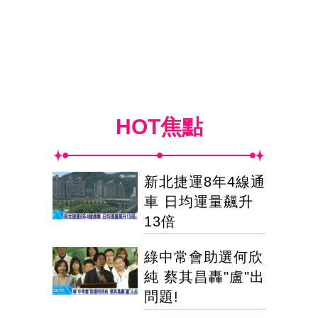
HOT焦點
新北捷運8年4線通
車 日均運量飆升
13倍
綠中常會助選何欣
純 蔡其昌轟"盧"出
問題!