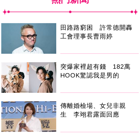
田路路窮困 許常德開轟
工會理事長曹雨婷
突爆家裡超有錢 182萬
HOOK驚認我是男的
傳離婚檢場、女兒非親
生 李翊君露面回應