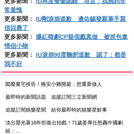
更多新聞：
IU再度發聲認錯 坦言：我感到非
常羞愧
更多新聞：
IU剛淚崩道歉 邊佑錫發親筆手寫
信回應了
更多新聞：
爆紅韓劇CP疑假戲真做 被抓包拿
情侶小物
更多新聞：
IU淚崩90度鞠躬道歉 認了：都是
我不好
闖廢棄宅挨告！晚安小雞開庭：想重新做人
最即時的新聞話題 追蹤訂閱三立新聞網
追蹤訂閱娛樂星聞 給你最即時的娛樂星鮮事
淡出螢光幕16年拒復出拍戲！71歲姜厚任怒轟中國劇
組：...