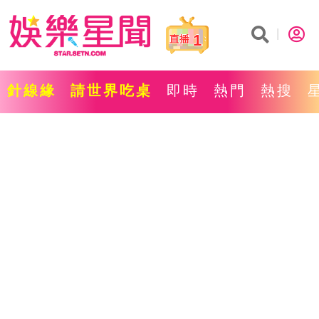
1
針線緣
請世界吃桌
即時
熱門
熱搜