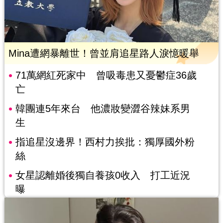
Mina遭網暴離世！曾並肩追星路人淚憶暖舉
71萬網紅死家中 曾吸毒患又憂鬱症36歲
亡
韓團連5年來台 他濃妝變澀谷辣妹系男
生
指追星沒邊界！西村力挨批：獨厚國外粉
絲
女星認離婚後獨自養孩0收入 打工近況
曝