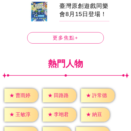
臺灣原創遊戲同樂
會8月15日登場！
更多焦點+
熱門人物
★
曹雨婷
★
田路路
★
許常德
★
納豆
★
王敏淳
★
李翊君