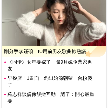
剛分手李鍾碩 IU用前男友歌曲掀熱議
《同伊》女星要嫁了 曝9月嫁企業家男
友
早餐店「1畫面」釣出始源朝聖 台粉傻
了
羅志祥談偶像飯撒互動 認了：開心最重
要