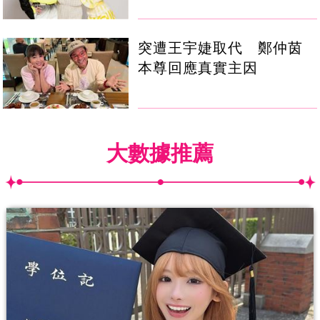
突遭王宇婕取代 鄭仲茵
本尊回應真實主因
大數據推薦