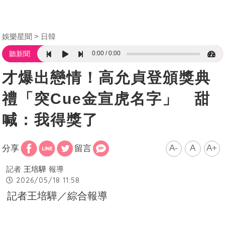
娛樂星聞
日韓
0:00
0:00
聽新聞
才爆出戀情！高允貞登頒獎典
禮「突Cue金宣虎名字」 甜
喊：我得獎了
A-
A
A+
分享
留言
記者
王培驊
報導
2026/05/18 11:58
記者王培驊／綜合報導