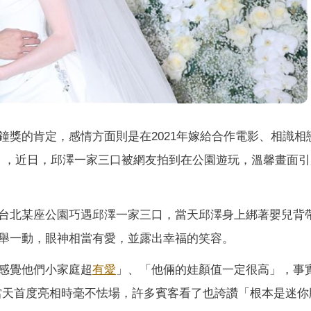
鐘獎的肯定，感情方面則是在2021年嫁給合作電影、相識相
an」，近日，邱澤一家三口被網友拍到在公園遊玩，溫馨畫面
台北某座公園巧遇邱澤一家三口，當天邱澤身上綁著嬰兒背
舉一動，眼神相當有愛，並露出幸福的笑容。
感覺他們小家庭超
有愛
」、「他倆的娃顏值一定很高」，事
宴當天首度亮相時毫不怯場，許多賓客看了也誇讚「根本是迷你