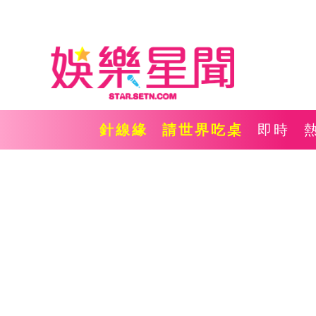
針線緣
請世界吃桌
即時