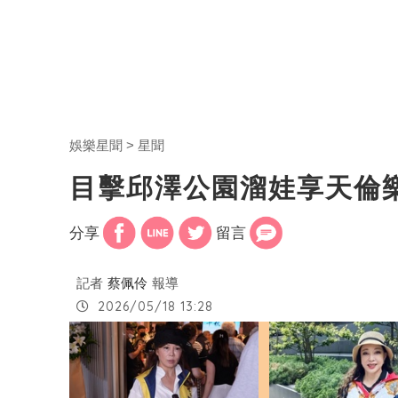
娛樂星聞
星聞
目擊邱澤公園溜娃享天倫
分享
留言
記者
蔡佩伶
報導
2026/05/18 13:28