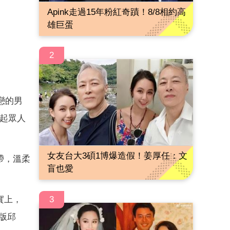
Apink走過15年粉紅奇蹟！8/8相約高
雄巨蛋
2
戀的男
引起眾人
女友台大3碩1博爆造假！姜厚任：文
帶，溫柔
盲也愛
3
實上，
版邱