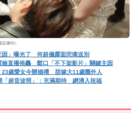
志偉IG）
死因」曝光了 何超儀露面悲痛送別
露臉直播挨轟 鬆口「不下架影片」關鍵主因
23歲愛女今辦婚禮 甜嫁大11歲圈外人
開「超音波照」：充滿期待 網湧入祝福