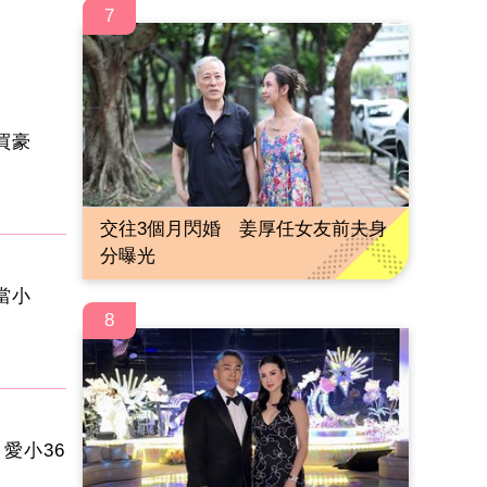
7
買豪
交往3個月閃婚 姜厚任女友前夫身
分曝光
當小
8
愛小36