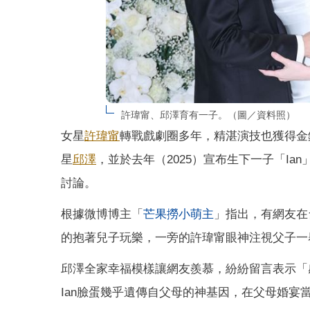
許瑋甯、邱澤育有一子。（圖／資料照）
女星
許瑋甯
轉戰戲劇圈多年，精湛演技也獲得金
星
邱澤
，並於去年（2025）宣布生下一子「I
討論。
根據微博博主「
芒果撈小萌主
」指出，有網友在
的抱著兒子玩樂，一旁的許瑋甯眼神注視父子一
邱澤全家幸福模樣讓網友羨慕，紛紛留言表示「
Ian臉蛋幾乎遺傳自父母的神基因，在父母婚