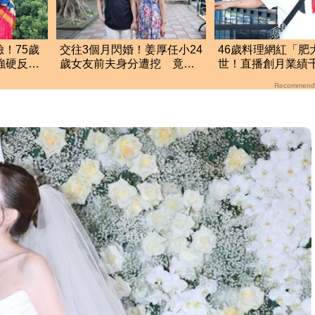
！75歲
交往3個月閃婚！姜厚任小24
46歲料理網紅「肥
強硬反
歲女友前夫身分遭挖 竟是
世！直播創月業績
縣政府高官
前揭3大成功心法
Recommend