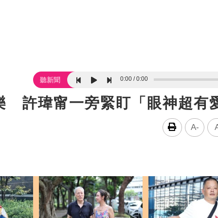
0:00
0:00
聽新聞
樂 許瑋甯一旁緊盯「眼神超有
A-