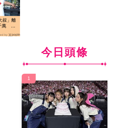
大叔」離
千萬 生
ed by
今日頭條
1