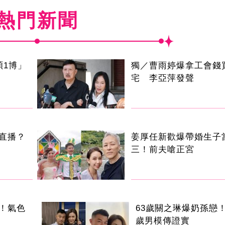
熱門新聞
碩1博」
獨／曹雨婷爆拿工會錢
宅 李亞萍發聲
直播？
姜厚任新歡爆帶婚生子
三！前夫嗆正宮
！氣色
63歲關之琳爆奶孫戀！
歲男模傳證實