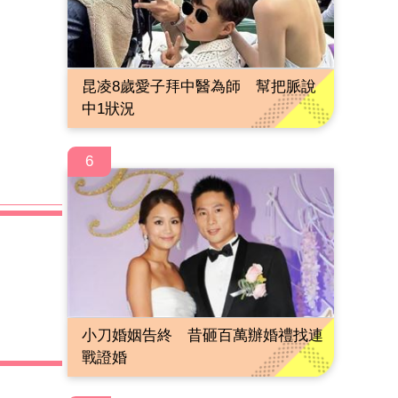
昆凌8歲愛子拜中醫為師 幫把脈說
中1狀況
6
小刀婚姻告終 昔砸百萬辦婚禮找連
戰證婚