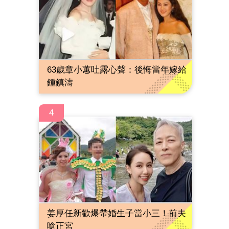
63歲章小蕙吐露心聲：後悔當年嫁給
鍾鎮濤
4
姜厚任新歡爆帶婚生子當小三！前夫
嗆正宮