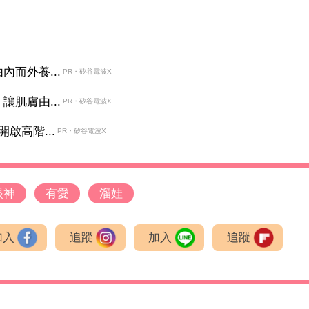
而外養...
PR・矽谷電波X
肌膚由...
PR・矽谷電波X
啟高階...
PR・矽谷電波X
眼神
有愛
溜娃
加入
追蹤
加入
追蹤