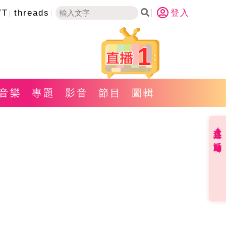
YT
threads
登入
1
音樂
專題
影音
節目
圖輯
直播✦活動