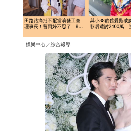
田路路痛批不配當演藝工會
與小38歲舊愛撕破臉
理事長！曹雨婷不忍了 8字
影后遭討2400萬 
首公開發聲
擊：一分都不給
娛樂中心／綜合報導