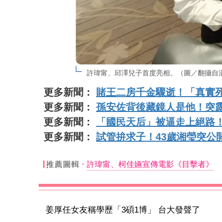
許瑋甯、邱澤兒子首度亮相。（圖／翻攝自湯
更多新聞：
賭王二房千金驟逝！「真實
更多新聞：
孫安佐背後藏鏡人是他！突
更多新聞：
「國民天后」被逼走上絕路！
更多新聞：
試管拚求子！43歲湘瑩突公
推薦圖輯
許瑋甯、柯佳嬿宣傳電影《目擊者》
姜厚任女友稱學歷「3碩1博」 台大發聲了