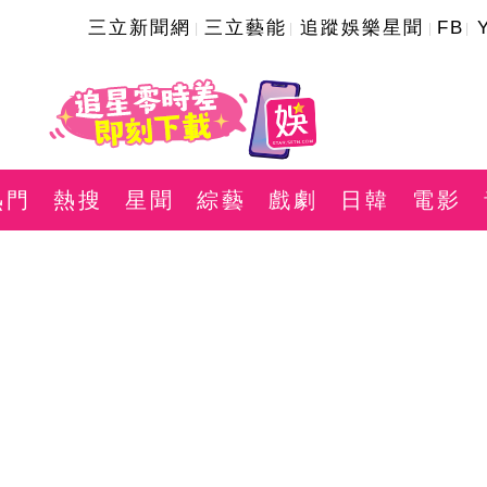
三立新聞網
三立藝能
追蹤娛樂星聞
FB
熱門
熱搜
星聞
綜藝
戲劇
日韓
電影