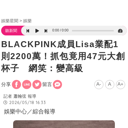
娛樂星聞
娛樂
0:00
0:00
聽新聞
BLACKPINK成員Lisa業配1
則2200萬！抓包竟用47元大創
杯子 網笑：變高級
A-
A
A+
分享
留言
記者
蕭翰弦
報導
2026/05/18 16:33
娛樂中心／綜合報導