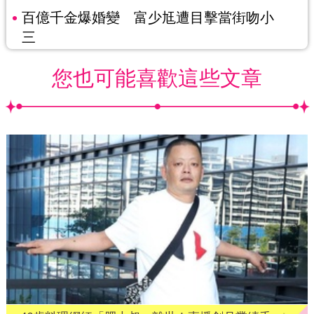
百億千金爆婚變 富少尪遭目擊當街吻小
三
您也可能喜歡這些文章