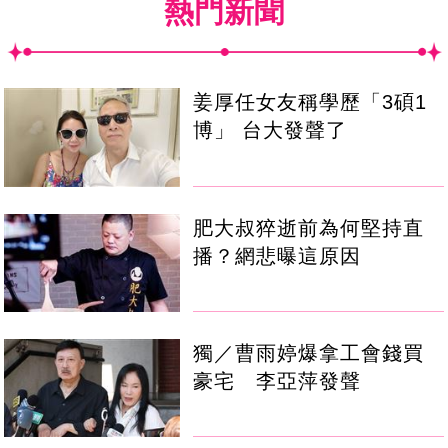
熱門新聞
姜厚任女友稱學歷「3碩1
博」 台大發聲了
肥大叔猝逝前為何堅持直
播？網悲曝這原因
獨／曹雨婷爆拿工會錢買
豪宅 李亞萍發聲