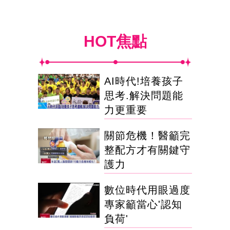
HOT焦點
AI時代!培養孩子
思考.解決問題能
力更重要
關節危機！醫籲完
整配方才有關鍵守
護力
數位時代用眼過度
專家籲當心'認知
負荷'