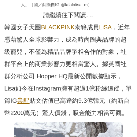
人。（圖／翻攝自IG @lalalalisa_m）
請繼續往下閱讀….
韓國女子天團
BLACKPINK
泰籍成員
LiSA
，近年
憑藉驚人全球影響力，成為時尚圈與品牌的超
級寵兒，不僅為精品品牌爭相合作的對象，社
群平台上的商業影響力更相當驚人。據英國社
群分析公司 Hopper HQ最新公開數據顯示，
Lisa如今在Instagram擁有超過1億粉絲追蹤，單
篇IG
業配
貼文估值已高達約9.3億韓元（約新台
幣2200萬元）驚人價錢，吸金能力相當可觀。