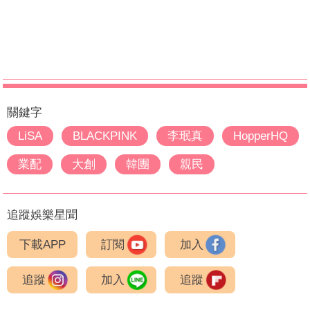
關鍵字
LiSA
BLACKPINK
李珉真
HopperHQ
業配
大創
韓團
親民
追蹤娛樂星聞
下載APP
訂閱
加入
追蹤
加入
追蹤