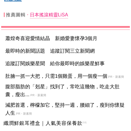
推薦圖輯
日本搖滾精靈LiSA
蕭煌奇喜迎愛情結晶 新婚愛妻懷孕3個月
最即時的新聞話題 追蹤訂閱三立新聞網
追蹤訂閱娛樂星聞 給你最即時的娛樂星鮮事
肚腩一抓一大把，只需1個雞蛋，用一個瘦一個
PR・新素簡
腹部脂肪的「剋星」找到了，常吃這幾物，吃走大肚
囊，瘦出...
PR・新素簡
減肥首選，檸檬加它，堅持一週，腰細了，瘦到你懷疑
人生
PR・新素簡
纖潤鮮銀耳禮盒｜人氣美容保養款
PR