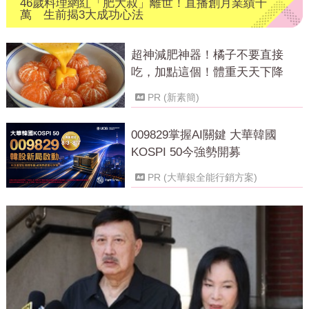
46歲料理網紅「肥大叔」離世！直播創月業績千
萬 生前揭3大成功心法
超神減肥神器！橘子不要直接
吃，加點這個！體重天天下降
PR (新素簡)
009829掌握AI關鍵 大華韓國
KOSPI 50今強勢開募
PR (大華銀全能行銷方案)