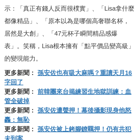
示：「真正有錢人反而很樸實」、「Lisa拿什麼
都像精品」、「原本以為是哪個高奢聯名杯，
居然是大創」、「47元杯子瞬間精品感爆
表」。笑稱，Lisa根本擁有「點平價品變高級」
的變現能力。
更多新聞：
孫安佐也有吸大麻嗎？重讀天月16
字回了
更多新聞：
前韓團來台揭練習生地獄訓練：血
管全破掉
更多新聞：
孫安佐遭聲押！幕後攝影現身他怒
轟：無恥
更多新聞：
孫安佐被上銬腳鐐羈押！仍有共犯
未到案