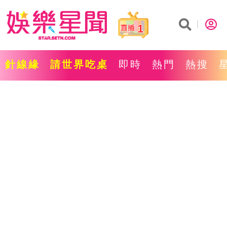
1
針線緣
請世界吃桌
即時
熱門
熱搜