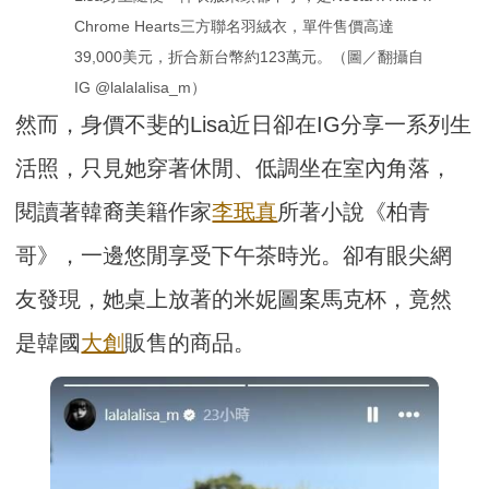
Chrome Hearts三方聯名羽絨衣，單件售價高達
39,000美元，折合新台幣約123萬元。（圖／翻攝自
IG @lalalalisa_m）
然而，身價不斐的Lisa近日卻在IG分享一系列生
活照，只見她穿著休閒、低調坐在室內角落，
閱讀著韓裔美籍作家
李珉真
所著小說《柏青
哥》，一邊悠閒享受下午茶時光。卻有眼尖網
友發現，她桌上放著的米妮圖案馬克杯，竟然
是韓國
大創
販售的商品。