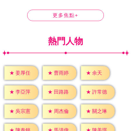
更多焦點+
熱門人物
★
余天
★
姜厚任
★
曹雨婷
★
李亞萍
★
田路路
★
許常德
★
吳宗憲
★
周杰倫
★
關之琳
★
陳泰銘
★
馬清偉
★
陳美琪