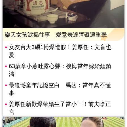
樂天女孩淚揭往事 愛意表達障礙遭重擊
女友台大3碩1博爆造假！姜厚任：文盲也
愛
63歲章小蕙吐露心聲：後悔當年嫁給鍾鎮
濤
最遺憾童年記憶空白 禹菡：當年真不懂
事
姜厚任新歡爆帶婚生子當小三！前夫嗆正
宮