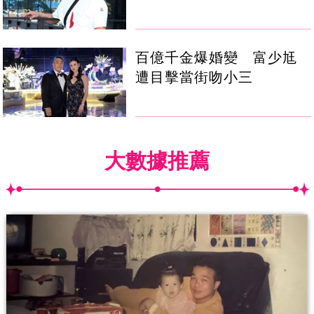
百億千金爆婚變 富少尪
遭目擊當街吻小三
大數據推薦