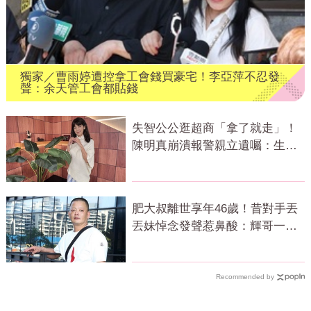
獨家／曹雨婷遭控拿工會錢買豪宅！李亞萍不忍發
聲：余天管工會都貼錢
失智公公逛超商「拿了就走」！
陳明真崩潰報警親立遺囑：生命
無常
肥大叔離世享年46歲！昔對手丟
丟妹悼念發聲惹鼻酸：輝哥一路
好走
Recommended by