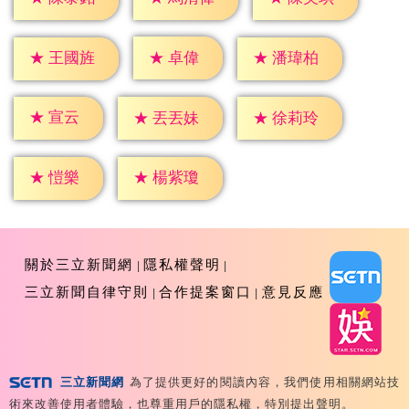
★
卓偉
★
王國旌
★
潘瑋柏
★
宣云
★
丟丟妹
★
徐莉玲
★
愷樂
★
楊紫瓊
關於三立新聞網
隱私權聲明
三立新聞自律守則
合作提案窗口
意見反應
三立新聞網
為了提供更好的閱讀內容，我們使用相關網站技
Copyright ©2026 Sanlih E-Television All Rights
術來改善使用者體驗，也尊重用戶的隱私權，特別提出聲明。