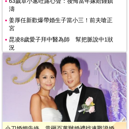
63歲章小蕙吐露心聲：後悔當年嫁給鍾鎮
濤
姜厚任新歡爆帶婚生子當小三！前夫嗆正
宮
昆凌8歲愛子拜中醫為師 幫把脈說中1狀
況
小刀婚姻告終 昔砸百萬辦婚禮找連戰證婚