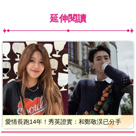
延伸閱讀
愛情長跑14年！秀英證實：和鄭敬淏已分手