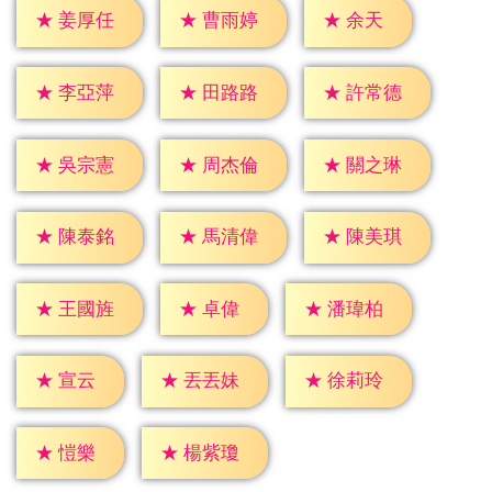
★
余天
★
姜厚任
★
曹雨婷
★
李亞萍
★
田路路
★
許常德
★
吳宗憲
★
周杰倫
★
關之琳
★
陳泰銘
★
馬清偉
★
陳美琪
★
卓偉
★
王國旌
★
潘瑋柏
★
宣云
★
丟丟妹
★
徐莉玲
★
愷樂
★
楊紫瓊