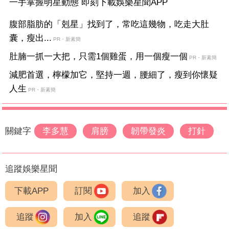
一手掌握明星動態 即刻下載娛樂星聞APP
腹部脂肪的「剋星」找到了，常吃這幾物，吃走大肚
囊，瘦出...
PR・新素簡
肚腩一抓一大把，只需1個雞蛋，用一個瘦一個
PR・新素簡
減肥首選，檸檬加它，堅持一週，腰細了，瘦到你懷疑
人生
PR・新素簡
關鍵字
李多慧
肩膀
韌帶發炎
打針
追蹤娛樂星聞
下載APP
訂閱
加入
追蹤
加入
追蹤