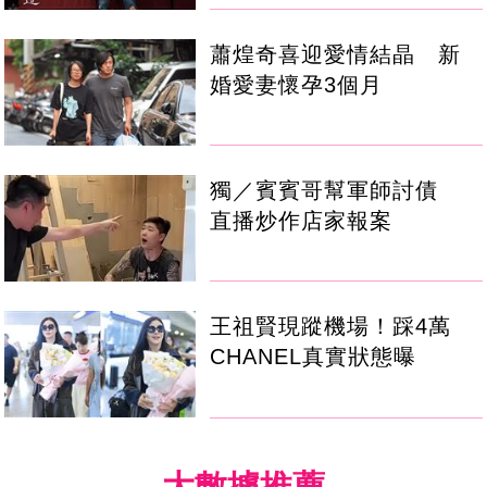
蕭煌奇喜迎愛情結晶 新
婚愛妻懷孕3個月
獨／賓賓哥幫軍師討債
直播炒作店家報案
王祖賢現蹤機場！踩4萬
CHANEL真實狀態曝
大數據推薦