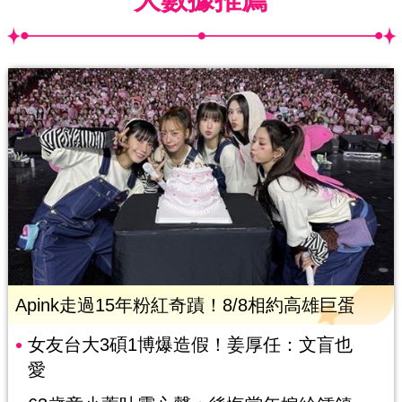
Apink走過15年粉紅奇蹟！8/8相約高雄巨蛋
女友台大3碩1博爆造假！姜厚任：文盲也
愛