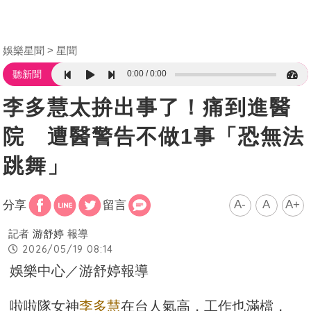
娛樂星聞
星聞
0:00
0:00
聽新聞
李多慧太拚出事了！痛到進醫
院 遭醫警告不做1事「恐無法
跳舞」
A-
A
A+
分享
留言
記者
游舒婷
報導
2026/05/19 08:14
娛樂中心／游舒婷報導
啦啦隊女神
李多慧
在台人氣高，工作也滿檔，