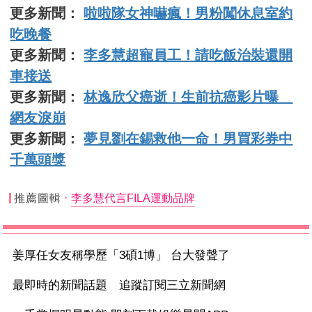
更多新聞：
啦啦隊女神嚇瘋！男粉闖休息室約
吃晚餐
更多新聞：
李多慧超寵員工！請吃飯治裝還開
車接送
更多新聞：
林逸欣父癌逝！生前抗癌影片曝
網友淚崩
更多新聞：
夢見劉在錫救他一命！男買彩券中
千萬頭獎
推薦圖輯
李多慧代言FILA運動品牌
姜厚任女友稱學歷「3碩1博」 台大發聲了
最即時的新聞話題 追蹤訂閱三立新聞網