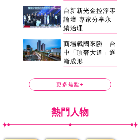
台新新光金控淨零
論壇 專家分享永
續治理
商場戰國來臨 台
中「頂奢大道」逐
漸成形
更多焦點+
熱門人物