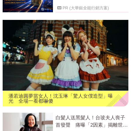
PR (大華銀全能行銷方案)
潘若迪圓夢當女人！沈玉琳「驚人女僕造型」曝
光 全場一看都嚇傻
白髮人送黑髮人！台玻夫人喪子
首發聲 痛曝「2因素」揭離世真