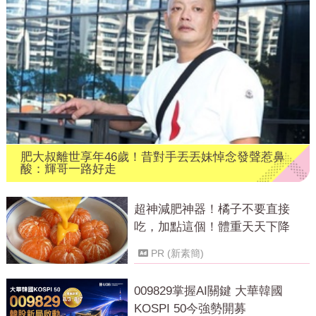
肥大叔離世享年46歲！昔對手丟丟妹悼念發聲惹鼻
酸：輝哥一路好走
超神減肥神器！橘子不要直接
吃，加點這個！體重天天下降
PR (新素簡)
009829掌握AI關鍵 大華韓國
KOSPI 50今強勢開募