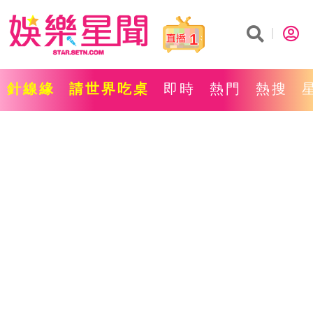
1
針線緣
請世界吃桌
即時
熱門
熱搜