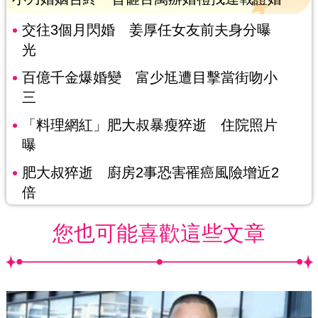
交往3個月閃婚 姜厚任女友前夫身分曝
光
百億千金爆婚變 富少尪遭目擊當街吻小
三
「料理網紅」肥大叔暴瘦猝逝 住院照片
曝
肥大叔猝逝 廚房2事恐害罹癌風險增近2
倍
您也可能喜歡這些文章