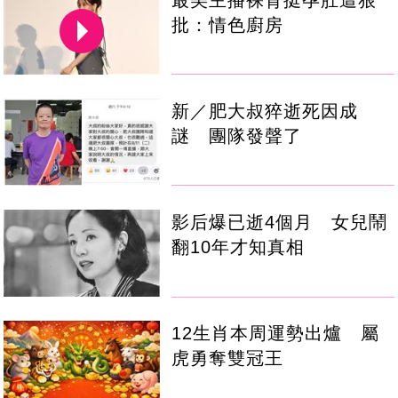
批：情色廚房
新／肥大叔猝逝死因成
謎 團隊發聲了
影后爆已逝4個月 女兒鬧
翻10年才知真相
12生肖本周運勢出爐 屬
虎勇奪雙冠王