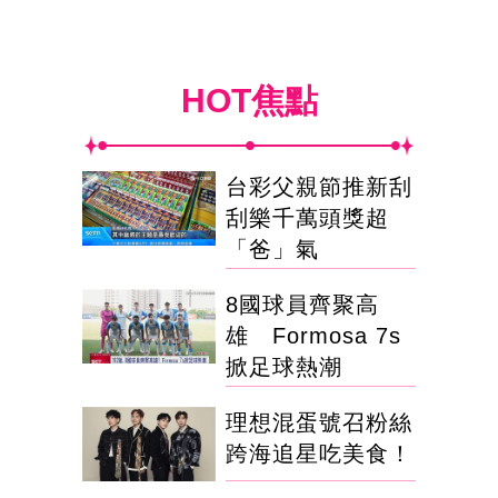
HOT焦點
台彩父親節推新刮
刮樂千萬頭獎超
「爸」氣
8國球員齊聚高
雄 Formosa 7s
掀足球熱潮
理想混蛋號召粉絲
跨海追星吃美食！