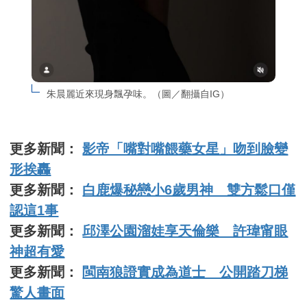
朱晨麗近來現身飄孕味。（圖／翻攝自IG）
更多新聞：
影帝「嘴對嘴餵藥女星」吻到臉變
形挨轟
更多新聞：
白鹿爆秘戀小6歲男神 雙方鬆口僅
認這1事
更多新聞：
邱澤公園溜娃享天倫樂 許瑋甯眼
神超有愛
更多新聞：
閩南狼證實成為道士 公開踏刀梯
驚人畫面