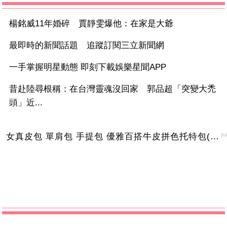
楊銘威11年婚碎 賈靜雯爆他：在家是大爺
最即時的新聞話題 追蹤訂閱三立新聞網
一手掌握明星動態 即刻下載娛樂星聞APP
昔赴陸尋根稱：在台灣靈魂沒回家 郭品超「突變大禿
頭」近...
女真皮包 單肩包 手提包 優雅百搭牛皮拼色托特包(6色)【XWL780163】＊艾美時尚(現+預)
P