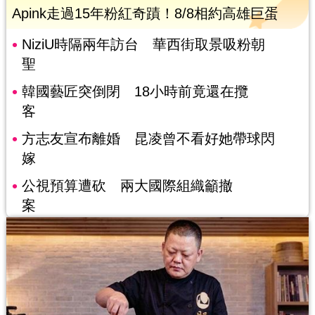
Apink走過15年粉紅奇蹟！8/8相約高雄巨蛋
NiziU時隔兩年訪台 華西街取景吸粉朝
聖
韓國藝匠突倒閉 18小時前竟還在攬
客
方志友宣布離婚 昆凌曾不看好她帶球閃
嫁
公視預算遭砍 兩大國際組織籲撤
案