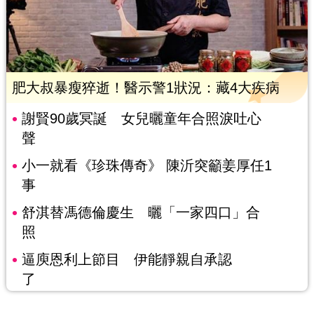
肥大叔暴瘦猝逝！醫示警1狀況：藏4大疾病
謝賢90歲冥誕 女兒曬童年合照淚吐心
聲
小一就看《珍珠傳奇》 陳沂突籲姜厚任1
事
舒淇替馮德倫慶生 曬「一家四口」合
照
逼庾恩利上節目 伊能靜親自承認
了