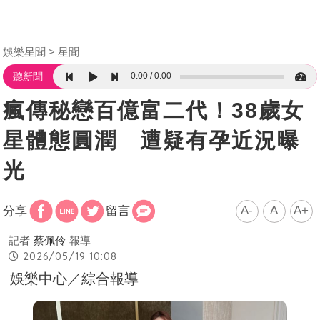
娛樂星聞
星聞
0:00
0:00
聽新聞
瘋傳秘戀百億富二代！38歲女
星體態圓潤 遭疑有孕近況曝
光
A-
A
A+
分享
留言
記者
蔡佩伶
報導
2026/05/19 10:08
娛樂中心／綜合報導