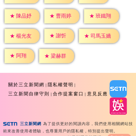
★
陳品妤
★
曹雨婷
★
班鐵翔
★
謝忻
★
楊光友
★
司馬玉嬌
★
阿翔
★
梁赫群
關於三立新聞網
隱私權聲明
三立新聞自律守則
合作提案窗口
意見反應
三立新聞網
為了提供更好的閱讀內容，我們使用相關網站技
Copyright ©2026 Sanlih E-Television All Rights
術來改善使用者體驗，也尊重用戶的隱私權，特別提出聲明。
Reserved 版權所有 盜用必究 台北市內湖區舊宗路一段159