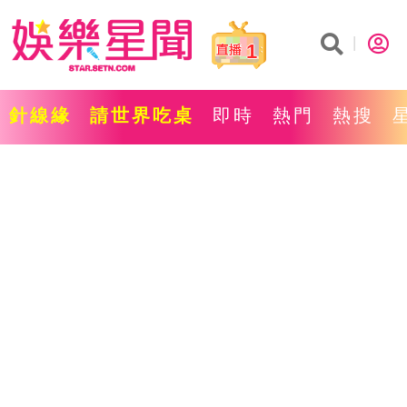
1
針線緣
請世界吃桌
即時
熱門
熱搜