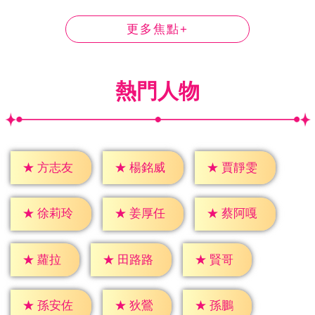
更多焦點+
熱門人物
★
方志友
★
楊銘威
★
賈靜雯
★
徐莉玲
★
姜厚任
★
蔡阿嘎
★
蘿拉
★
賢哥
★
田路路
★
狄鶯
★
孫鵬
★
孫安佐