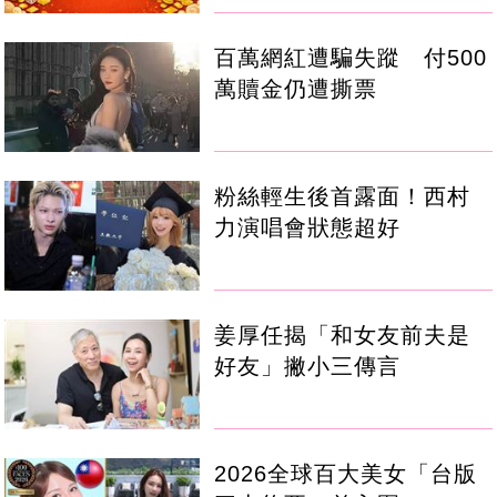
百萬網紅遭騙失蹤 付500
萬贖金仍遭撕票
粉絲輕生後首露面！西村
力演唱會狀態超好
姜厚任揭「和女友前夫是
好友」撇小三傳言
2026全球百大美女「台版