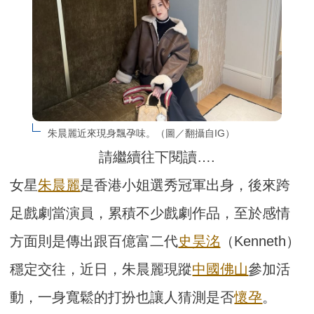
朱晨麗近來現身飄孕味。（圖／翻攝自IG）
請繼續往下閱讀….
女星
朱晨麗
是香港小姐選秀冠軍出身，後來跨
足戲劇當演員，累積不少戲劇作品，至於感情
方面則是傳出跟百億富二代
史昊洺
（Kenneth）
穩定交往，近日，朱晨麗現蹤
中國佛山
參加活
動，一身寬鬆的打扮也讓人猜測是否
懷孕
。