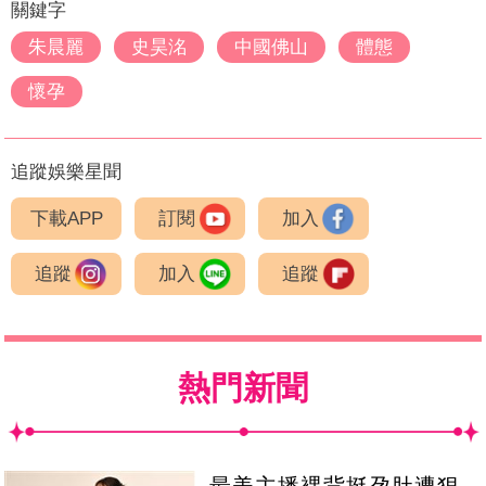
關鍵字
朱晨麗
史昊洺
中國佛山
體態
懷孕
追蹤娛樂星聞
下載APP
訂閱
加入
追蹤
加入
追蹤
熱門新聞
最美主播裸背挺孕肚遭狠