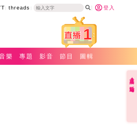
YT
threads
登入
1
音樂
專題
影音
節目
圖輯
直播✦活動