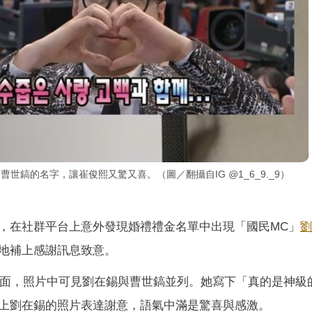
世鎬的名字，讓崔俊熙又驚又喜。（圖／翻攝自IG @1_6_9._9）
，在社群平台上意外發現婚禮禮金名單中出現「國民MC」
劉
地補上感謝訊息致意。
單畫面，照片中可見劉在錫與曹世鎬並列。她寫下「真的是神級
上劉在錫的照片表達謝意，語氣中滿是驚喜與感激。