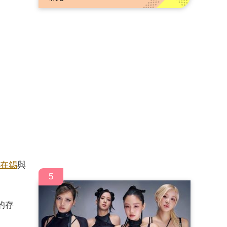
在錫
與
5
的存