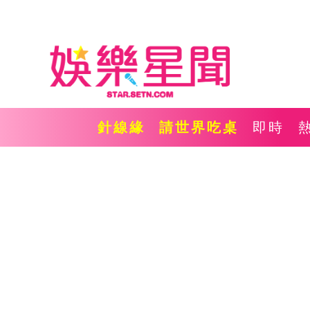
針線緣
請世界吃桌
即時