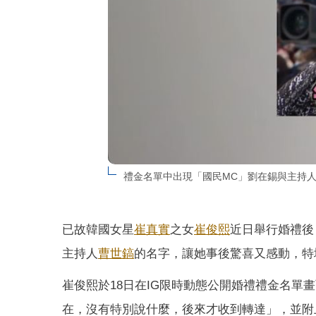
禮金名單中出現「國民MC」劉在錫與主持人曹
已故韓國女星
崔真實
之女
崔俊熙
近日舉行婚禮後
主持人
曹世鎬
的名字，讓她事後驚喜又感動，特
崔俊熙於18日在IG限時動態公開婚禮禮金名
在，沒有特別說什麼，後來才收到轉達」，並附