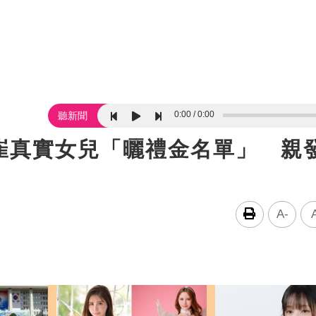
0:00
0:00
聽新聞
崔真實女兒「曬禮金名單」 親
A-