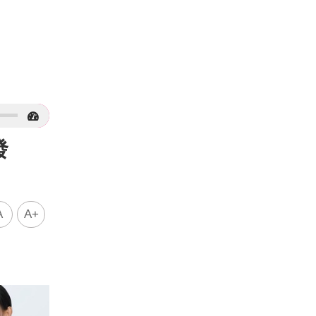
發
A
A+