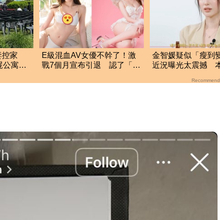
妻控家
E級混血AV女優不幹了！激
金智媛疑似「瘦到
屍公寓享
戰7個月宣布引退 認了「自
近況曝光太震撼 
了
己實力不夠」
狀態：現在最美麗
Recommend