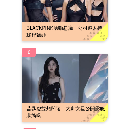
BLACKPINK活動惹議 公司遭人持
球桿猛砸
6
昔暴瘦雙頰凹陷 大咖女星公開露臉
狀態曝