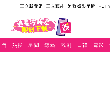
三立新聞網
三立藝能
追蹤娛樂星聞
FB
熱門
熱搜
星聞
綜藝
戲劇
日韓
電影