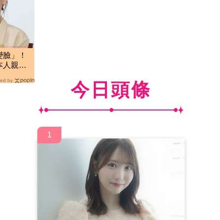
變臉」！
本人親揭
ed by
今日頭條
1