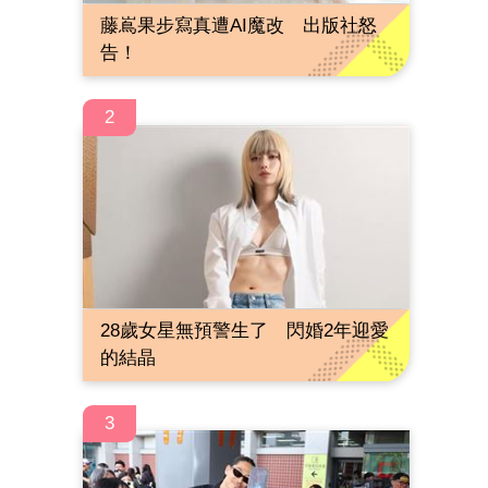
藤嶌果步寫真遭AI魔改 出版社怒
告！
2
28歲女星無預警生了 閃婚2年迎愛
的結晶
3