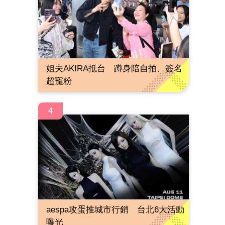
姐夫AKIRA抵台 蹲身陪自拍、簽名
超寵粉
4
aespa攻蛋推城市行銷 台北6大活動
曝光