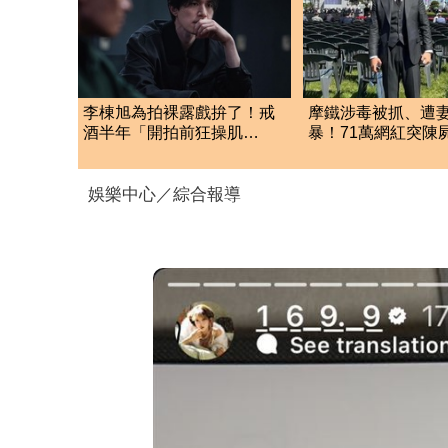
李棟旭為拍裸露戲拚了！戒
摩鐵涉毒被抓、遭
酒半年「開拍前狂操肌
暴！71萬網紅突陳
肉」 幕後魔鬼訓練曝光
年36歲 警方證實
娛樂中心／綜合報導