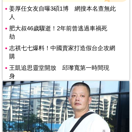
姜厚任女友自曝3碩1博 網搜本名查無此
人
肥大叔46歲驟逝！2年前曾逃過車禍死
劫
志祺七七爆料！中國賣家打造假台企攻網
購
王凱追思靈堂開放 邱瓈寬第一時間現
身