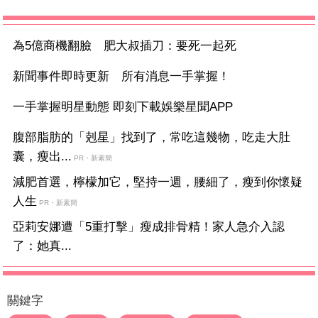
為5億商機翻臉 肥大叔插刀：要死一起死
新聞事件即時更新 所有消息一手掌握！
一手掌握明星動態 即刻下載娛樂星聞APP
腹部脂肪的「剋星」找到了，常吃這幾物，吃走大肚
囊，瘦出...
PR・新素簡
減肥首選，檸檬加它，堅持一週，腰細了，瘦到你懷疑
人生
PR・新素簡
亞莉安娜遭「5重打擊」瘦成排骨精！家人急介入認
了：她真...
關鍵字