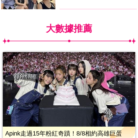
大數據推薦
Apink走過15年粉紅奇蹟！8/8相約高雄巨蛋