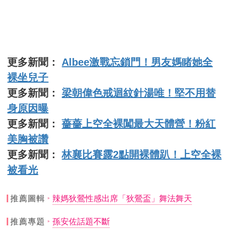
更多新聞：
Albee激戰忘鎖門！男友媽睹她全
裸坐兒子
更多新聞：
梁朝偉色戒迴紋針湯唯！堅不用替
身原因曝
更多新聞：
薔薔上空全裸闖最大天體營！粉紅
美胸被讚
更多新聞：
林襄比賽露2點開裸體趴！上空全裸
被看光
推薦圖輯
辣媽狄鶯性感出席「狄鶯盃」舞法舞天
推薦專題
孫安佐話題不斷