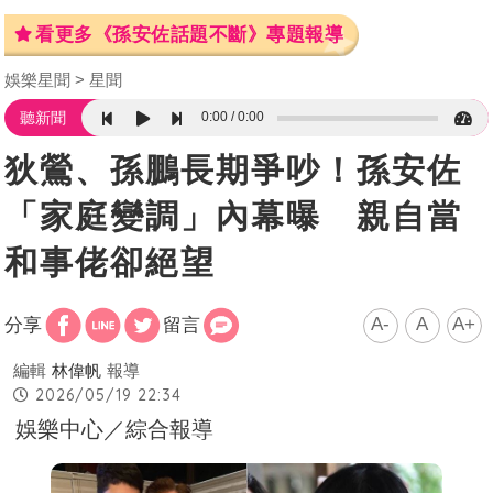
看更多《孫安佐話題不斷》專題報導
娛樂星聞
星聞
0:00
0:00
聽新聞
狄鶯、孫鵬長期爭吵！孫安佐
「家庭變調」內幕曝 親自當
和事佬卻絕望
A-
A
A+
分享
留言
編輯
林偉帆
報導
2026/05/19 22:34
娛樂中心／綜合報導