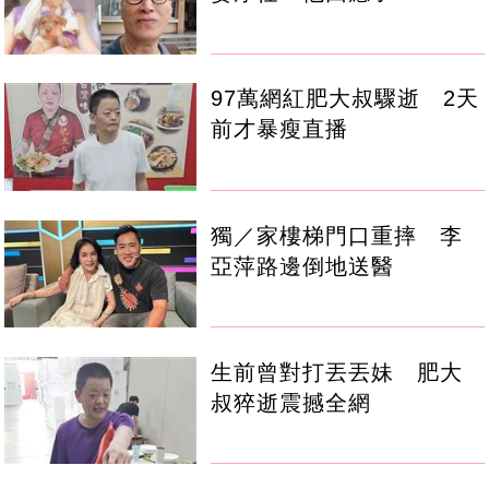
97萬網紅肥大叔驟逝 2天
前才暴瘦直播
獨／家樓梯門口重摔 李
亞萍路邊倒地送醫
生前曾對打丟丟妹 肥大
叔猝逝震撼全網