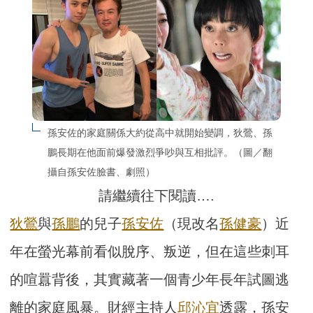
孫安佐的家庭關係大約從高中就開始變調，狄鶯、孫
鵬長期在他面前爆發激烈爭吵與互相批評。（圖／翻
攝自孫安佐臉書、劇照）
請繼續往下閱讀….
狄鶯
與
孫鵬
的兒子
孫安佐
（現改名
孫健豪
）近
年在螢光幕前看似脫序、叛逆，但在這些刺耳
的喧囂背後，其實藏著一個青少年長年試圖逃
離的家庭風暴。財經主持人
邱沁宜
透露，孫安