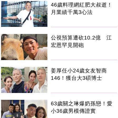
46歲料理網紅肥大叔逝！
月業績千萬3心法
公視預算遭砍10.2億 江
宏恩罕見開砲
姜厚任小24歲女友智商
146！獲台大3碩博士
63歲關之琳爆奶孫戀！愛
小36歲男模傳證實