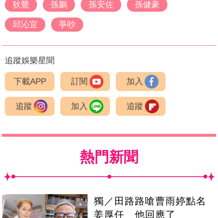
狄鶯
孫鵬
孫安佐
孫健豪
邱沁宜
爭吵
追蹤娛樂星聞
下載APP
訂閱
加入
追蹤
加入
追蹤
熱門新聞
獨／田路路嗆曹雨婷點名
姜厚任 他回應了