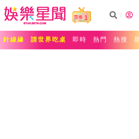
1
針線緣
請世界吃桌
即時
熱門
熱搜