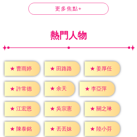
更多焦點+
熱門人物
★
曹雨婷
★
田路路
★
姜厚任
★
余天
★
許常德
★
李亞萍
★
江宏恩
★
吳宗憲
★
關之琳
★
陳泰銘
★
丟丟妹
★
陸小芬