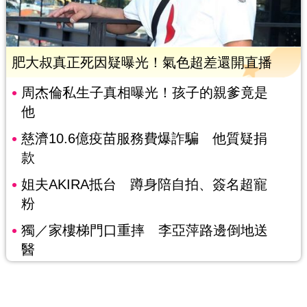
肥大叔真正死因疑曝光！氣色超差還開直播
周杰倫私生子真相曝光！孩子的親爹竟是
他
慈濟10.6億疫苗服務費爆詐騙 他質疑捐
款
姐夫AKIRA抵台 蹲身陪自拍、簽名超寵
粉
獨／家樓梯門口重摔 李亞萍路邊倒地送
醫