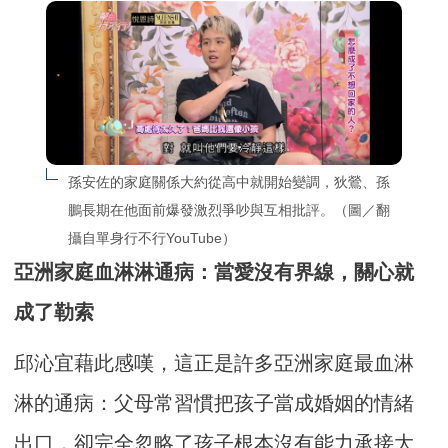
孫安佐的家庭關係大約從高中就開始變調，狄鶯、孫
鵬長期在他面前爆發激烈爭吵與互相批評。（圖／翻
攝自單身行不行YouTube）
亞洲家庭血淋淋通病：當愛沒有界線，關心就
成了勒索
邱沁宜藉此感嘆，這正是許多亞洲家庭最血淋
淋的通病：父母常習慣把孩子當成婚姻的情緒
出口，卻完全忽略了孩子根本沒有能力承接大