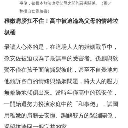
事佬，都根本無法改變父母之間的惡劣關係。（圖／
翻攝自狄鶯臉書）
稚嫩肩膀扛不住！高中被迫淪為父母的情緒垃
圾桶
最讓人心疼的是，在這場大人的婚姻戰爭中，
孫安佐被迫成為了最無辜的受害者。孫鵬與狄
鶯不僅在孩子面前撕裂彼此，甚至不自覺地向
他傾訴各自的情緒與婚姻問題，將大人的壓力
無修飾地傾倒出來。當時年僅高中的孫安佐，
一開始還努力扮演家庭中的「和事佬」，試圖
用稚嫩的肩膀去安撫、調解雙方的緊繃關係，
渴望拼湊回一個完整的家。