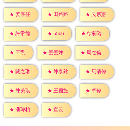
★
姜厚任
★
田路路
★
吳宗憲
★
5566
★
許常德
★
徐莉玲
★
王凱
★
丟丟妹
★
周杰倫
★
關之琳
★
陳泰銘
★
馬清偉
★
卓偉
★
陳美琪
★
王國旌
★
宣云
★
潘瑋柏