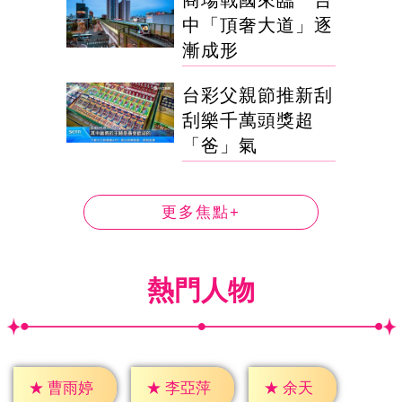
中「頂奢大道」逐
漸成形
台彩父親節推新刮
刮樂千萬頭獎超
「爸」氣
更多焦點+
熱門人物
★
余天
★
曹雨婷
★
李亞萍