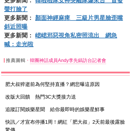
更多新聞：
韓啦啦隊女神突離隊爆來台 首發
聲打臉了
更多新聞：
顏面神經麻痺 三級片男星臉歪嘴
斜近照曝
更多新聞：
峮峮邪惡視角私密照流出 網急
喊：走光啦
推薦圖輯
韓團神話成員Andy李先鎬訪台記者會
肥大叔猝逝前為何堅持直播？網悲曝這原因
改版大回饋 熱門3C大獎接力送
追蹤訂閱娛樂星聞 給你最即時的娛樂星鮮事
快訊／才宣布停播1周！網紅「肥大叔」2天前最後露臉
驚傳...