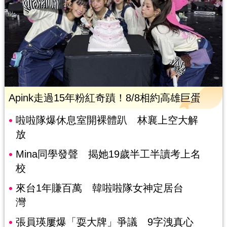
Apink走過15年粉紅奇蹟！8/8相約高雄巨蛋
啦啦隊爆休息室開裸體趴 林襄上空大解
放
Mina同學發聲 揭她19歲半工半讀考上名
校
來台1年賺百萬 韓啦啦隊女神定居台
灣
張員瑛屢爆「耍大牌」爭議 9字洩真心