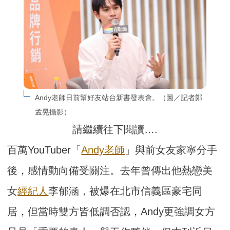
Andy老師日前幫好友站台新書發表會。（圖／記者鄭
孟晃攝影）
請繼續往下閱讀….
百萬YouTuber「
Andy老師
」與前女友家寧分手
後，感情動向備受關注。去年曾傳出他熱戀美
女
經紀人
李郁涵，被爆在北市信義區豪宅同
居，但當時雙方皆低調否認，Andy更強調女方