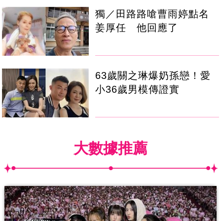
獨／田路路嗆曹雨婷點名
姜厚任 他回應了
63歲關之琳爆奶孫戀！愛
小36歲男模傳證實
大數據推薦