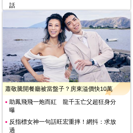
話
蕭敬騰開餐廳被當盤子？房東溢價快10萬
助鳳飛飛一炮而紅 龍千玉亡父超狂身分
曝
反指標女神一句話旺宏重摔！網抖：求放
過