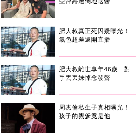
亞萍路邊倒地送醫
肥大叔真正死因疑曝光！
氣色超差還開直播
肥大叔離世享年46歲 對
手丟丟妹悼念發聲
周杰倫私生子真相曝光！
孩子的親爹竟是他