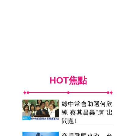
HOT焦點
綠中常會助選何欣
純 蔡其昌轟"盧"出
問題!
商場戰國來臨 台