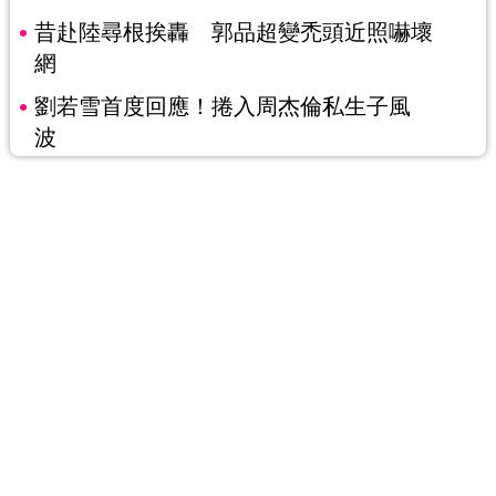
昔赴陸尋根挨轟 郭品超變禿頭近照嚇壞
網
劉若雪首度回應！捲入周杰倫私生子風
波