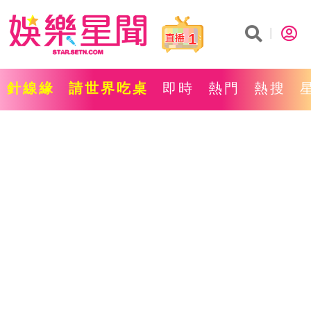
1
針線緣
請世界吃桌
即時
熱門
熱搜