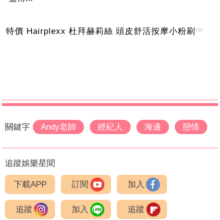
特價 Hairplexx 杜拜赫莉絲 頭皮舒活按摩小粉刷
PR
關鍵字
Andy老師
經紀人
海邊
戀情
追蹤娛樂星聞
下載APP
訂閱
加入
追蹤
加入
追蹤