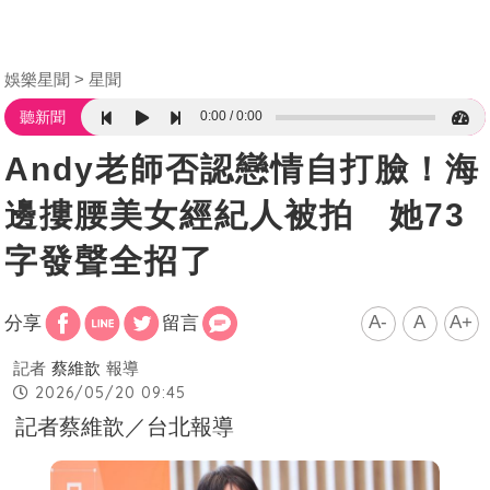
娛樂星聞
星聞
0:00
0:00
聽新聞
Andy老師否認戀情自打臉！海
邊摟腰美女經紀人被拍 她73
字發聲全招了
A-
A
A+
分享
留言
記者
蔡維歆
報導
2026/05/20 09:45
記者蔡維歆／台北報導