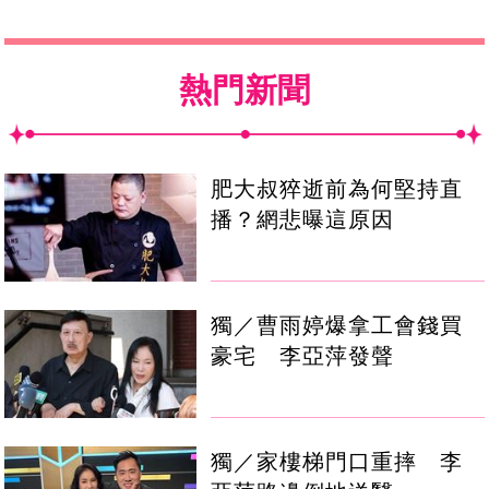
熱門新聞
肥大叔猝逝前為何堅持直
播？網悲曝這原因
獨／曹雨婷爆拿工會錢買
豪宅 李亞萍發聲
獨／家樓梯門口重摔 李