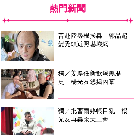
熱門新聞
昔赴陸尋根挨轟 郭品超
變禿頭近照嚇壞網
獨／姜厚任新歡爆黑歷
史 楊光友怒揭內幕
獨／批曹雨婷帳目亂 楊
光友再轟余天工會