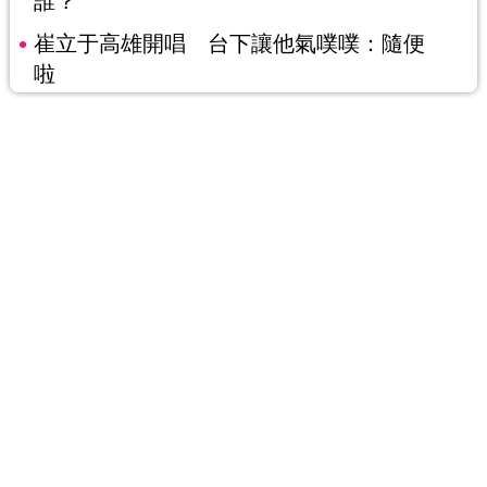
誰？
崔立于高雄開唱 台下讓他氣噗噗：隨便
啦