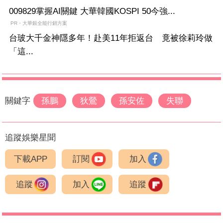
009829掌握AI關鍵 大華韓國KOSPI 50今強...
PR・大華銀全能行銷方案
台玻大千金神隱多年！赴美11年拒返台 竟被徐莉玲做
「這...
關鍵字
孫鵬
狄鶯
孫安佐
失聯
追蹤娛樂星聞
下載APP
訂閱
加入
追蹤
加入
追蹤