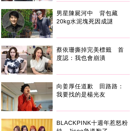
男星陳屍河中 背包藏
20kg水泥塊死因成謎
蔡依珊撕掉完美標籤 首
度認：我也會崩潰
向姜厚任道歉 田路路：
我要找的是楊光友
BLACKPINK十週年惹怒粉