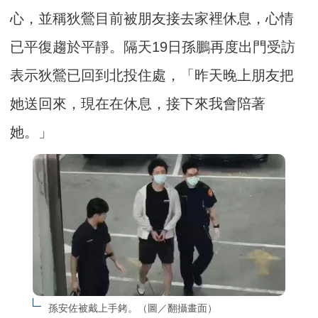
心，並稱狄鶯目前被朋友接去家裡休息，心情
已平復趨於平靜。隔天19日孫鵬再度出門受訪
表示狄鶯已回到北投住處，「昨天晚上朋友把
她送回來，現在在休息，接下來我會陪著
她。」
孫安佐被戴上手銬。（圖／翻攝畫面）