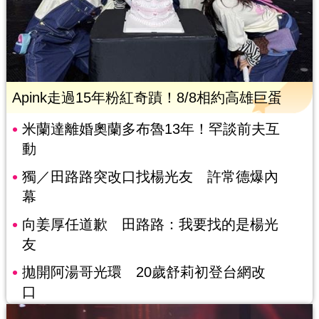
Apink走過15年粉紅奇蹟！8/8相約高雄巨蛋
米蘭達離婚奧蘭多布魯13年！罕談前夫互
動
獨／田路路突改口找楊光友 許常德爆內
幕
向姜厚任道歉 田路路：我要找的是楊光
友
拋開阿湯哥光環 20歲舒莉初登台網改
口