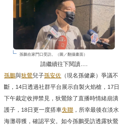
孫鵬在家門口受訪。（圖／翻攝畫面）
請繼續往下閱讀….
孫鵬
與
狄鶯
兒子
孫安佐
（現名孫健豪）爭議不
斷，14日透過社群平台展示自製火焰槍，17日
下午裁定收押禁見，狄鶯除了直播時情緒崩潰
護子，18日更一度搭車
失聯
，所幸最後在淡水
海灘尋獲，確認平安。如今孫鵬受訪透露狄鶯