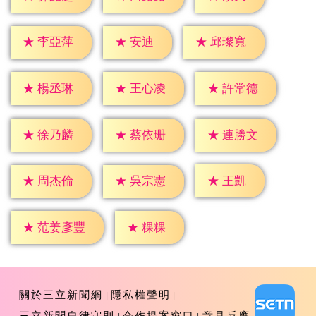
★
安迪
★
李亞萍
★
邱瓈寬
★
楊丞琳
★
王心凌
★
許常德
★
徐乃麟
★
蔡依珊
★
連勝文
★
王凱
★
周杰倫
★
吳宗憲
★
粿粿
★
范姜彥豐
關於三立新聞網
隱私權聲明
三立新聞自律守則
合作提案窗口
意見反應