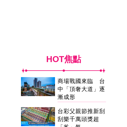
HOT焦點
商場戰國來臨 台
中「頂奢大道」逐
漸成形
台彩父親節推新刮
刮樂千萬頭獎超
「爸」氣