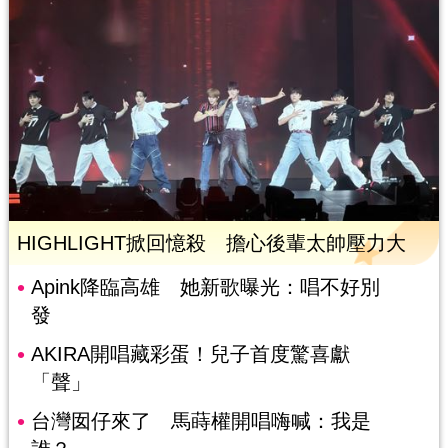
HIGHLIGHT掀回憶殺 擔心後輩太帥壓力大
Apink降臨高雄 她新歌曝光：唱不好別
發
AKIRA開唱藏彩蛋！兒子首度驚喜獻
「聲」
台灣囡仔來了 馬蒔權開唱嗨喊：我是