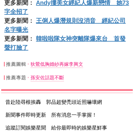
更多新聞：
Andy摟美女經紀人爆新戀情 她73
字全招了
更多新聞：
王俐人爆潛規則沒消音 經紀公司
名字曝光
更多新聞：
韓啦啦隊女神突離隊爆來台 首發
聲打臉了
推薦圖輯
狄鶯低胸婚紗再嫁李興文
推薦專題
孫安佐話題不斷
昔赴陸尋根挨轟 郭品超變禿頭近照嚇壞網
新聞事件即時更新 所有消息一手掌握！
追蹤訂閱娛樂星聞 給你最即時的娛樂星鮮事