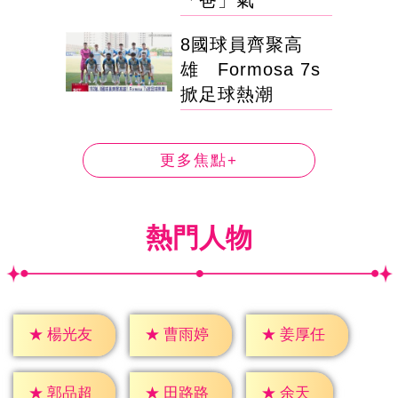
8國球員齊聚高
雄 Formosa 7s
掀足球熱潮
更多焦點+
熱門人物
★
楊光友
★
曹雨婷
★
姜厚任
★
余天
★
郭品超
★
田路路