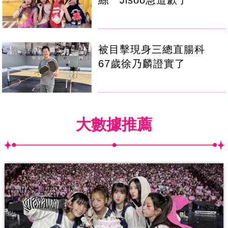
絲 Jisoo急道歉了
被目擊現身三總直腸科
67歲徐乃麟證實了
大數據推薦