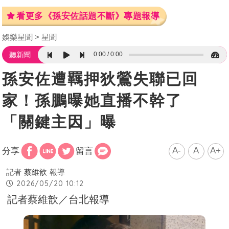
看更多《孫安佐話題不斷》專題報導
娛樂星聞
星聞
0:00
0:00
聽新聞
孫安佐遭羈押狄鶯失聯已回
家！孫鵬曝她直播不幹了
「關鍵主因」曝
A-
A
A+
分享
留言
記者
蔡維歆
報導
2026/05/20 10:12
記者蔡維歆／台北報導