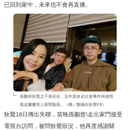
已回到家中，未來也不會再直播。
孫鵬與狄鶯之子孫安佐，近年因多起社會事件與感情
風波屢屢登上新聞版面。（圖／翻攝自狄鶯FB）
狄鶯18日傳出失聯，當晚孫鵬曾\走出家門接受
電視台訪問，被問狄鶯狀況，他再度感謝關