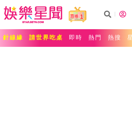
1
針線緣
請世界吃桌
即時
熱門
熱搜