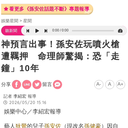
看更多《孫安佐話題不斷》專題報導
娛樂星聞
星聞
0:00
0:00
聽新聞
神預言出事！孫安佐玩噴火槍
遭羈押 命理師驚揭：恐「走
鐘」10年
A-
A
A+
分享
留言
記者
李紹宏
報導
2026/05/20 15:16
娛樂中心／李紹宏報導
藝人
狄鶯
的兒子
孫安佐
（現改名
孫健豪
）因自