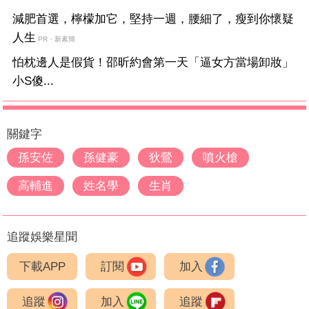
減肥首選，檸檬加它，堅持一週，腰細了，瘦到你懷疑
人生
PR・新素簡
怕枕邊人是假貨！邵昕約會第一天「逼女方當場卸妝」
小S傻...
關鍵字
孫安佐
孫健豪
狄鶯
噴火槍
高輔進
姓名學
生肖
追蹤娛樂星聞
下載APP
訂閱
加入
追蹤
加入
追蹤