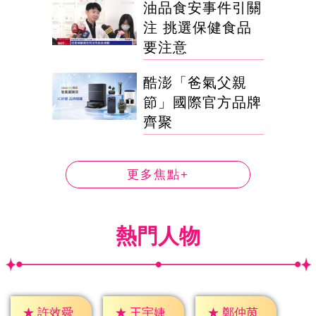
油品食安事件引關
注 挑選保健食品
要注意
酷澎「爸氣父親
節」國際官方品牌
齊聚
更多焦點+
熱門人物
★
許效舜
★
王宇婕
★
鄭仲茵