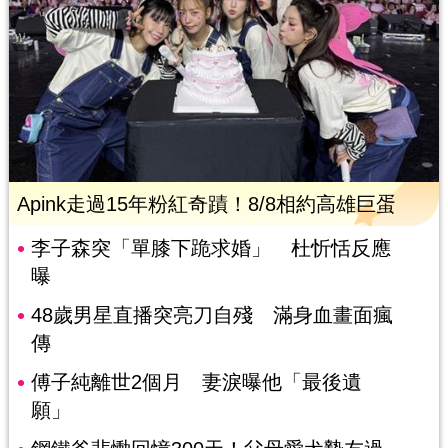
Apink走過15年粉紅奇蹟！8/8相約高雄巨蛋
李子森突「單膝下跪求婚」 杜忻恬反應
曝
48歲男星直播突亮刀自殘 滿身血畫面瘋
傳
傅子純離世2個月 妻淚曝他「最後遺
願」