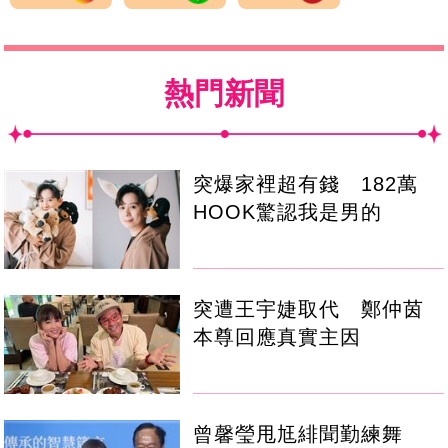
熱門新聞
突爆家裡超有錢 182萬
HOOK驚認我是男的
突遭王宇婕取代 鄭仲茵
本尊回應真實主因
曾馨瑩甩尪緋聞勤練舞