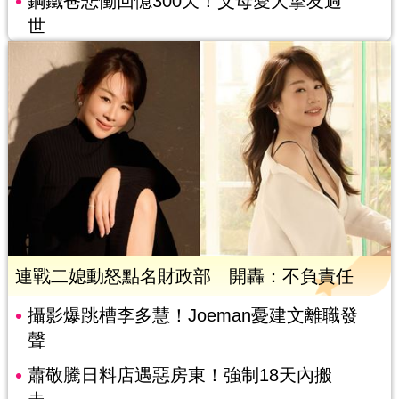
鋼鐵爸悲慟回憶300天！父母愛犬摯友過
世
連戰二媳動怒點名財政部 開轟：不負責任
攝影爆跳槽李多慧！Joeman憂建文離職發
聲
蕭敬騰日料店遇惡房東！強制18天內搬