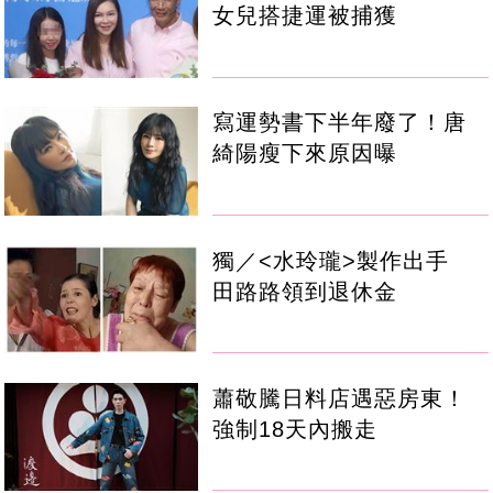
女兒搭捷運被捕獲
寫運勢書下半年廢了！唐
綺陽瘦下來原因曝
獨／<水玲瓏>製作出手
田路路領到退休金
蕭敬騰日料店遇惡房東！
強制18天內搬走