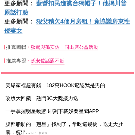
更多新聞：
藍營扣民進黨台獨帽子！他揭川普
原話打臉
更多新聞：
狠父積欠4個月房租！竟協議房東性
侵妻女
推薦圖輯
狄鶯與孫安佐一同出席公益活動
推薦專題
孫安佐話題不斷
突爆家裡超有錢 182萬HOOK驚認我是男的
改版大回饋 熱門3C大獎接力送
一手掌握明星動態 即刻下載娛樂星聞APP
腹部脂肪的「剋星」找到了，常吃這幾物，吃走大肚
囊，瘦出...
PR・新素簡