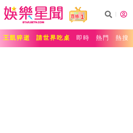
1
王凱猝逝
請世界吃桌
即時
熱門
熱搜