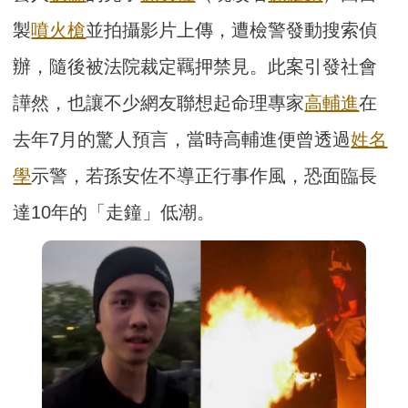
製
噴火槍
並拍攝影片上傳，遭檢警發動搜索偵
辦，隨後被法院裁定羈押禁見。此案引發社會
譁然，也讓不少網友聯想起命理專家
高輔進
在
去年7月的驚人預言，當時高輔進便曾透過
姓名
學
示警，若孫安佐不導正行事作風，恐面臨長
達10年的「走鐘」低潮。