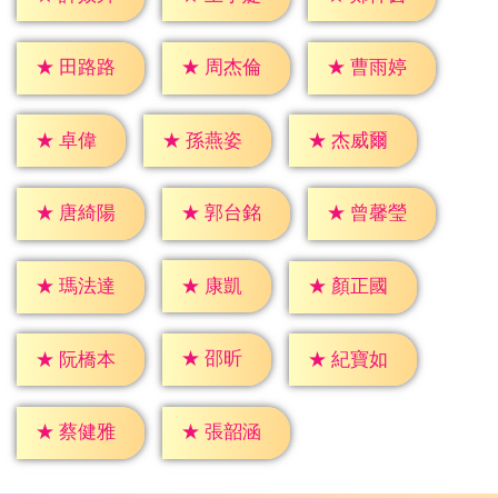
★
田路路
★
周杰倫
★
曹雨婷
★
卓偉
★
孫燕姿
★
杰威爾
★
唐綺陽
★
郭台銘
★
曾馨瑩
★
康凱
★
瑪法達
★
顏正國
★
邵昕
★
阮橋本
★
紀寶如
★
蔡健雅
★
張韶涵