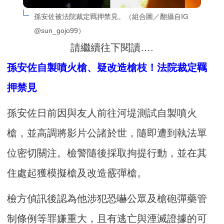
孫安佐被法院裁定羈押禁見。（組合圖／翻攝自IG 
@sun_gojo99）
請繼續往下閱讀….
孫安佐自製噴火槍、疑改造槍枝！法院裁定羈
押禁見
孫安佐日前因與友人前往河堤測試自製噴火
槍，並高調將影片公諸於世，隨即遭到執法單
位密切關注。檢警隨後採取拘提行動，並在其
住處起獲模擬槍及改造霰彈槍。
檢方偵訊後認為他涉犯恐嚇公眾及槍砲彈藥管
制條例等罪嫌重大，且有逃亡與湮滅證據的可