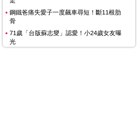
走
鋼鐵爸痛失愛子一度飆車尋短！斷11根肋
骨
71歲「台版蘇志燮」認愛！小24歲女友曝
光